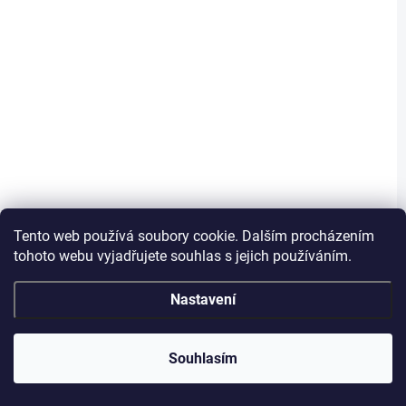
AKCE
Tento web používá soubory cookie. Dalším procházením
tohoto webu vyjadřujete souhlas s jejich používáním.
Nastavení
Souhlasím
BRANDIT větrovka Windbreaker Sherpa