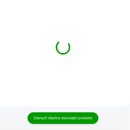
BRANDIT boty Defense
BRANDIT boty Defense
Boot Olivové
Boot Camel
2 129 Kč
2 129 Kč
Detail
Detail
Zobrazit všechny související produkty