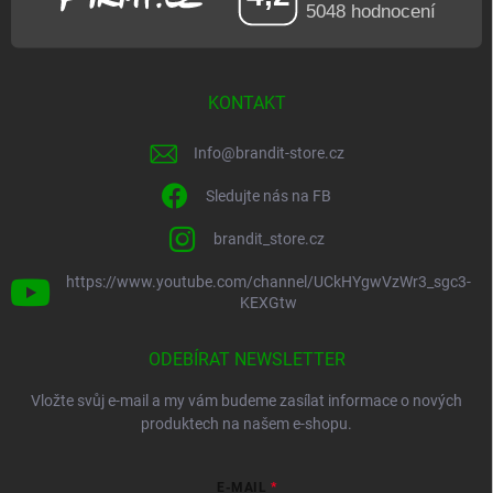
KONTAKT
Info
@
brandit-store.cz
Sledujte nás na FB
brandit_store.cz
https://www.youtube.com/channel/UCkHYgwVzWr3_sgc3-
KEXGtw
ODEBÍRAT NEWSLETTER
Vložte svůj e-mail a my vám budeme zasílat informace o nových
produktech na našem e-shopu.
E-MAIL