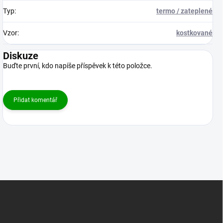
Typ
:
termo / zateplené
Vzor
:
kostkované
Diskuze
Buďte první, kdo napíše příspěvek k této položce.
Přidat komentář
Z
á
p
a