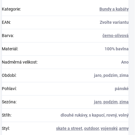
Kategorie
:
Bundy a kabáty
EAN
:
Zvolte variantu
Barva
:
černo-olivová
Materiál
:
100% bavlna
Nadměrná velikost
:
Ano
Období
:
jaro, podzim, zima
Pohlaví
:
pánské
Sezóna
:
jaro
,
podzim
,
zima
Střih
:
dlouhé rukávy, s kapucí, rovný, volný
Styl
:
skate a street
,
outdoor
,
vojenský
,
army