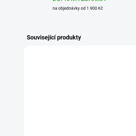
na objednávky od 1 900 Kč
Související produkty
BRANDIT boty ZIPPER
BRA
Tactical Boot Camel
Tact