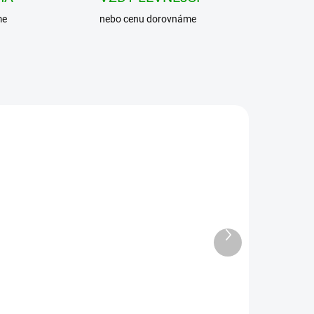
me
nebo cenu dorovnáme
Další
produkt
BRANDIT boty Phantom
00
Boots 14-dírkové Černé