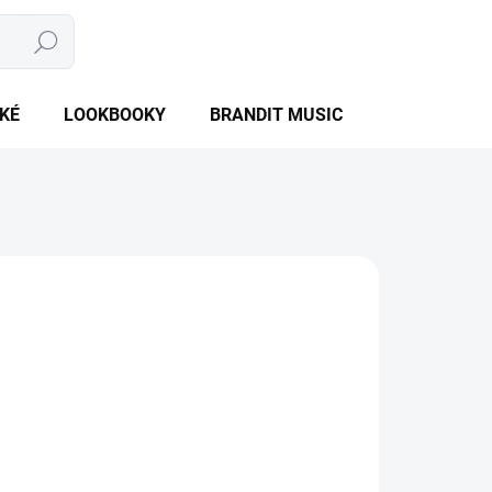
Hledat
NÁKUPNÍ
PRÁZDNÝ KOŠÍK
KOŠÍK
KÉ
LOOKBOOKY
BRANDIT MUSIC
BRANDIT BU
NTU