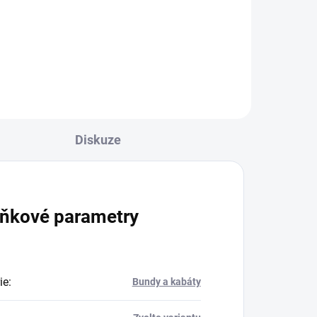
2 469 Kč
l
Detail
Diskuze
ňkové parametry
ie
:
Bundy a kabáty