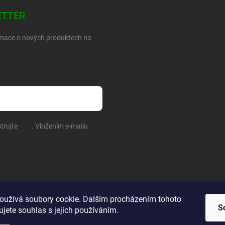
ETTER
ormace o nových produktech na
trujte
ZDE
. Vložením e-mailu
osobních údajů
oužívá soubory cookie. Dalším procházením tohoto
S
jete souhlas s jejich používáním.