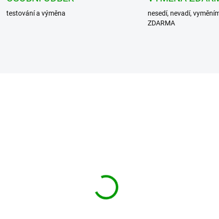
testování a výměna
nesedí, nevadí, vymění
ZDARMA
NDIT boty ZIPPER
BRANDIT boty Bojové
ical Boot Černé
Kampfstiefel Modell 20