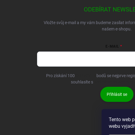
ODEBÍRAT NEWSL
Vložte svůj e-mail a my vám budeme zasílat inf
našem e-shopu.
E-MAIL
Pro získání 100
BRANDIT+
bodů se nejprve regis
souhlasíte s
podmínkami ochrany 
Přihlásit se
Tento web p
webu vyjadřu