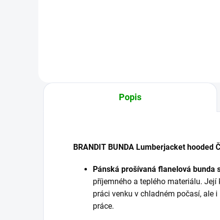
1 999 Kč
1 9
Detail
Popis
BRANDIT BUNDA Lumberjacket hooded 
Pánská prošívaná flanelová bunda 
příjemného a teplého materiálu. Její 
práci venku v chladném počasí, ale 
práce.