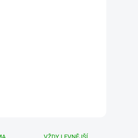
 VARIANTU
MOŽNOSTI DORUČENÍ
Přidat do košíku
unda s kožíškem, vyrobená z velmi příjemného a
ní provedení oceníte zejména při práci venku v
MA
VŽDY LEVNĚJŠÍ