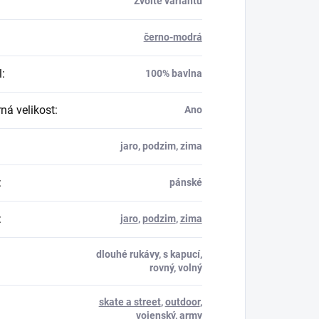
Zvolte variantu
černo-modrá
l
:
100% bavlna
á velikost
:
Ano
jaro, podzim, zima
:
pánské
:
jaro
,
podzim
,
zima
dlouhé rukávy, s kapucí,
rovný, volný
skate a street
,
outdoor
,
vojenský
,
army