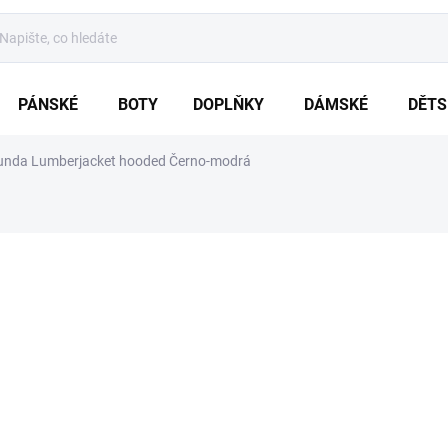
PÁNSKÉ
BOTY
DOPLŇKY
DÁMSKÉ
DĚTS
nda Lumberjacket hooded Černo-modrá
ení
ZNAČKA:
BRANDIT
od
1 911 Kč
Měrná
ZVOLTE VARIA
cena:
VARIANTA