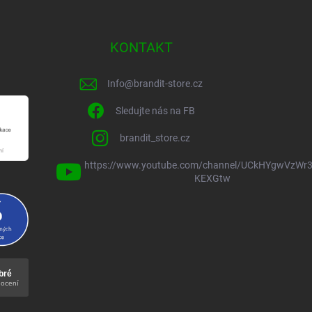
KONTAKT
Info
@
brandit-store.cz
Sledujte nás na FB
brandit_store.cz
https://www.youtube.com/channel/UCkHYgwVzWr3
KEXGtw