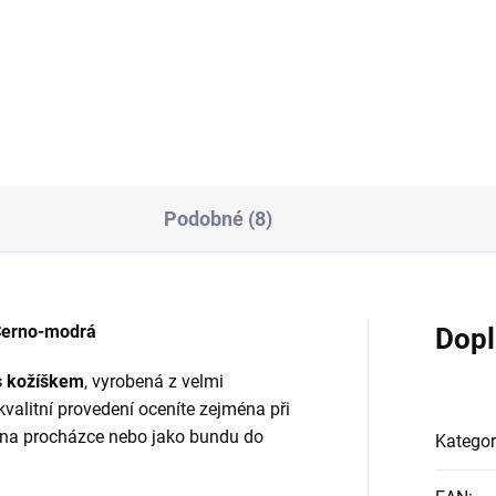
99 Kč
2 929 Kč
Detail
Detai
Podobné (8)
Černo-modrá
Dopl
s kožíškem
, vyrobená z velmi
kvalitní provedení oceníte zejména při
i na procházce nebo jako bundu do
Kategor