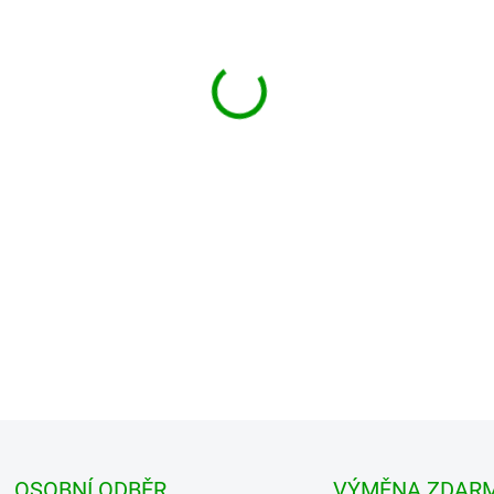
MŮŽEME DORUČIT DO:
ZVOLTE
−
+
Pánská prošívaná flanelová b
teplého materiálu. Její kvalit
chladném...
DETAILNÍ INFORMACE
OSOBNÍ ODBĚR
VÝMĚNA ZDAR