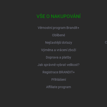
á
p
a
VŠE O NAKUPOVÁNÍ
t
í
Věrnostní program Brandit+
Oblíbené
C
Nejčastější dotazy
Výměna a vrácení zboží
Doprava a platby
Jak správně vybrat velikost?
Registrace BRANDIT+
Přihlášení
Affiliate program