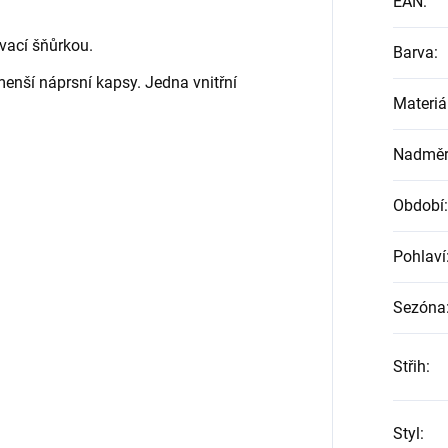
EAN
:
vací šňůrkou.
Barva
:
enší náprsní kapsy. Jedna vnitřní
Materiá
Nadměrn
Období
:
Pohlaví
Sezóna
Střih
:
Styl
: