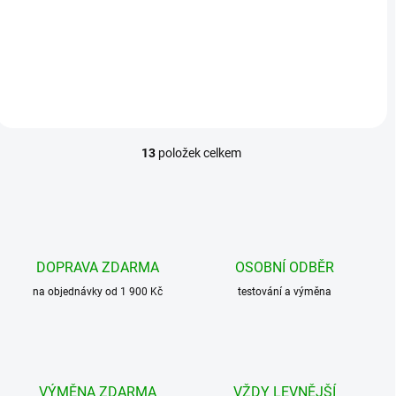
329 Kč
Detail
13
položek celkem
O
v
l
á
d
a
c
DOPRAVA ZDARMA
OSOBNÍ ODBĚR
í
na objednávky od 1 900 Kč
p
testování a výměna
r
v
k
y
v
VÝMĚNA ZDARMA
VŽDY LEVNĚJŠÍ
ý