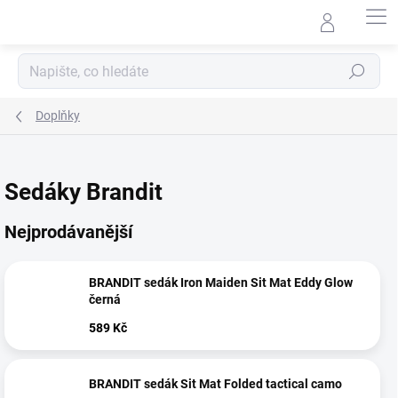
Přejít
na
obsah
Hledat
Doplňky
Sedáky Brandit
Nejprodávanější
BRANDIT sedák Iron Maiden Sit Mat Eddy Glow
černá
589 Kč
BRANDIT sedák Sit Mat Folded tactical camo