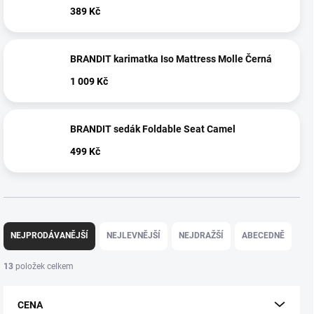
389 Kč
BRANDIT karimatka Iso Mattress Molle Černá
1 009 Kč
BRANDIT sedák Foldable Seat Camel
499 Kč
Ř
a
NEJPRODÁVANĚJŠÍ
NEJLEVNĚJŠÍ
NEJDRAŽŠÍ
ABECEDNĚ
z
e
13
položek celkem
n
í
CENA
p