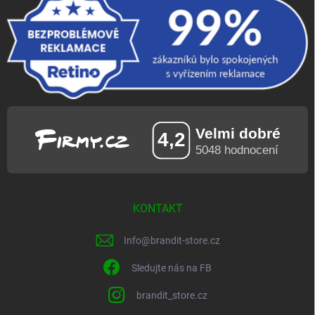
KONTAKT
Info
@
brandit-store.cz
Sledujte nás na FB
brandit_store.cz