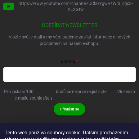
https://www.youtube.com/channel/UCkHYgwVzWr3_sgc3-
KEXGtw
ODEBÍRAT NEWSLETTER
Vložte svůj e-mail a my vám budeme zasílat informace o nových
produktech na našem e-shopu.
E-MAIL
Pro získání 100
BRANDIT+
bodů se nejprve registrujte
ZDE
. Vložením
e-mailu souhlasíte s
podmínkami ochrany osobních údajů
Přihlásit se
Tento web používá soubory cookie. Dalším procházením