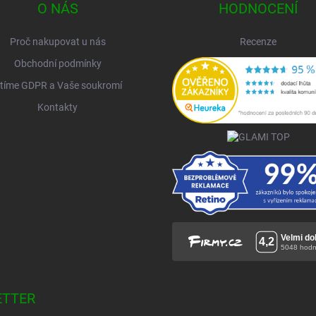
O NÁS
HODNOCENÍ
Proč nakupovat u nás
Recenze
Obchodní podmínky
tíme GDPR a Vaše soukromí
Kontakty
ETTER