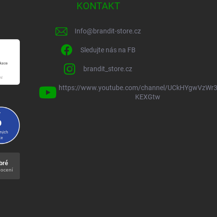
KONTAKT
Info
@
brandit-store.cz
Sledujte nás na FB
brandit_store.cz
https://www.youtube.com/channel/UCkHYgwVzWr3
KEXGtw