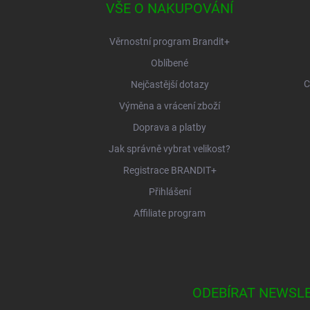
a
VŠE O NAKUPOVÁNÍ
t
í
Věrnostní program Brandit+
Oblíbené
C
Nejčastější dotazy
Výměna a vrácení zboží
Doprava a platby
Jak správně vybrat velikost?
Registrace BRANDIT+
Přihlášení
Affiliate program
ODEBÍRAT NEWSL