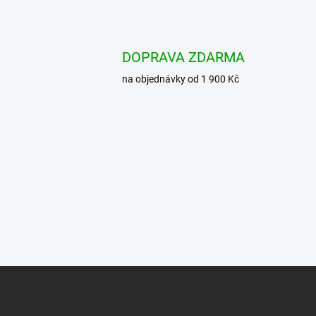
DOPRAVA ZDARMA
na objednávky od 1 900 Kč
Z
á
p