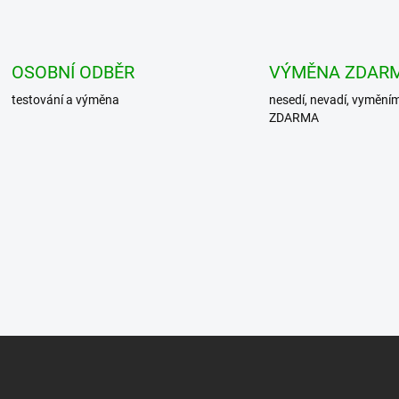
v
l
á
d
OSOBNÍ ODBĚR
VÝMĚNA ZDAR
a
c
testování a výměna
nesedí, nevadí, vymění
í
ZDARMA
p
r
v
k
y
v
ý
p
i
s
u