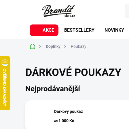
Přejít
na
obsah
AKCE
BESTSELLERY
NOVINKY
Domů
Doplňky
Poukazy
DÁRKOVÉ POUKAZY
Nejprodávanější
Dárkový poukaz
1 000 Kč
od