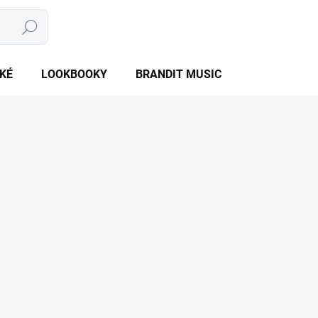
Hledat
NÁKUPNÍ
PRÁZDNÝ KOŠÍK
KOŠÍK
KÉ
LOOKBOOKY
BRANDIT MUSIC
BRANDIT BU