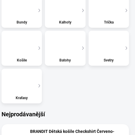
Bundy
Kalhoty
Trička
Košile
Batohy
Svetry
Kraťasy
Nejprodávanější
BRANDIT Dětská košile Checkshirt Červeno-