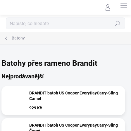
Přejít
na
obsah
Hledat
Batohy
Batohy přes rameno Brandit
Nejprodávanější
BRANDIT batoh US Cooper EveryDayCarry-Sling
Camel
929 Kč
BRANDIT batoh US Cooper EveryDayCarry-Sling
Černý