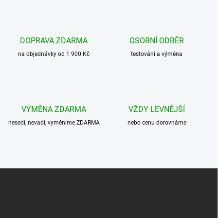
l
á
d
a
c
DOPRAVA ZDARMA
OSOBNÍ ODBĚR
í
na objednávky od 1 900 Kč
p
testování a výměna
r
v
k
y
v
VÝMĚNA ZDARMA
VŽDY LEVNĚJŠÍ
ý
p
nesedí, nevadí, vyměníme ZDARMA
nebo cenu dorovnáme
i
s
u
Z
á
p
a
t