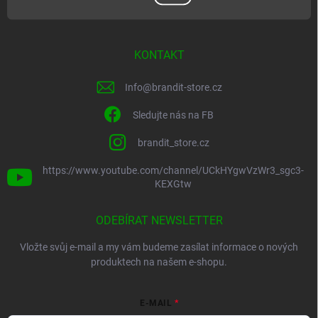
KONTAKT
Info
@
brandit-store.cz
Sledujte nás na FB
brandit_store.cz
https://www.youtube.com/channel/UCkHYgwVzWr3_sgc3-
KEXGtw
ODEBÍRAT NEWSLETTER
Vložte svůj e-mail a my vám budeme zasílat informace o nových
produktech na našem e-shopu.
E-MAIL