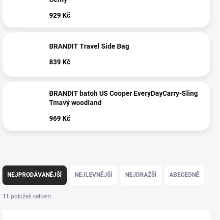
929 Kč
BRANDIT Travel Side Bag
839 Kč
BRANDIT batoh US Cooper EveryDayCarry-Sling
Tmavý woodland
969 Kč
Ř
a
NEJPRODÁVANĚJŠÍ
NEJLEVNĚJŠÍ
NEJDRAŽŠÍ
ABECEDNĚ
z
e
11
položek celkem
n
í