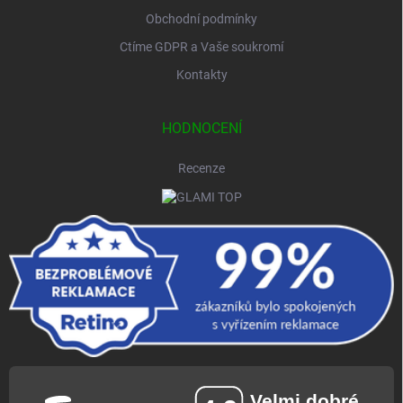
Obchodní podmínky
Ctíme GDPR a Vaše soukromí
Kontakty
HODNOCENÍ
Recenze