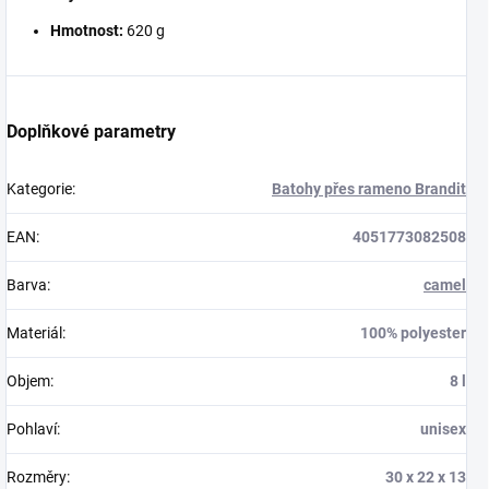
Hmotnost:
620 g
Doplňkové parametry
Kategorie
:
Batohy přes rameno Brandit
EAN
:
4051773082508
Barva
:
camel
Materiál
:
100% polyester
Objem
:
8 l
Pohlaví
:
unisex
Rozměry
:
30 x 22 x 13