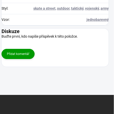
Styl
:
skate a street
,
outdoor
,
taktický
,
vojenský
,
army
Vzor
:
jednobarevný
Diskuze
Buďte první, kdo napíše příspěvek k této položce.
Přidat komentář
Z
á
p