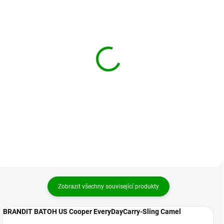
BRANDIT batoh US
BRANDIT batoh US
Cooper EveryDayCarry-
Cooper EveryDayCarry-
Sling Darkcamo
Sling Černý
969 Kč
929 Kč
Detail
Detail
Zobrazit všechny související produkty
BRANDIT BATOH US Cooper EveryDayCarry-Sling Camel