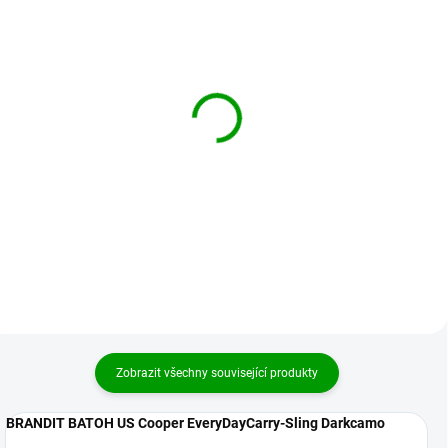
BRANDIT batoh US
BRANDIT batoh US
Cooper EveryDayCarry-
Cooper EveryDayCarry-
Sling Camel
Sling Černý
929 Kč
929 Kč
Detail
Detail
Zobrazit všechny související produkty
BRANDIT BATOH US Cooper EveryDayCarry-Sling Darkcamo