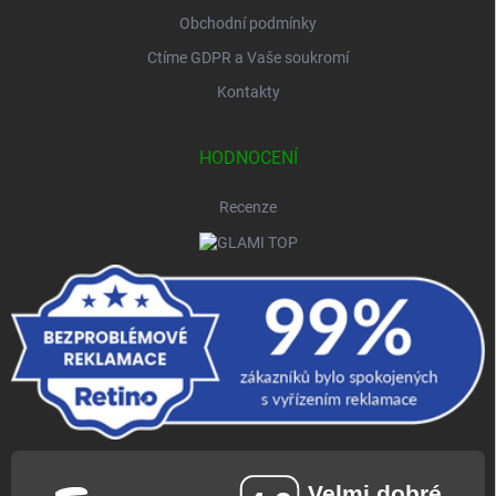
Obchodní podmínky
Ctíme GDPR a Vaše soukromí
Kontakty
HODNOCENÍ
Recenze