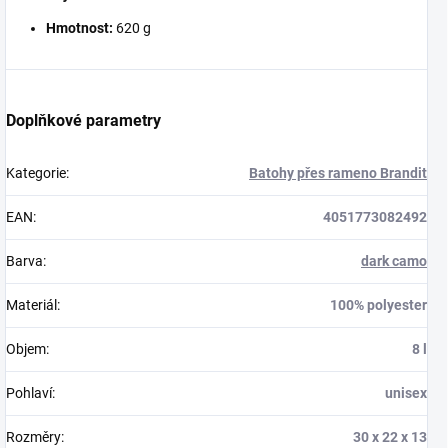
Hmotnost:
620 g
Doplňkové parametry
Kategorie
:
Batohy přes rameno Brandit
EAN
:
4051773082492
Barva
:
dark camo
Materiál
:
100% polyester
Objem
:
8 l
Pohlaví
:
unisex
Rozměry
:
30 x 22 x 13