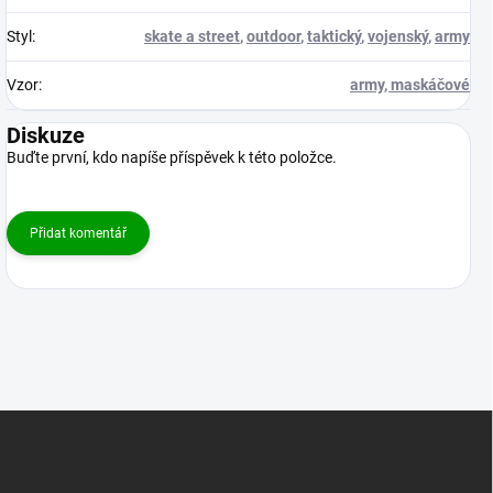
Styl
:
skate a street
,
outdoor
,
taktický
,
vojenský
,
army
Vzor
:
army, maskáčové
Diskuze
Buďte první, kdo napíše příspěvek k této položce.
Přidat komentář
Z
á
p