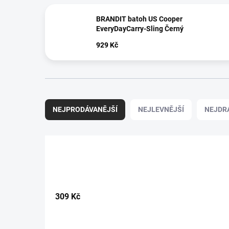
BRANDIT batoh US Cooper
EveryDayCarry-Sling Černý
929 Kč
Ř
a
NEJPRODÁVANĚJŠÍ
NEJLEVNĚJŠÍ
NEJDR
z
e
n
í
p
r
o
d
309
Kč
u
k
t