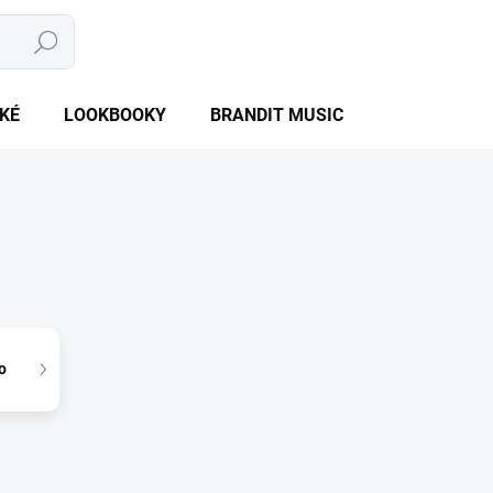
Hledat
NÁKUPNÍ
PRÁZDNÝ KOŠÍK
KOŠÍK
KÉ
LOOKBOOKY
BRANDIT MUSIC
BRANDIT BU
o