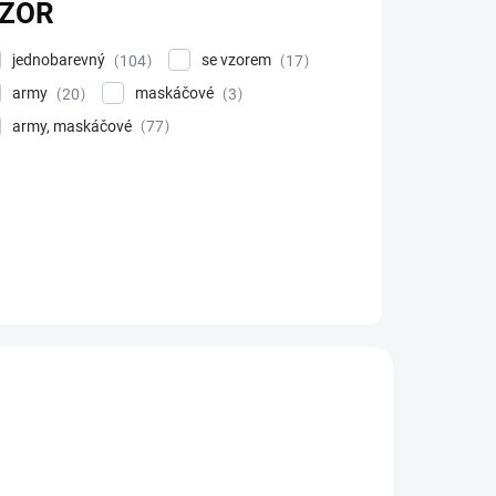
ZOR
jednobarevný
se vzorem
104
17
army
maskáčové
20
3
army, maskáčové
77
OVINKA
KCE