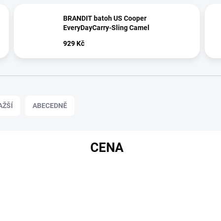
BRANDIT batoh US Cooper
EveryDayCarry-Sling Camel
929 Kč
AŽŠÍ
ABECEDNĚ
CENA