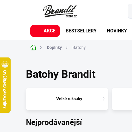
Přejít
na
obsah
AKCE
BESTSELLERY
NOVINKY
Domů
Doplňky
Batohy
Batohy Brandit
Velké ruksaky
Nejprodávanější