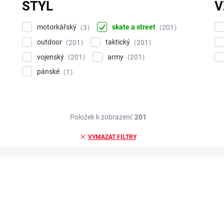
STYL
V
motorkářský
skate a street
3
201
outdoor
taktický
201
201
vojenský
army
201
201
pánské
1
Položek k zobrazení:
201
VYMAZAT FILTRY
N
A