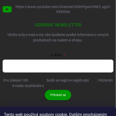
https://www.youtube.com/channel/UCkHYgwVzWr3_sgc3-
KEXGtw
ODEBÍRAT NEWSLETTER
Vložte svůj e-mail a my vám budeme zasílat informace o nových
produktech na našem e-shopu.
E-MAIL
Pro získání 100
BRANDIT+
bodů se nejprve registrujte
ZDE
. Vložením
e-mailu souhlasíte s
podmínkami ochrany osobních údajů
Přihlásit se
Tento web používá soubory cookie. Dalším procházením