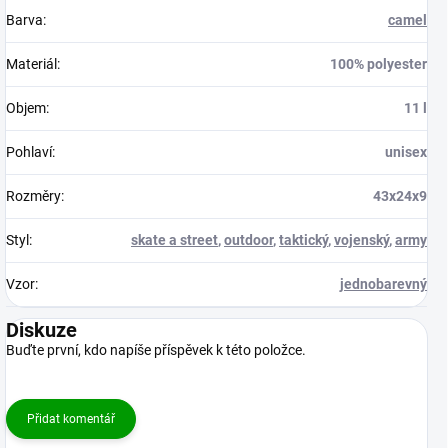
Barva
:
camel
Materiál
:
100% polyester
Objem
:
11 l
Pohlaví
:
unisex
Rozměry
:
43x24x9
Styl
:
skate a street
,
outdoor
,
taktický
,
vojenský
,
army
Vzor
:
jednobarevný
Diskuze
Buďte první, kdo napíše příspěvek k této položce.
Přidat komentář