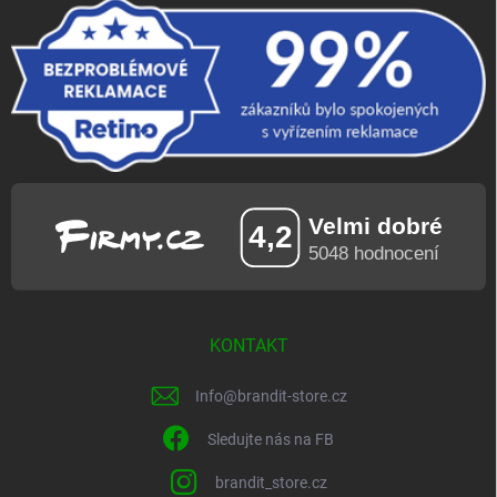
KONTAKT
Info
@
brandit-store.cz
Sledujte nás na FB
brandit_store.cz