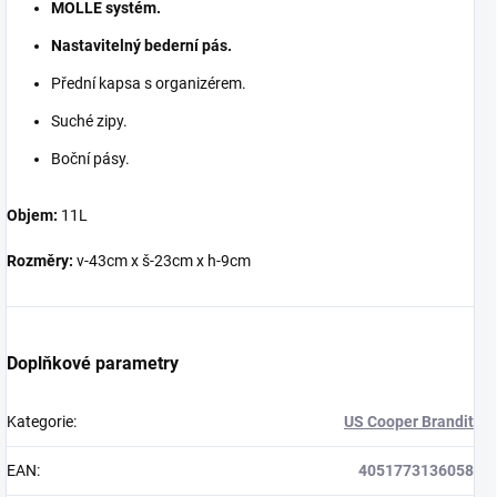
MOLLE systém.
Nastavitelný bederní pás.
Přední kapsa s organizérem.
Suché zipy.
Boční pásy.
Objem:
11L
Rozměry:
v-43cm x š-23cm x h-9cm
Doplňkové parametry
Kategorie
:
US Cooper Brandit
EAN
:
4051773136058