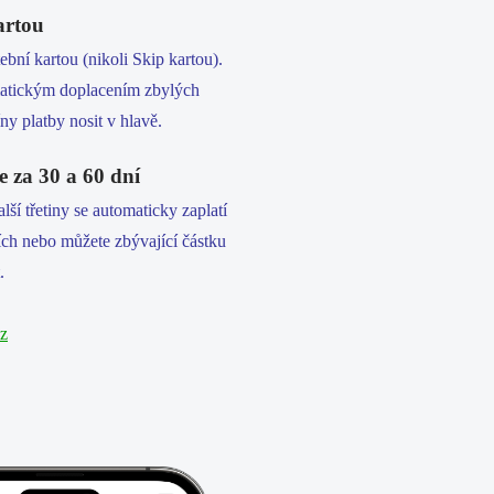
artou
tební kartou (nikoli Skip kartou).
matickým doplacením zbylých
ny platby nosit v hlavě.
te za 30 a 60 dní
alší třetiny se automaticky zaplatí
cích nebo můžete zbývající částku
.
z