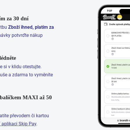
ím za 30 dní
atbu
Zboží ihned, platím za
návky potvrďte nákup
lédněte
si v klidu otestujte.
uše a zdarma to vyměníte
s balíčkem MAXI až 50
títe převodem či kartou
 aplikaci Skip Pay
.