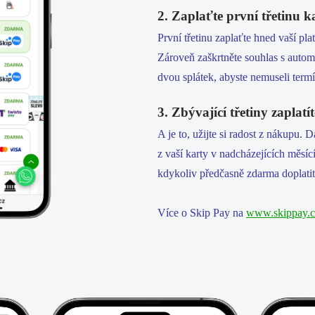
2. Zaplaťte první třetinu k
První třetinu zaplaťte hned vaší pla
Zároveň zaškrtněte souhlas s auto
dvou splátek, abyste nemuseli termí
3. Zbývající třetiny zaplatí
A je to, užijte si radost z nákupu. D
z vaší karty v nadcházejících měsí
kdykoliv předčasně zdarma doplatit
Více o Skip Pay na
www.skippay.c