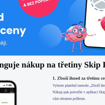
nguje nákup na třetiny Skip
1. Zboží ihned za třetinu c
Vyberte platební metodu „Zboží ihn
Nákup pak potvrďte v aplikaci Sk
vám obratem pošleme.