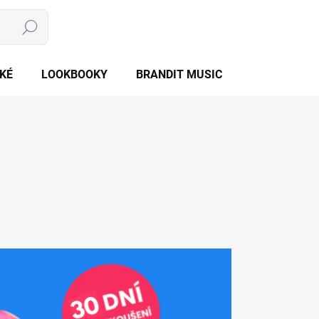
Hledat
NÁKUPNÍ
PRÁZDNÝ KOŠÍK
KOŠÍK
KÉ
LOOKBOOKY
BRANDIT MUSIC
BRANDIT BU