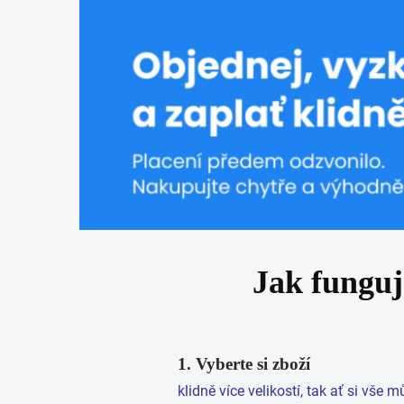
Jak funguj
1. Vyberte si zboží
klidně více velikostí, tak ať si vše