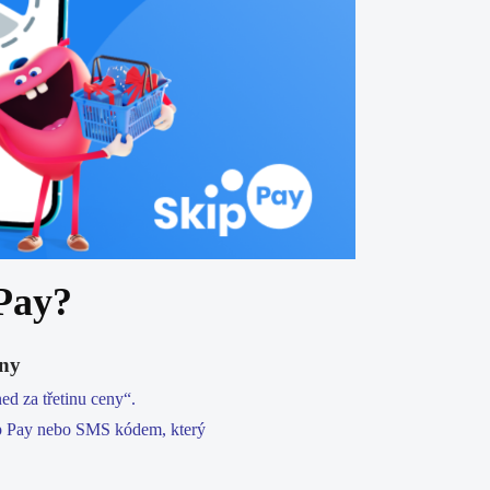
 Pay?
eny
ed za třetinu ceny“.
ip Pay nebo SMS kódem, který