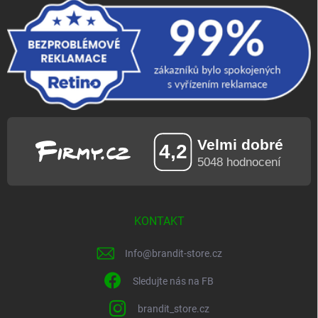
KONTAKT
Info
@
brandit-store.cz
Sledujte nás na FB
brandit_store.cz