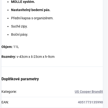
MOLLE systém.
Nastavitelný bederní pás.
Přední kapsa s organizérem.
Suché zipy.
Boční pásy.
Objem:
11L
Rozměry:
v-43cm x š-23cm x h-9cm
Doplňkové parametry
Kategorie
:
US Cooper Brandit
EAN
:
4051773135990