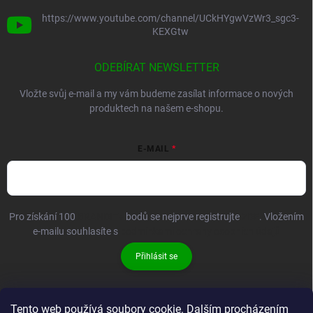
https://www.youtube.com/channel/UCkHYgwVzWr3_sgc3-
KEXGtw
ODEBÍRAT NEWSLETTER
Vložte svůj e-mail a my vám budeme zasílat informace o nových
produktech na našem e-shopu.
E-MAIL
Pro získání 100
BRANDIT+
bodů se nejprve registrujte
ZDE
. Vložením
e-mailu souhlasíte s
podmínkami ochrany osobních údajů
Přihlásit se
Tento web používá soubory cookie. Dalším procházením