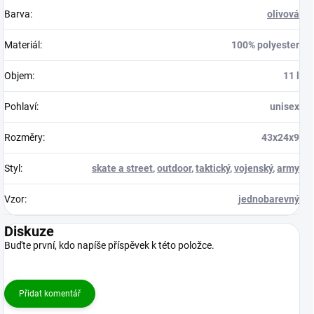
Barva
:
olivová
Materiál
:
100% polyester
Objem
:
11 l
Pohlaví
:
unisex
Rozměry
:
43x24x9
Styl
:
skate a street
,
outdoor
,
taktický
,
vojenský
,
army
Vzor
:
jednobarevný
Diskuze
Buďte první, kdo napíše příspěvek k této položce.
Přidat komentář