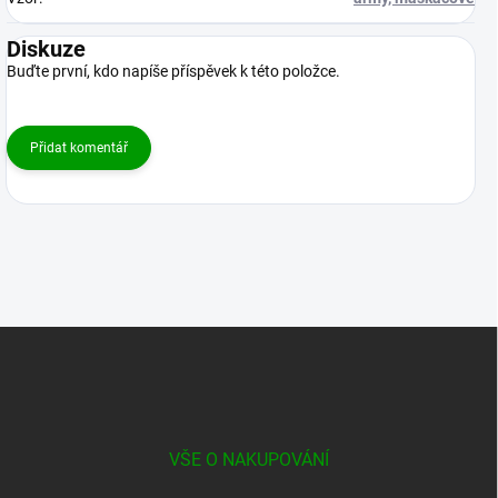
Diskuze
Buďte první, kdo napíše příspěvek k této položce.
Přidat komentář
Z
á
p
a
t
í
VŠE O NAKUPOVÁNÍ