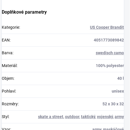
Doplňkové parametry
Kategorie
:
US Cooper Brandit
EAN
:
4051773089842
Barva
:
swedisch camo
Materiál
:
100% polyester
Objem
:
40 l
Pohlaví
:
unisex
Rozměry
:
52 x 30 x 32
Styl
:
skate a street
,
outdoor
,
taktický
,
vojenský
,
army
Vzor
:
army, maskáčové