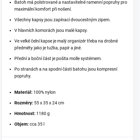
Batoh má polstrované a nastavitelné ramenní popruhy pro
maximální komfort při nošení.
Všechny kapsy jsou zapínací dvoucestným zipem.
V hlavních komorách jsou malé kapsy.
Ve velké čelní kapse je malý organizér třeba na drobné
předměty jako je tužka, papír a jiné.
Přední a boční část je pošita molle systémem.
Po stranách a na spodní části batohu jsou kompresní
popruhy.
Materiál:
100% nylon
Rozměry:
55 x 35 x 24 cm
Hmotnost:
1180 g
Objem:
cca 35 l