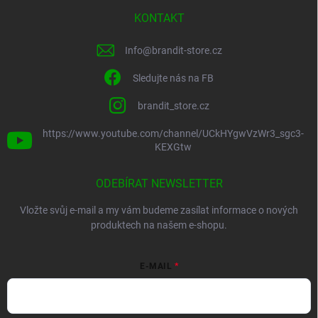
KONTAKT
Info
@
brandit-store.cz
Sledujte nás na FB
brandit_store.cz
https://www.youtube.com/channel/UCkHYgwVzWr3_sgc3-
KEXGtw
ODEBÍRAT NEWSLETTER
Vložte svůj e-mail a my vám budeme zasílat informace o nových
produktech na našem e-shopu.
E-MAIL