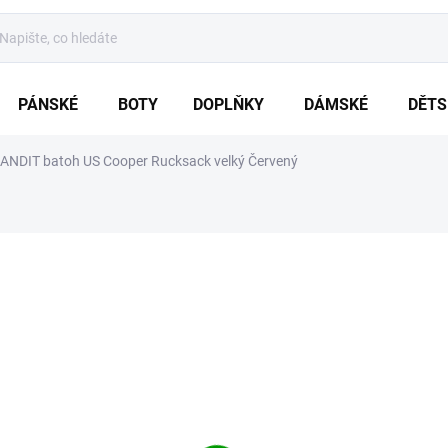
PÁNSKÉ
BOTY
DOPLŇKY
DÁMSKÉ
DĚTS
ANDIT batoh US Cooper Rucksack velký Červený
ení
ZNAČKA:
BRANDIT
899 Kč
Měrná
5 - 10 DNŮ
cena:
VARIANTA
MŮŽEME DORUČIT DO:
19.8.20