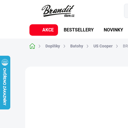
Přejít
na
obsah
AKCE
BESTSELLERY
NOVINKY
Domů
Doplňky
Batohy
US Cooper
BR
Neohodnoceno
Podrobnosti hodnoc