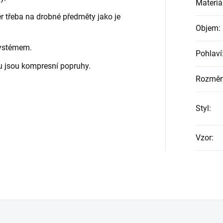
Materiá
ér třeba na drobné předměty jako je
Objem
:
systémem.
Pohlaví
u jsou kompresní popruhy.
Rozměr
Styl
:
Vzor
: