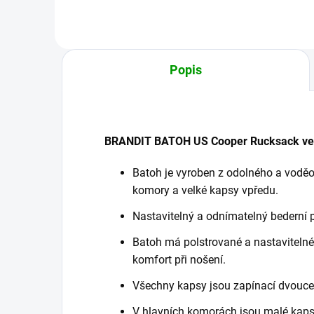
Popis
BRANDIT BATOH US Cooper Rucksack ve
Batoh je vyroben z odolného a voděo
komory a velké kapsy vpředu.
Nastavitelný a odnímatelný bederní 
Batoh má polstrované a nastaviteln
komfort při nošení.
Všechny kapsy jsou zapínací dvouc
V hlavních komorách jsou malé kaps