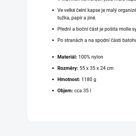
Ve velké čelní kapse je malý organiz
tužka, papír a jiné.
Přední a boční část je pošita molle 
Po stranách a na spodní části batoh
Materiál:
100% nylon
Rozměry:
55 x 35 x 24 cm
Hmotnost:
1180 g
Objem:
cca 35 l