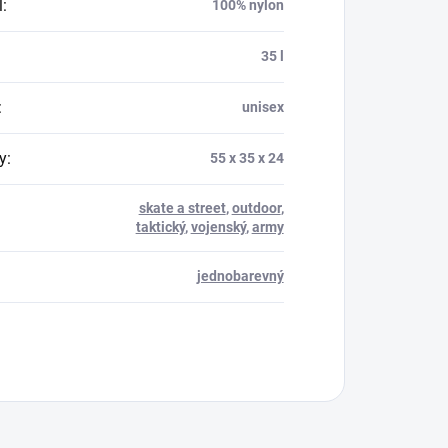
l
:
100% nylon
35 l
:
unisex
y
:
55 x 35 x 24
skate a street
,
outdoor
,
taktický
,
vojenský
,
army
jednobarevný