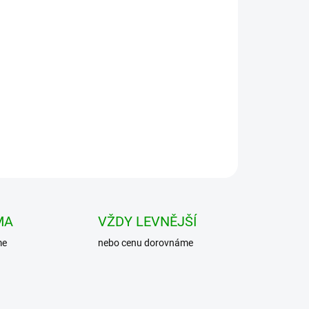
Přidat do košíku
a voděodolného materiálu, má dvě hlavní komory
itelný a odnímatelný bederní pás. Batoh má
MA
VŽDY LEVNĚJŠÍ
me
nebo cenu dorovnáme