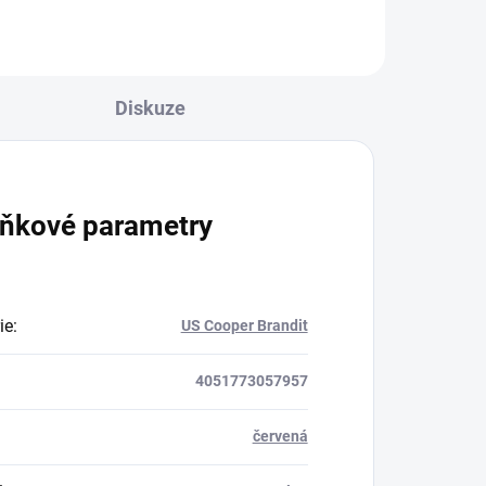
Diskuze
ňkové parametry
ie
:
US Cooper Brandit
4051773057957
červená