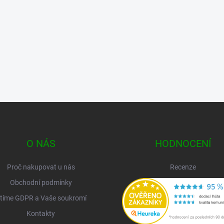
O NÁS
HODNOCENÍ
Proč nakupovat u nás
Recenze
Obchodní podmínky
tíme GDPR a Vaše soukromí
Kontakty