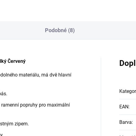
Podobné (8)
lký Červený
Dopl
dolného materiálu, má dvě hlavní
Kategor
pás.
é ramenní popruhy pro maximální
EAN
:
Barva
:
estným zipem.
y.