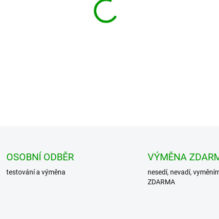
−
+
Batoh je vyroben z odolného 
a velké kapsy vpředu. Nastav
polstrované a ...
DETAILNÍ INFORMACE
OSOBNÍ ODBĚR
VÝMĚNA ZDAR
testování a výměna
nesedí, nevadí, vymění
ZDARMA