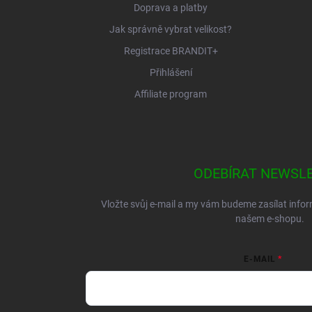
Doprava a platby
Jak správně vybrat velikost?
Registrace BRANDIT+
Přihlášení
Affiliate program
ODEBÍRAT NEWSL
Vložte svůj e-mail a my vám budeme zasílat inf
našem e-shopu.
E-MAIL