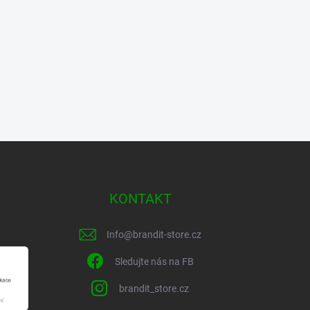
KONTAKT
Info
@
brandit-store.cz
Sledujte nás na FB
brandit_store.cz