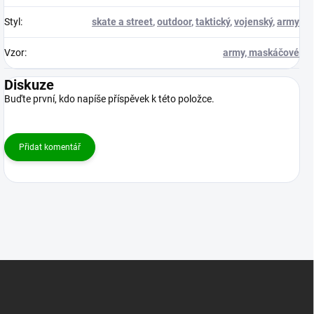
Styl
:
skate a street
,
outdoor
,
taktický
,
vojenský
,
army
Vzor
:
army, maskáčové
Diskuze
Buďte první, kdo napíše příspěvek k této položce.
Přidat komentář
Z
á
p
a