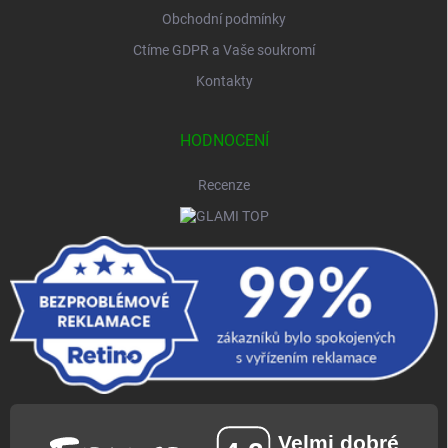
Obchodní podmínky
Ctíme GDPR a Vaše soukromí
Kontakty
HODNOCENÍ
Recenze