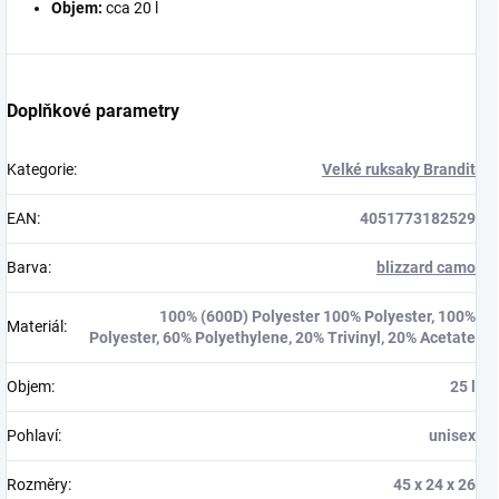
Objem:
cca 20 l
Doplňkové parametry
Kategorie
:
Velké ruksaky Brandit
EAN
:
4051773182529
Barva
:
blizzard camo
100% (600D) Polyester 100% Polyester, 100%
Materiál
:
Polyester, 60% Polyethylene, 20% Trivinyl, 20% Acetate
Objem
:
25 l
Pohlaví
:
unisex
Rozměry
:
45 x 24 x 26