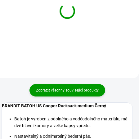
BRANDIT batoh US
BRANDIT batoh US
Cooper Rucksack střední
Cooper Rucksack střední
Modrý
Camel
894 Kč
894 Kč
Detail
Detail
Zobrazit všechny související produkty
BRANDIT BATOH US Cooper Rucksack medium Černý
Batoh je vyroben z odolného a voděodolného materiálu, má
dvě hlavní komory a velké kapsy vpředu.
Nastavitelný a odnímatelný bederní pás.