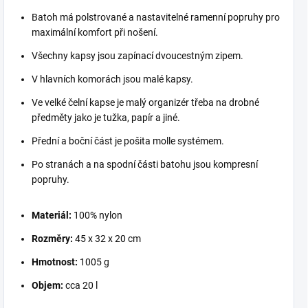
Batoh má polstrované a nastavitelné ramenní popruhy pro
maximální komfort při nošení.
Všechny kapsy jsou zapínací dvoucestným zipem.
V hlavních komorách jsou malé kapsy.
Ve velké čelní kapse je malý organizér třeba na drobné
předměty jako je tužka, papír a jiné.
Přední a boční část je pošita molle systémem.
Po stranách a na spodní části batohu jsou kompresní
popruhy.
Materiál:
100% nylon
Rozměry:
45 x 32 x 20 cm
Hmotnost:
1005 g
Objem:
cca 20 l