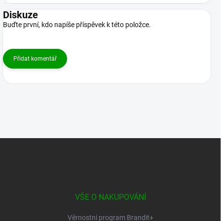
Diskuze
Buďte první, kdo napíše příspěvek k této položce.
Přidat komentář
Z
á
p
a
t
í
VŠE O NAKUPOVÁNÍ
Věrnostní program Brandit+