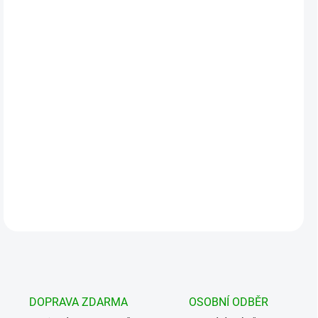
DORUČIT DO:
19.8.2026
MOŽNOSTI
DORUČENÍ
−
+
Přidat do košíku
Batoh je vyroben z odolného a voděodolného materiálu, má dvě
hlavní komory a velké kapsy vpředu. Nastavitelný a odnímatelný
bederní pás. Batoh má polstrované a ...
DETAILNÍ INFORMACE
DOPRAVA ZDARMA
OSOBNÍ ODBĚR