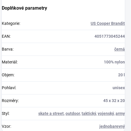
Doplňkové parametry
Kategorie
:
US Cooper Brandit
EAN
:
4051773045244
Barva
:
černá
Materiál
:
100% nylon
Objem
:
20 l
Pohlaví
:
unisex
Rozměry
:
45 x 32 x 20
Styl
:
skate a street
,
outdoor
,
taktický
,
vojenský
,
army
Vzor
:
jednobarevný