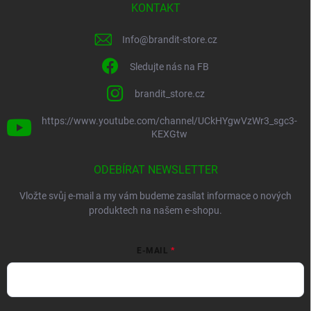
KONTAKT
Info
@
brandit-store.cz
Sledujte nás na FB
brandit_store.cz
https://www.youtube.com/channel/UCkHYgwVzWr3_sgc3-
KEXGtw
ODEBÍRAT NEWSLETTER
Vložte svůj e-mail a my vám budeme zasílat informace o nových
produktech na našem e-shopu.
E-MAIL