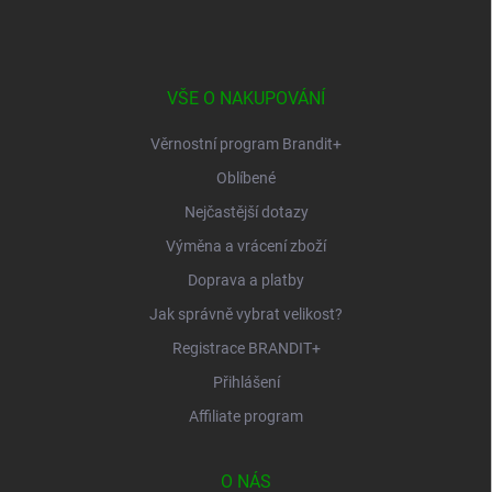
á
p
a
t
í
VŠE O NAKUPOVÁNÍ
Věrnostní program Brandit+
Oblíbené
Nejčastější dotazy
Výměna a vrácení zboží
Doprava a platby
Jak správně vybrat velikost?
Registrace BRANDIT+
Přihlášení
Affiliate program
O NÁS