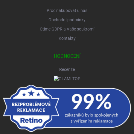
Proč nakupovat u nás
Obchodní podmínky
Ctíme GDPR a Vaše soukromí
Kontakty
HODNOCENÍ
Recenze