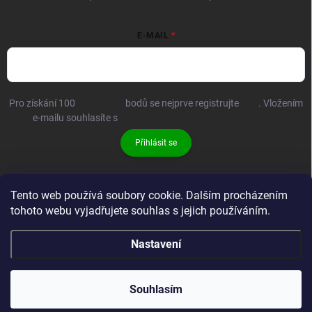
E-MAIL
Pro získání 100
BRANDIT+
bodů se nejprve registrujte
ZDE
. Vložením
e-mailu souhlasíte s
podmínkami ochrany osobních údajů
Přihlásit se
Tento web používá soubory cookie. Dalším procházením
tohoto webu vyjadřujete souhlas s jejich používáním.
Nastavení
Copyright 2026
Brandit-store.cz
. Všechna práva vyhrazena.
Souhlasím
Vytvořil Shoptet