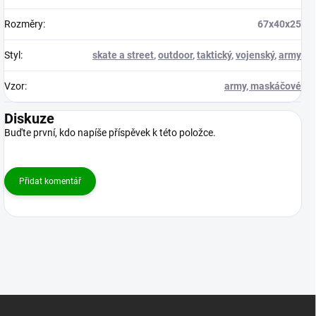
Rozměry
:
67x40x25
Styl
:
skate a street
,
outdoor
,
taktický
,
vojenský
,
army
Vzor
:
army, maskáčové
Diskuze
Buďte první, kdo napíše příspěvek k této položce.
Přidat komentář
Z