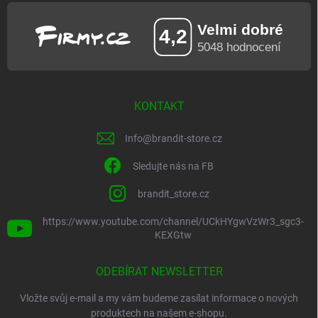
KONTAKT
Info
@
brandit-store.cz
Sledujte nás na FB
brandit_store.cz
https://www.youtube.com/channel/UCkHYgwVzWr3_sgc3-
KEXGtw
ODEBÍRAT NEWSLETTER
Vložte svůj e-mail a my vám budeme zasílat informace o nových
produktech na našem e-shopu.