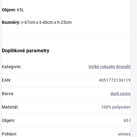
Objem:
65L
Rozměry:
v-67cm x š-40cm x h-25cm
Doplňkové parametry
Kategorie
:
Velké ruksaky Brandit
EAN
:
4051773136119
Barva
:
dark camo
Materiál
:
100% polyester
Objem
:
65 l
Pohlaví
:
unisex