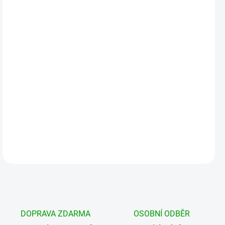
DORUČIT DO:
19.8.2026
MOŽNOSTI
DORUČENÍ
−
+
Přidat do košíku
Prostroný ,,bojový" batoh ideální na turistiku, výlety do přírody pro
práci v náročném terénu či do hor. Polstrované ramenní popruhy.
MOLLE systém. Velké množst...
DETAILNÍ INFORMACE
DOPRAVA ZDARMA
OSOBNÍ ODBĚR