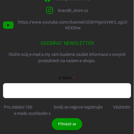
brandit_store.cz
https://www.youtube.com/channel/UCkHYgwVzWr3_sgc3-
KEXGtw
ODEBÍRAT NEWSLETTER
Vložte svůj e-mail a my vám budeme zasílat informace o nových
produktech na našem e-shopu.
E-MAIL
Pro získání 100
BRANDIT+
bodů se nejprve registrujte
ZDE
. Vložením
e-mailu souhlasíte s
podmínkami ochrany osobních údajů
Přihlásit se