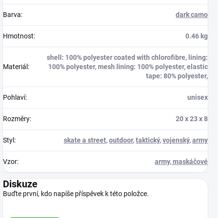
Barva
:
dark camo
Hmotnost
:
0.46 kg
shell: 100% polyester coated with chlorofibre, lining:
Materiál
:
100% polyester, mesh lining: 100% polyester, elastic
tape: 80% polyester,
Pohlaví
:
unisex
Rozměry
:
20 x 23 x 8
Styl
:
skate a street
,
outdoor
,
taktický
,
vojenský
,
army
Vzor
:
army, maskáčové
Diskuze
Buďte první, kdo napíše příspěvek k této položce.