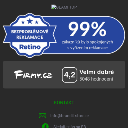
KONTAKT
Info
@
brandit-store.cz
Sledujte nás na FB