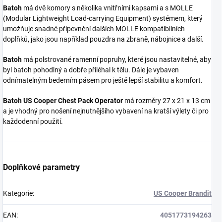
Batoh
má dvě komory s několika vnitřními kapsami a s MOLLE
(Modular Lightweight Load-carrying Equipment) systémem, který
umožňuje snadné připevnění dalších MOLLE kompatibilních
doplňků, jako jsou například pouzdra na zbraně, nábojnice a další.
Batoh
má polstrované ramenní popruhy, které jsou nastavitelné, aby
byl batoh pohodlný a dobře přiléhal k tělu. Dále je vybaven
odnímatelným bederním pásem pro ještě lepší stabilitu a komfort.
Batoh US Cooper Chest Pack Operator
má rozměry 27 x 21 x 13 cm
a je vhodný pro nošení nejnutnějšího vybavení na kratší výlety či pro
každodenní použití.
Doplňkové parametry
Kategorie
:
US Cooper Brandit
EAN
:
4051773194263