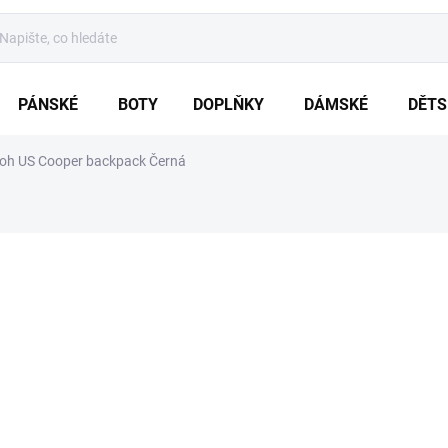
PÁNSKÉ
BOTY
DOPLŇKY
DÁMSKÉ
DĚTS
oh US Cooper backpack Černá
ZNAČKA:
BRANDIT
839 Kč
Měrná
5 - 10 DNŮ
cena:
VARIANTA
MŮŽEME DORUČIT DO:
19.8.20