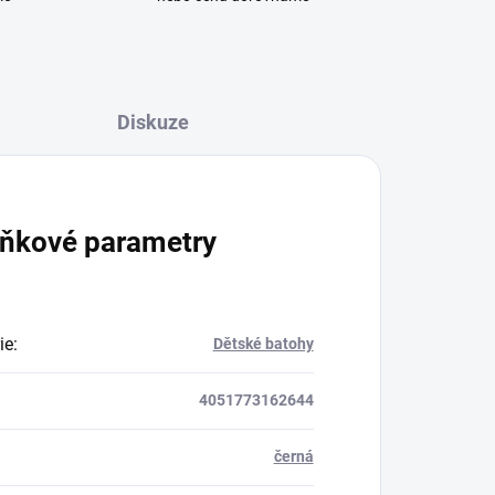
Diskuze
ňkové parametry
ie
:
Dětské batohy
4051773162644
černá