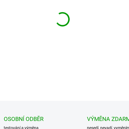
−
+
Skvělý lehký BRANDIT Dětský 
tu. Ideální na výlety, do přír
Nas...
DETAILNÍ INFORMACE
OSOBNÍ ODBĚR
VÝMĚNA ZDAR
testování a výměna
nesedí, nevadí, vymění