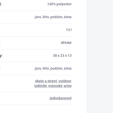
l
:
100% polyester
jaro, léto, podzim, zima
13 l
:
dětské
y
:
38 x 23 x 13
:
jaro, léto, podzim, zima
skate a street
,
outdoor
,
taktický
,
vojenský
,
army
jednobarevný