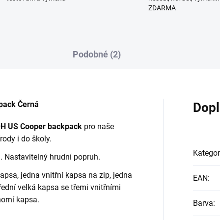
ZDARMA
Podobné (2)
pack Černá
Dopl
OH US Cooper backpack
pro naše
írody i do školy.
Kategor
 Nastavitelný hrudní popruh.
apsa, jedna vnitřní kapsa na zip, jedna
EAN
:
třední velká kapsa se třemi vnitřními
horní kapsa.
Barva
: