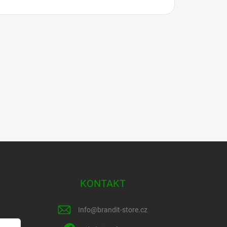
KONTAKT
Info
@
brandit-store.cz