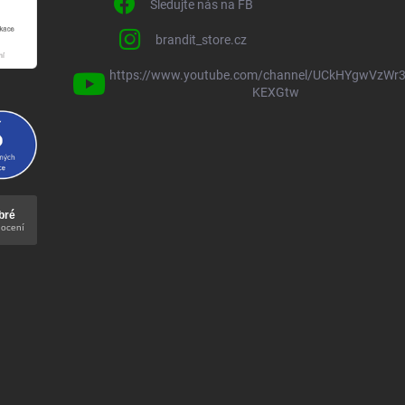
Sledujte nás na FB
brandit_store.cz
https://www.youtube.com/channel/UCkHYgwVzWr3
KEXGtw