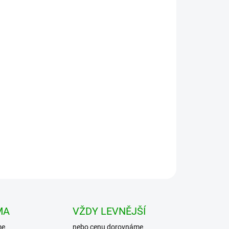
Přidat do košíku
BATOH US Cooper backpack pro naše ratolesti je
ody i do školy. Polstrované ramenní popruhy a záda.
MA
VŽDY LEVNĚJŠÍ
me
nebo cenu dorovnáme