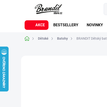
Přejít
na
obsah
AKCE
BESTSELLERY
NOVINKY
Domů
Dětské
Batohy
BRANDIT Dětský bat
1 hodnocení
Podrobnosti hodnocení