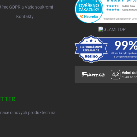
tíme GDPR a Vaše soukromí
Kontakty
ETTER
ormace o nových produktech na