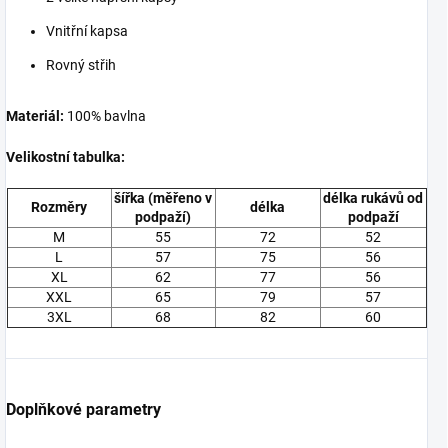
Vnitřní kapsa
Rovný střih
Materiál:
100% bavlna
Velikostní tabulka:
šířka
(měřeno v
délka rukávů od
Rozměry
délka
podpaží)
podpaží
M
55
72
52
L
57
75
56
XL
62
77
56
XXL
65
79
57
3XL
68
82
60
Doplňkové parametry