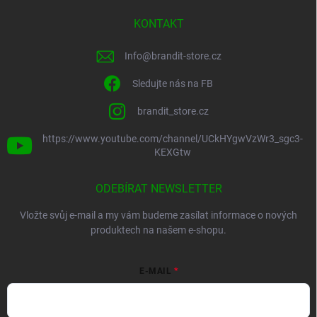
KONTAKT
Info
@
brandit-store.cz
Sledujte nás na FB
brandit_store.cz
https://www.youtube.com/channel/UCkHYgwVzWr3_sgc3-
KEXGtw
ODEBÍRAT NEWSLETTER
Vložte svůj e-mail a my vám budeme zasílat informace o nových
produktech na našem e-shopu.
E-MAIL