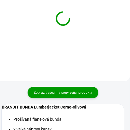
BRANDIT boty
BRANDIT boty Tactical
Springerstiefel Para
Boot Černá
Černá
1 829 Kč
2 399 Kč
Detail
Detail
Zobrazit všechny související produkty
BRANDIT BUNDA Lumberjacket Černo-olivová
Prošívaná flanelová bunda
2 velké náprsní kapsy