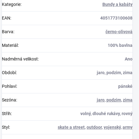
Kategorie
:
Bundy a kabáty
EAN
:
4051773100608
Barva
:
černo-olivová
Materiál
:
100% bavlna
Nadměrná velikost
:
Ano
Období
:
jaro, podzim, zima
Pohlaví
:
pánské
Sezóna
:
jaro
,
podzim
,
zima
Střih
:
volný, dlouhé rukávy, rovný
Styl
:
skate a street
,
outdoor
,
vojenský
,
army