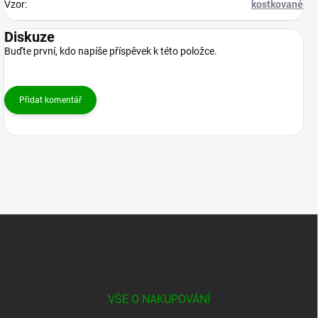
Vzor
:
kostkované
Diskuze
Buďte první, kdo napíše příspěvek k této položce.
Přidat komentář
Z
á
p
a
t
í
VŠE O NAKUPOVÁNÍ