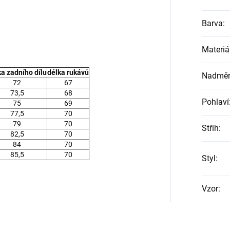
Barva
:
Materiá
ka zadního dílu
délka rukávů
Nadměrn
72
67
73,5
68
Pohlaví
75
69
77,5
70
79
70
Střih
:
82,5
70
84
70
85,5
70
Styl
:
Vzor
: