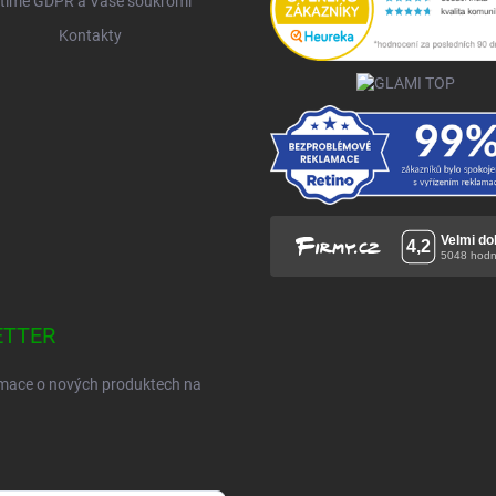
tíme GDPR a Vaše soukromí
Kontakty
ETTER
ormace o nových produktech na