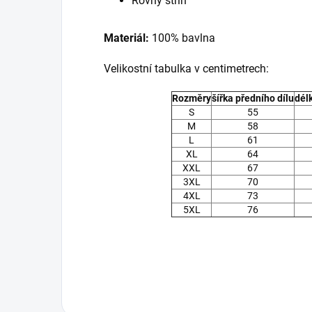
Rovný střih
Materiál:
100% bavlna
Velikostní tabulka v centimetrech:
Rozměry
šířka
předního dílu
dél
S
55
M
58
L
61
XL
64
XXL
67
3XL
70
4XL
73
5XL
76