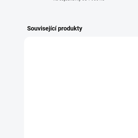
Související produkty
BRANDIT boty Tactical
BRAN
Boot Next Generation
dírk
Černé
1 8
2 129 Kč