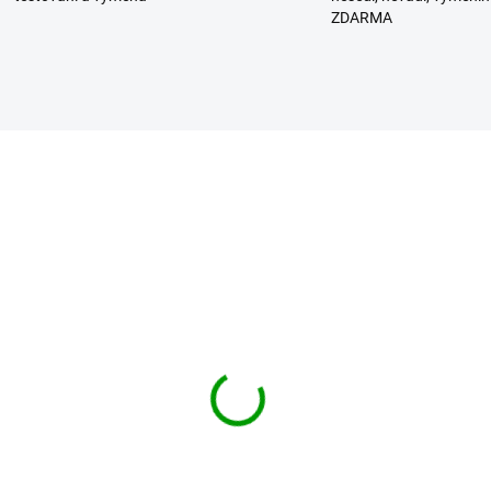
ZDARMA
DIT boty Boots 3-
BRANDIT boty Defense
ové Černé
Boot Černé
69 Kč
2 129 Kč