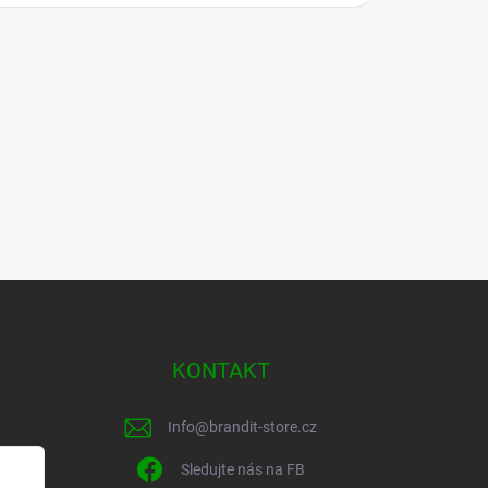
KONTAKT
Info
@
brandit-store.cz
Sledujte nás na FB