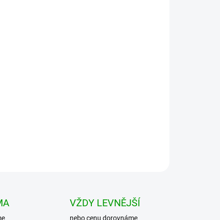
Přidat do košíku
elké náprsní kapsy Vnitřní kapsa Rovný střih
MA
VŽDY LEVNĚJŠÍ
me
nebo cenu dorovnáme