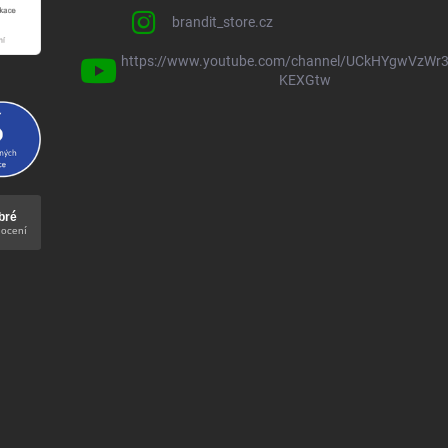
brandit_store.cz
https://www.youtube.com/channel/UCkHYgwVzWr3
KEXGtw