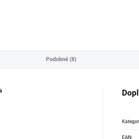
Detail
Detai
Podobné (8)
á
Dopl
Kategor
EAN
: