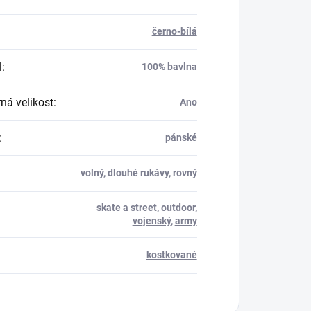
černo-bílá
l
:
100% bavlna
á velikost
:
Ano
:
pánské
volný, dlouhé rukávy, rovný
skate a street
,
outdoor
,
vojenský
,
army
kostkované