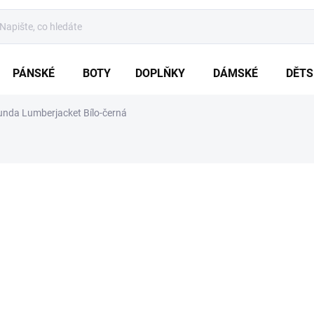
PÁNSKÉ
BOTY
DOPLŇKY
DÁMSKÉ
DĚTS
nda Lumberjacket Bílo-černá
ZNAČKA:
BRANDIT
od
1 799 Kč
Měrná
ZVOLTE VARIA
cena:
VARIANTA
MŮŽEME DORUČIT DO:
ZVOLTE