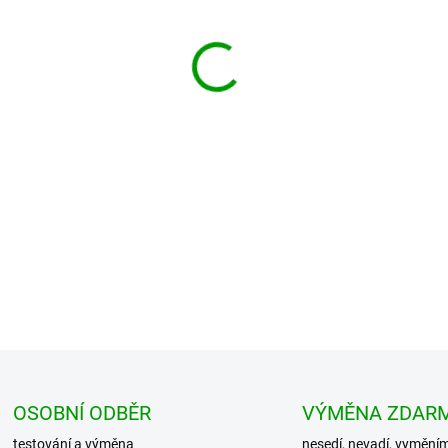
−
+
Prošívaná flanelová bunda 2 v
DETAILNÍ INFORMACE
OSOBNÍ ODBĚR
VÝMĚNA ZDAR
testování a výměna
nesedí, nevadí, vymění