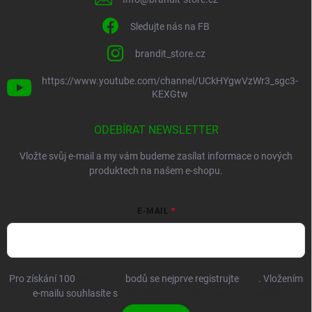
Sledujte nás na FB
brandit_store.cz
https://www.youtube.com/channel/UCkHYgwVzWr3_sgc3-
KEXGtw
ODEBÍRAT NEWSLETTER
Vložte svůj e-mail a my vám budeme zasílat informace o nových
produktech na našem e-shopu.
E-MAIL
Pro získání 100
BRANDIT+
bodů se nejprve registrujte
ZDE
. Vložením
e-mailu souhlasíte s
podmínkami ochrany osobních údajů