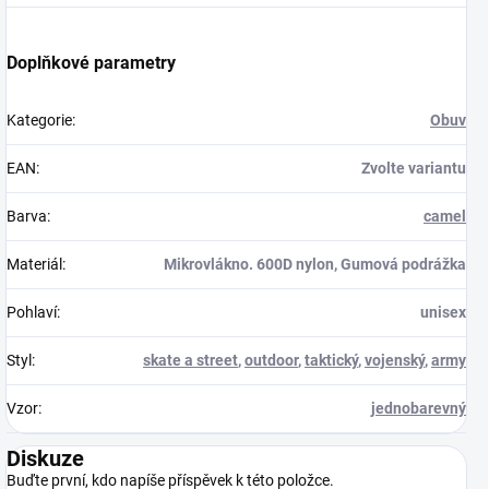
Doplňkové parametry
Kategorie
:
Obuv
EAN
:
Zvolte variantu
Barva
:
camel
Materiál
:
Mikrovlákno. 600D nylon, Gumová podrážka
Pohlaví
:
unisex
Styl
:
skate a street
,
outdoor
,
taktický
,
vojenský
,
army
Vzor
:
jednobarevný
Diskuze
Buďte první, kdo napíše příspěvek k této položce.