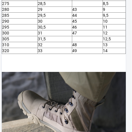
275
28,5
8,5
280
29
43
9
285
29,5
44
9,5
290
30
45
10
295
30,5
46
11
300
31
47
12
305
31,5
12,5
310
32
48
13
320
33
49
14