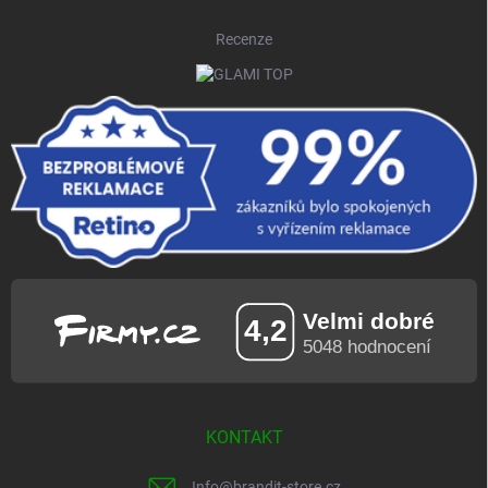
Recenze
KONTAKT
Info
@
brandit-store.cz