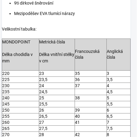
9ti dírkové šněrování
Mezipoděšev EVA tlumící nárazy
Velikostní tabulka:
MONDOPOINT
Metrická čísla
Francouzská
Anglická
Délka chodidla v
Délka vnitřní stélky
čísla
čísla
mm
v cm
220
23
35
3
225
23,5
36
3,5
230
24
37
4
235
24,5
4,5
240
25
38
5
245
25,5
5,5
250
26
39
6
255
26,5
40
6,5
260
27
41
7
265
27,5
7,5
270
28
42
8