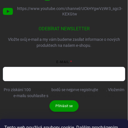
https://www.youtube.com/channel/UCkHYgwVzWr3_sgc3-
KEXGtw
ODEBÍRAT NEWSLETTER
Vložte svůj e-mail a my vám budeme zasílat informace o nových
produktech na našem e-shopu.
E-MAIL
Pro získání 100
BRANDIT+
bodů se nejprve registrujte
ZDE
. Vložením
e-mailu souhlasíte s
podmínkami ochrany osobních údajů
Přihlásit se
Tento web používá soubory cookie. Dalším procházením