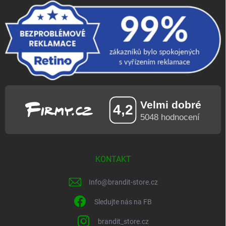
KONTAKT
Info
@
brandit-store.cz
Sledujte nás na FB
brandit_store.cz