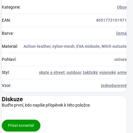
Kategorie
:
Obuv
EAN
:
4051773101971
Barva
:
černá
Materiál
:
Action-leather, nylon-mesh, EVA midsole, Nitril-outsole
Pohlaví
:
unisex
Styl
:
skate a street
,
outdoor
,
taktický
,
vojenský
,
army
Vzor
:
jednobarevný
Diskuze
Buďte první, kdo napíše příspěvek k této položce.
Přidat komentář