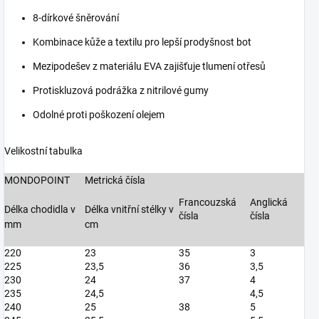
8-dírkové šněrování
Kombinace kůže a textilu pro lepší prodyšnost bot
Mezipodešev z materiálu EVA zajišťuje tlumení otřesů
Protiskluzová podrážka z nitrilové gumy
Odolné proti poškození olejem
Velikostní tabulka
MONDOPOINT
Metrická čísla
Francouzská
Anglická
Délka chodidla v
Délka vnitřní stélky v
čísla
čísla
mm
cm
220
23
35
3
225
23,5
36
3,5
230
24
37
4
235
24,5
4,5
240
25
38
5