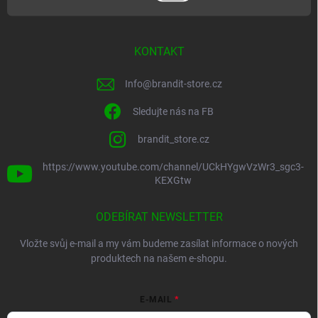
KONTAKT
Info
@
brandit-store.cz
Sledujte nás na FB
brandit_store.cz
https://www.youtube.com/channel/UCkHYgwVzWr3_sgc3-
KEXGtw
ODEBÍRAT NEWSLETTER
Vložte svůj e-mail a my vám budeme zasílat informace o nových
produktech na našem e-shopu.
E-MAIL