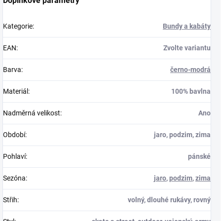
Doplňkové parametry
Kategorie
:
Bundy a kabáty
EAN
:
Zvolte variantu
Barva
:
černo-modrá
Materiál
:
100% bavlna
Nadměrná velikost
:
Ano
Období
:
jaro, podzim, zima
Pohlaví
:
pánské
Sezóna
:
jaro
,
podzim
,
zima
Střih
:
volný, dlouhé rukávy, rovný