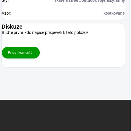
Styl
:
skate a street
,
outdoor
,
vojenský
,
army
Vzor
:
kostkované
Diskuze
Buďte první, kdo napíše příspěvek k této položce.
Přidat komentář
Z
á
p
a
t