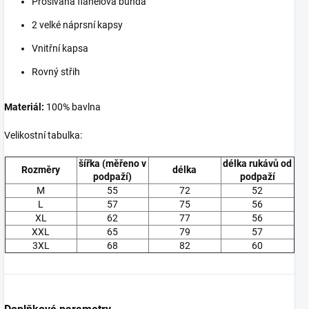
Prošívaná flanelová bunda
2 velké náprsní kapsy
Vnitřní kapsa
Rovný střih
Materiál:
100% bavlna
Velikostní tabulka:
šířka
(měřeno v
délka rukávů od
Rozměry
délka
podpaží)
podpaží
M
55
72
52
L
57
75
56
XL
62
77
56
XXL
65
79
57
3XL
68
82
60