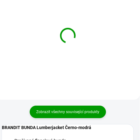
BRANDIT boty BW
BRANDIT boty Phantom
Bergschuh Černé
Boots 20-dírkové Černé
2 669 Kč
3 069 Kč
Detail
Detail
Zobrazit všechny související produkty
BRANDIT BUNDA Lumberjacket Černo-modrá