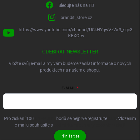
Sledujte nás na FB
brandit_store.cz
https://www.youtube.com/channel/UCkHYgwVzWr3_sgc3-
KEXGtw
ODEBÍRAT NEWSLETTER
Vložte svůj e-mail a my vám budeme zasílat informace o nových
produktech na našem e-shopu.
E-MAIL
Pro získání 100
BRANDIT+
bodů se nejprve registrujte
ZDE
. Vložením
e-mailu souhlasíte s
podmínkami ochrany osobních údajů
Přihlásit se