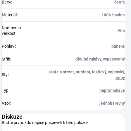
Barva
:
černá
Materiál
:
100% bavlna
Nadměrná
Ano
velikost
:
Pohlaví
:
pánské
Střih
:
dlouhé rukávy, vypasovaný
skate a street
,
outdoor
,
taktický
,
vojenský
,
Styl
:
army
Typ
:
nepromokavé
Vzor
:
jednobarevný
Diskuze
Buďte první, kdo napíše příspěvek k této položce.