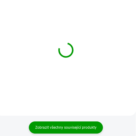
BRANDIT bunda
BRANDIT bunda
Britannia Jacket Olivová
Britannia Jacket Camel
2 002 Kč
2 002 Kč
od
od
Detail
Detail
Zobrazit všechny související produkty