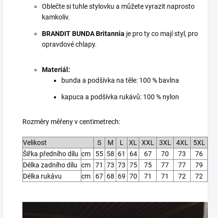
Oblečte si tuhle stylovku a můžete vyrazit naprosto
kamkoliv.
BRANDIT BUNDA Britannia
je pro ty co mají styl, pro
opravdové chlapy.
Materiál:
bunda a podšívka na těle: 100 % bavlna
kapuca a podšívka rukávů: 100 % nylon
Rozměry měřeny v centimetrech:
Velikost
S
M
L
XL
XXL
3XL
4XL
5XL
Šířka předního dílu
cm
55
58
61
64
67
70
73
76
Délka zadního dílu
cm
71
73
73
75
75
77
77
79
Délka rukávu
cm
67
68
69
70
71
71
72
72