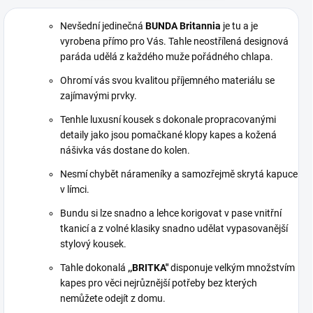
Nevšední jedinečná
BUNDA Britannia
je tu a je
vyrobena přímo pro Vás. Tahle neostřílená designová
paráda udělá z každého muže pořádného chlapa.
Ohromí vás svou kvalitou příjemného materiálu se
zajímavými prvky.
Tenhle luxusní kousek s dokonale propracovanými
detaily jako jsou pomačkané klopy kapes a kožená
nášivka vás dostane do kolen.
Nesmí chybět nárameníky a samozřejmě skrytá kapuce
v límci.
Bundu si lze snadno a lehce korigovat v pase vnitřní
tkanicí a z volné klasiky snadno udělat vypasovanější
stylový kousek.
Tahle dokonalá
,,BRITKA"
disponuje velkým množstvím
kapes pro věci nejrůznější potřeby bez kterých
nemůžete odejít z domu.