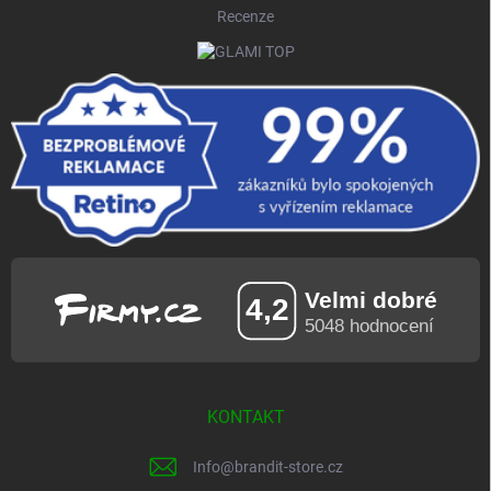
Recenze
KONTAKT
Info
@
brandit-store.cz