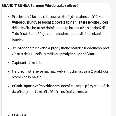
BRANDIT BUNDA Summer Windbreaker olivová
Přechodová bunda s kapucou, která jde stáhnout šňůrkou.
Výhodou bundy je boční zipové zapínání
, které je všité v celé
délce levého boku od dolního okraje bundy až do podpaždí.
Toto řešení umožňuje velmi snadné a pohodlné oblékání
bundy.
Je vyrobena z lehkého a prodyšného materiálu odolného proti
větru a dešti. Podšitá
měkkou prodyšnou podšívkou.
Zapínání až ke krku.
Na přední straně se nachází velká hrudní kapsa a 2 praktické
boční kapsy na zip.
Působí sportovním vzhledem
, oceníte ji nejen při vycházkách
do přírody, ale také při běžném nošení ve městě.
Materiál: