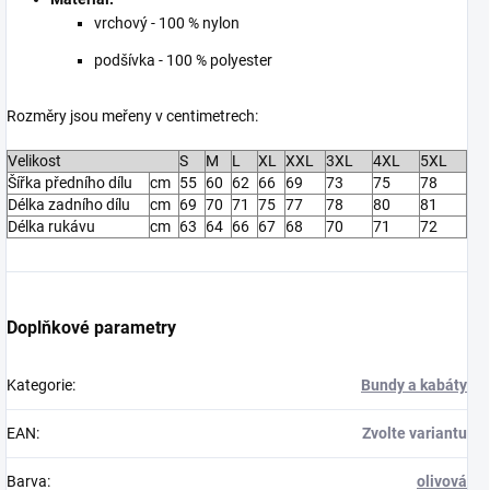
vrchový - 100 % nylon
podšívka - 100 % polyester
Rozměry jsou meřeny v centimetrech:
Velikost
S
M
L
XL
XXL
3XL
4XL
5XL
Šířka předního dílu
cm
55
60
62
66
69
73
75
78
Délka zadního dílu
cm
69
70
71
75
77
78
80
81
Délka rukávu
cm
63
64
66
67
68
70
71
72
Doplňkové parametry
Kategorie
:
Bundy a kabáty
EAN
:
Zvolte variantu
Barva
:
olivová