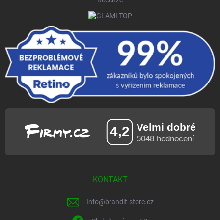
Recenze
KONTAKT
Info
@
brandit-store.cz