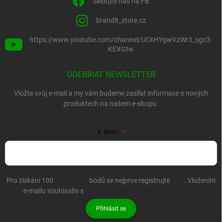
Sledujte nás na FB
brandit_store.cz
https://www.youtube.com/channel/UCkHYgwVzWr3_sgc3-
KEXGtw
ODEBÍRAT NEWSLETTER
Vložte svůj e-mail a my vám budeme zasílat informace o nových
produktech na našem e-shopu.
E-MAIL
Pro získání 100
BRANDIT+
bodů se nejprve registrujte
ZDE
. Vložením
e-mailu souhlasíte s
podmínkami ochrany osobních údajů
Přihlásit se