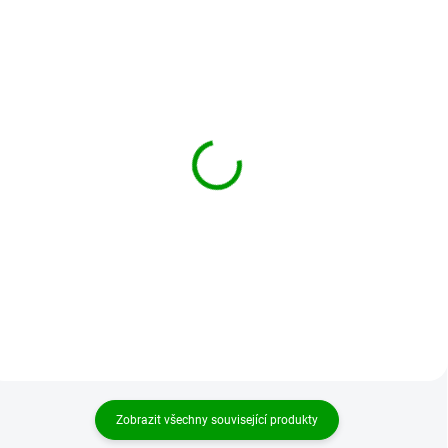
BRANDIT větrovka
BRANDIT větrovka
Summer Windbreaker
Summer Windbreaker
darkcamo
černá
1 539 Kč
1 469 Kč
od
od
Detail
Detail
Zobrazit všechny související produkty