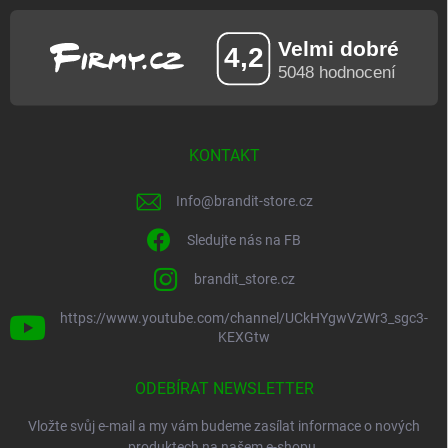
KONTAKT
Info
@
brandit-store.cz
Sledujte nás na FB
brandit_store.cz
https://www.youtube.com/channel/UCkHYgwVzWr3_sgc3-
KEXGtw
ODEBÍRAT NEWSLETTER
Vložte svůj e-mail a my vám budeme zasílat informace o nových
produktech na našem e-shopu.