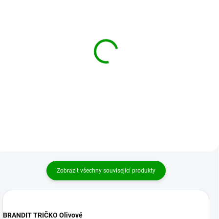
BRANDIT košile
BRANDIT košile
Flanellshirt Olivová
Flanellshirt Černá
1 009 Kč
1 009 Kč
od
od
Detail
Detail
Zobrazit všechny související produkty
BRANDIT TRIČKO Olivové