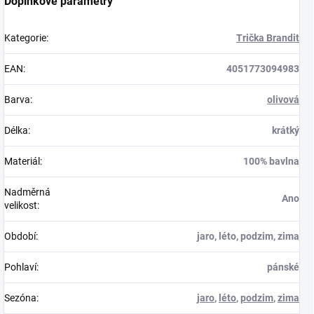
Doplňkové parametry
Kategorie
:
Trička Brandit
EAN
:
4051773094983
Barva
:
olivová
Délka
:
krátký
Materiál
:
100% bavlna
Nadměrná
Ano
velikost
:
Období
:
jaro, léto, podzim, zima
Pohlaví
:
pánské
Sezóna
:
jaro
,
léto
,
podzim
,
zima