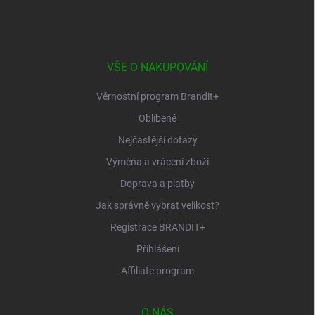
á
p
a
t
í
VŠE O NAKUPOVÁNÍ
Věrnostní program Brandit+
Oblíbené
Nejčastější dotazy
Výměna a vrácení zboží
Doprava a platby
Jak správně vybrat velikost?
Registrace BRANDIT+
Přihlášení
Affiliate program
O NÁS