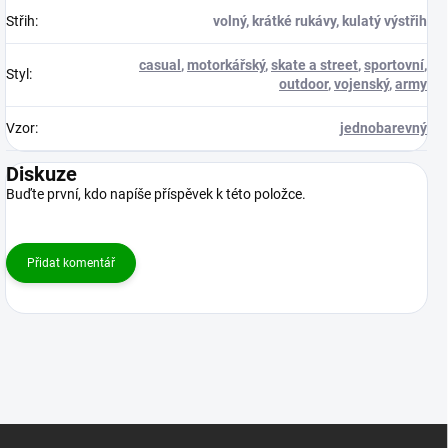
Střih
:
volný, krátké rukávy, kulatý výstřih
casual
,
motorkářský
,
skate a street
,
sportovní
,
Styl
:
outdoor
,
vojenský
,
army
Vzor
:
jednobarevný
Diskuze
Buďte první, kdo napíše příspěvek k této položce.
Přidat komentář
Z