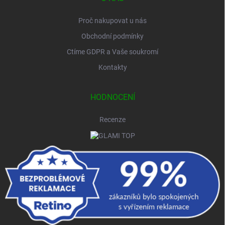
Proč nakupovat u nás
Obchodní podmínky
Ctíme GDPR a Vaše soukromí
Kontakty
HODNOCENÍ
Recenze