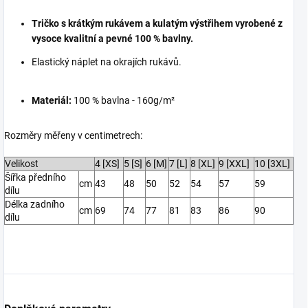
Tričko s krátkým rukávem a kulatým výstřihem vyrobené z
vysoce kvalitní a pevné 100 % bavlny.
E
lastický náplet na okrajích rukávů.
Materiál:
100 % bavlna - 160g/m²
Rozměry měřeny v centimetrech:
Velikost
4 [XS]
5 [S]
6 [M]
7 [L]
8 [XL]
9 [XXL]
10 [3XL]
Šířka předního
cm
43
48
50
52
54
57
59
dílu
Délka zadního
cm
69
74
77
81
83
86
90
dílu