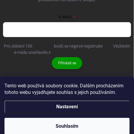
E-MAIL
Pro získání 100
BRANDIT+
bodů se nejprve registrujte
ZDE
. Vložením
e-mailu souhlasíte s
podmínkami ochrany osobních údajů
Přihlásit se
Tento web používá soubory cookie. Dalším procházením
tohoto webu vyjadřujete souhlas s jejich používáním.
Nastavení
Copyright 2026
Brandit-store.cz
. Všechna práva vyhrazena.
Souhlasím
Vytvořil Shoptet