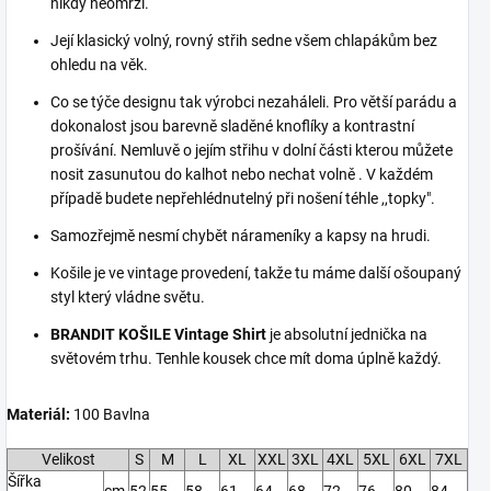
nikdy neomrzí.
Její klasický volný, rovný střih sedne všem chlapákům bez
ohledu na věk.
Co se týče designu tak výrobci nezaháleli. Pro větší parádu a
dokonalost jsou barevně sladěné knoflíky a kontrastní
prošívání. Nemluvě o jejím střihu v dolní části kterou můžete
nosit zasunutou do kalhot nebo nechat volně . V každém
případě budete nepřehlédnutelný při nošení téhle ,,topky".
Samozřejmě nesmí chybět nárameníky a kapsy na hrudi.
Košile je ve vintage provedení, takže tu máme další ošoupaný
styl který vládne světu.
BRANDIT KOŠILE Vintage Shirt
je absolutní jednička na
světovém trhu. Tenhle kousek chce mít doma úplně každý.
Materiál:
100 Bavlna
Velikost
S
M
L
XL
XXL
3XL
4XL
5XL
6XL
7XL
Šířka
cm
52
55
58
61
64
68
72
76
80
84