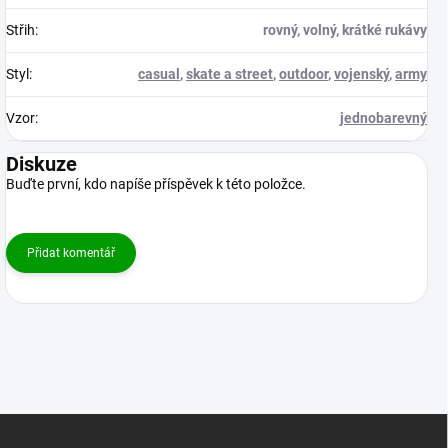
Střih
:
rovný, volný, krátké rukávy
Styl
:
casual
,
skate a street
,
outdoor
,
vojenský
,
army
Vzor
:
jednobarevný
Diskuze
Buďte první, kdo napíše příspěvek k této položce.
Přidat komentář
Z
á