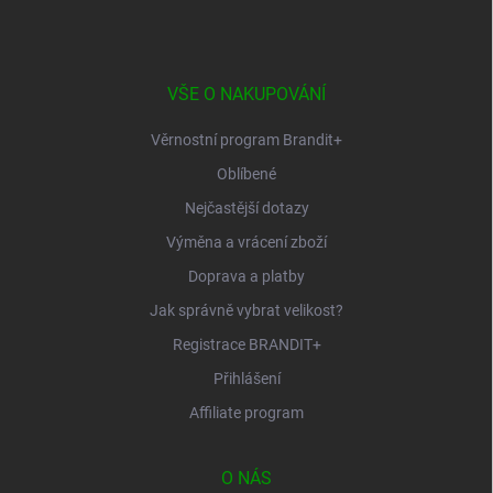
p
a
t
í
VŠE O NAKUPOVÁNÍ
Věrnostní program Brandit+
Oblíbené
Nejčastější dotazy
Výměna a vrácení zboží
Doprava a platby
Jak správně vybrat velikost?
Registrace BRANDIT+
Přihlášení
Affiliate program
O NÁS