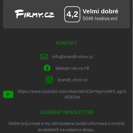
KONTAKT
Info
@
brandit-store.cz
Sledujte nás na FB
brandit_store.cz
https://www.youtube.com/channel/UCkHYgwVzWr3_sgc3-
KEXGtw
ODEBÍRAT NEWSLETTER
Vložte svůj e-mail a my vám budeme zasílat informace o nových
produktech na našem e-shopu.