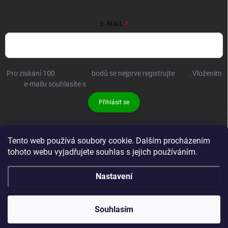
E-MAIL
Pro získání 100
BRANDIT+
bodů se nejprve registrujte
ZDE
. Vložením
e-mailu souhlasíte s
podmínkami ochrany osobních údajů
Přihlásit se
Tento web používá soubory cookie. Dalším procházením
tohoto webu vyjadřujete souhlas s jejich používáním.
Nastavení
Copyright 2026
Brandit-store.cz
. Všechna práva vyhrazena.
Souhlasím
Vytvořil Shoptet