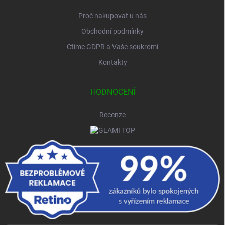
Proč nakupovat u nás
Obchodní podmínky
Ctíme GDPR a Vaše soukromí
Kontakty
HODNOCENÍ
Recenze