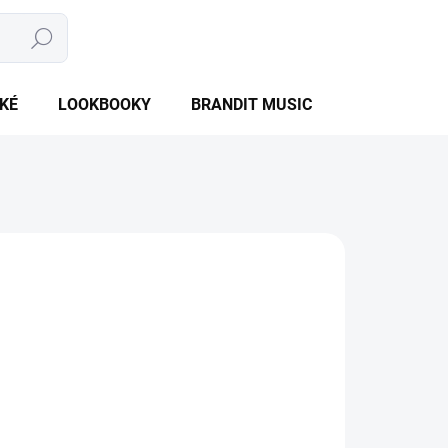
Hledat
NÁKUPNÍ
PRÁZDNÝ KOŠÍK
KOŠÍK
KÉ
LOOKBOOKY
BRANDIT MUSIC
BRANDIT BU
NTU