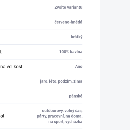
Zvolte variantu
červeno-hnědá
krátký
l
:
100% bavlna
á velikost
:
Ano
jaro, léto, podzim, zima
:
pánské
outdoorový, volný čas,
ost
:
párty, pracovní, na doma,
na sport, vycházka