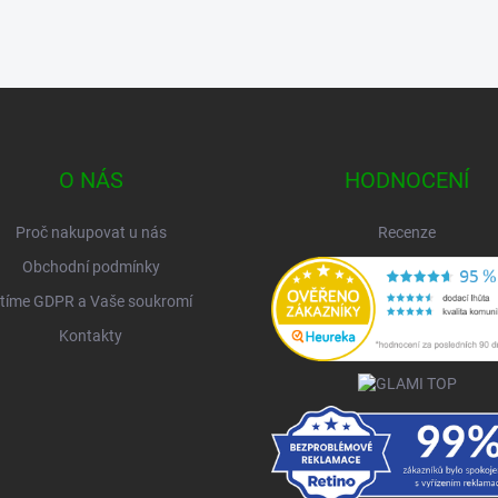
O NÁS
HODNOCENÍ
Proč nakupovat u nás
Recenze
Obchodní podmínky
tíme GDPR a Vaše soukromí
Kontakty