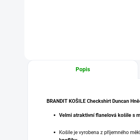
1 059 Kč
od
Detail
Popis
BRANDIT KOŠILE Checkshirt Duncan Hně
Velmi atraktivní flanelová košile
Košile je vyrobena z příjemného měkk