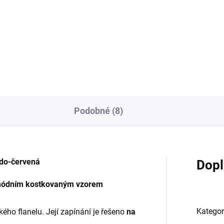
Podobné (8)
do-červená
Dopl
 s módním kostkovaným vzorem
Kategor
ého flanelu. Její zapínání je řešeno
na