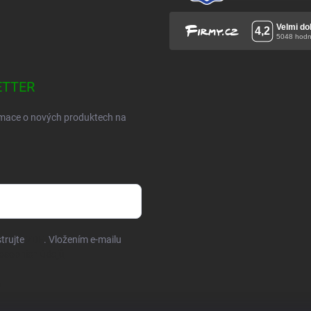
ETTER
ormace o nových produktech na
trujte
ZDE
. Vložením e-mailu
osobních údajů