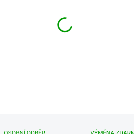
MŮŽEME DORUČIT DO:
ZVOLTE
−
+
Velmi atraktivní flanelová ko
DETAILNÍ INFORMACE
OSOBNÍ ODBĚR
VÝMĚNA ZDAR