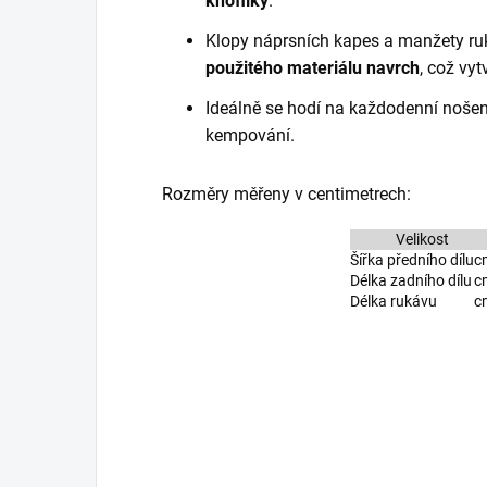
knoflíky
.
Klopy náprsních kapes a manžety r
použitého materiálu navrch
, což vy
Ideálně se hodí na každodenní nošen
kempování.
Rozměry měřeny v centimetrech:
Velikost
Šířka předního dílu
c
Délka zadního dílu
c
Délka rukávu
c