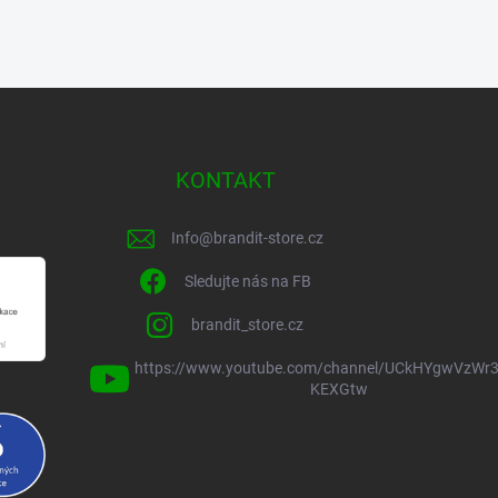
KONTAKT
Info
@
brandit-store.cz
Sledujte nás na FB
brandit_store.cz
https://www.youtube.com/channel/UCkHYgwVzWr3
KEXGtw