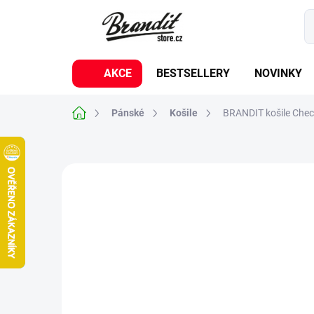
Přejít
na
obsah
AKCE
BESTSELLERY
NOVINKY
Domů
Pánské
Košile
BRANDIT košile Chec
3 hodnocení
Podrobnosti hodnocení
BESTSELLER