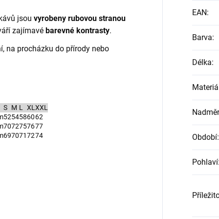
EAN
:
ukávů jsou
vyrobeny rubovou stranou
tváří zajímavé
barevné kontrasty
.
Barva
:
í, na procházku do přírody nebo
Délka
:
Materiá
S
M
L
XL
XXL
Nadměrn
m
52
54
58
60
62
m
70
72
75
76
77
m
69
70
71
72
74
Období
:
Pohlaví
Příležit