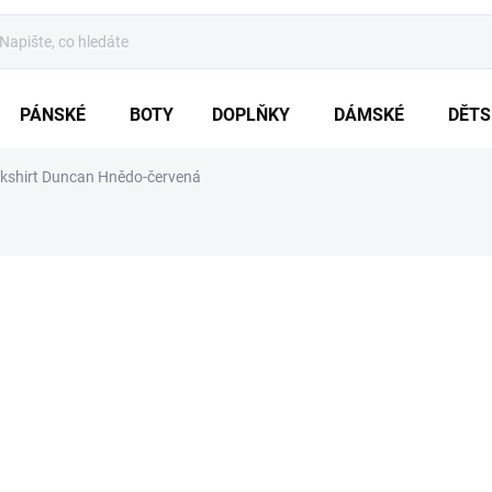
PÁNSKÉ
BOTY
DOPLŇKY
DÁMSKÉ
DĚTS
kshirt Duncan Hnědo-červená
ZNAČKA:
BRANDIT
od
1 059 Kč
Měrná
ZVOLTE VARIA
cena:
VARIANTA