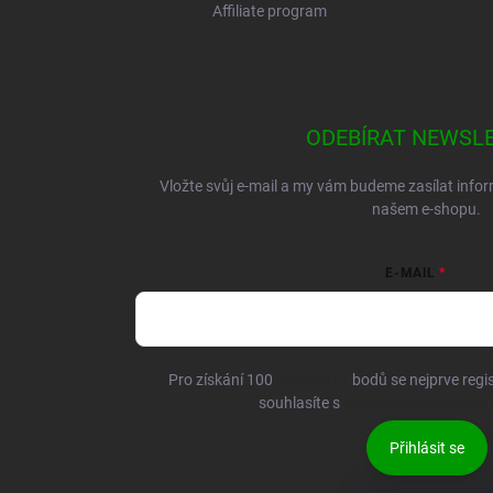
Affiliate program
ODEBÍRAT NEWSL
Vložte svůj e-mail a my vám budeme zasílat inf
našem e-shopu.
E-MAIL
Pro získání 100
BRANDIT+
bodů se nejprve regis
souhlasíte s
podmínkami ochrany 
Přihlásit se