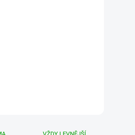
 VARIANTU
MOŽNOSTI DORUČENÍ
Přidat do košíku
šile s módním kostkovaným vzorem...
MA
VŽDY LEVNĚJŠÍ