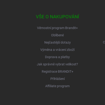
á
p
a
VŠE O NAKUPOVÁNÍ
t
í
Věrnostní program Brandit+
Oblíbené
C
Nejčastější dotazy
Výměna a vrácení zboží
Doprava a platby
Jak správně vybrat velikost?
Registrace BRANDIT+
Přihlášení
Affiliate program