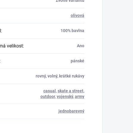
Zvolte variantu
olivová
l
:
100% bavlna
á velikost
:
Ano
:
pánské
rovný, volný, krátké rukávy
casual
,
skate a street
,
outdoor
,
vojenský
,
army
jednobarevný