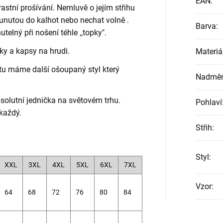
EAN
:
astní prošívání. Nemluvě o jejím střihu
sunutou do kalhot nebo nechat volně .
Barva
:
elný při nošení téhle ,,topky".
y a kapsy na hrudi.
Materiá
e tu máme další ošoupaný styl který
Nadměrn
solutní jednička na světovém trhu.
Pohlaví
každý.
Střih
:
Styl
:
XXL
3XL
4XL
5XL
6XL
7XL
Vzor
:
64
68
72
76
80
84