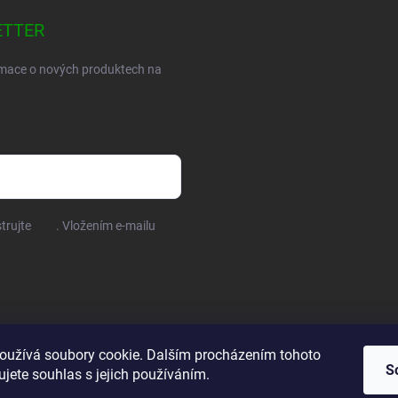
ETTER
ormace o nových produktech na
trujte
ZDE
. Vložením e-mailu
osobních údajů
oužívá soubory cookie. Dalším procházením tohoto
S
jete souhlas s jejich používáním.