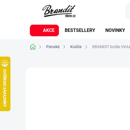
Přejít
na
obsah
AKCE
BESTSELLERY
NOVINKY
Domů
Pánské
Košile
BRANDIT košile Vinta
14 hodnocení
Podrobnosti hodnoce
BESTSELLER