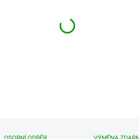
MŮŽEME DORUČIT DO:
ZVOLTE
−
+
Konečně nějaký kousek co má s
dočkala i verze s krátkým ruk
Tahle ,,tuto...
DETAILNÍ INFORMACE
OSOBNÍ ODBĚR
VÝMĚNA ZDAR