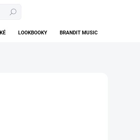
Hledat
NÁKUPNÍ
PRÁZDNÝ KOŠÍK
KOŠÍK
KÉ
LOOKBOOKY
BRANDIT MUSIC
BRANDIT BU
NTU