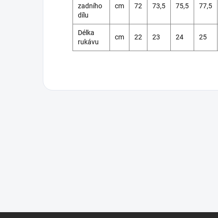
zadního
cm
72
73,5
75,5
77,5
dílu
Délka
cm
22
23
24
25
rukávu
Z