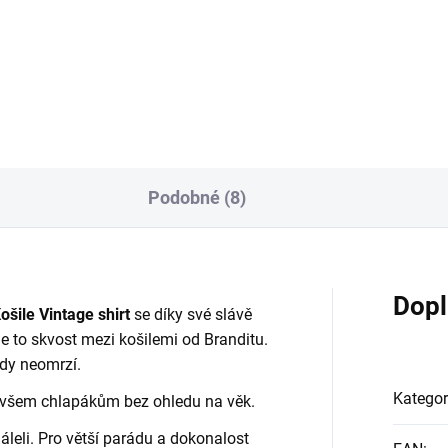
Podobné (8)
Dopl
ošile Vintage shirt
se díky své slávě
e to skvost mezi košilemi od Branditu.
kdy neomrzí.
Kategor
ne všem chlapákům bez ohledu na věk.
áleli. Pro větší parádu a dokonalost