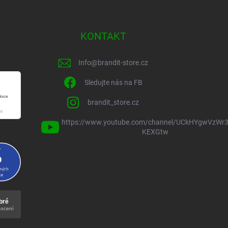
KONTAKT
Info
@
brandit-store.cz
Sledujte nás na FB
brandit_store.cz
https://www.youtube.com/channel/UCkHYgwVzWr3
KEXGtw