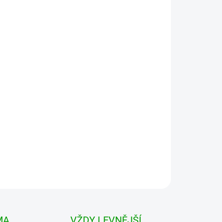
 VARIANTU
MOŽNOSTI DORUČENÍ
Přidat do košíku
tyl. Košile Vintage shirt se díky své slávě
ávem. Je to skvost mezi košilemi od Branditu.
MA
VŽDY LEVNĚJŠÍ