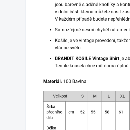
jsou barevně sladěné knoflíky a kontr
v dolní části kterou můžete nosit za
V každém případě budete nepřehlédnut
Samozřejmě nesmí chybět nárameník
Košile je ve vintage provedení, takž
vládne světu.
BRANDIT KOŠILE Vintage Shirt
je ab
Tenhle kousek chce mít doma úplně 
Materiál:
100 Bavlna
Velikost
S
M
L
XL
Šířka
předního
cm
52
55
58
61
dílu
Délka