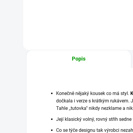
1 102 Kč
od
Detail
Popis
Konečně nějaký kousek co má styl.
K
dočkala i verze s krátkým rukávem. J
Tahle ,,tutovka" nikdy nezklame a ni
Její klasický volný, rovný střih sed
Co se týče designu tak výrobci nezah