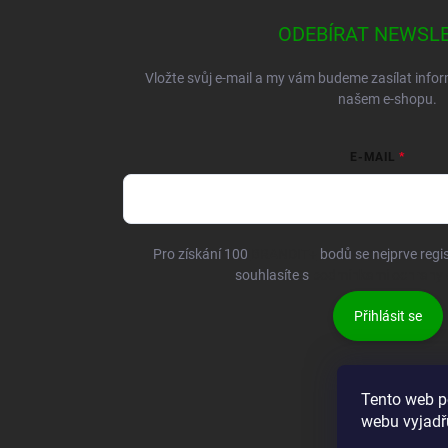
ODEBÍRAT NEWSL
Vložte svůj e-mail a my vám budeme zasílat inf
našem e-shopu.
E-MAIL
Pro získání 100
BRANDIT+
bodů se nejprve regis
souhlasíte s
podmínkami ochrany 
Přihlásit se
Tento web p
webu vyjadřu