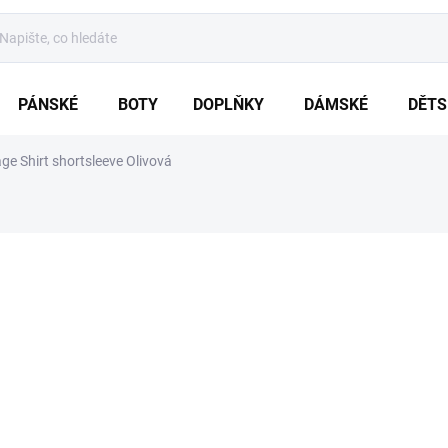
PÁNSKÉ
BOTY
DOPLŇKY
DÁMSKÉ
DĚTS
ge Shirt shortsleeve Olivová
ní
ZNAČKA:
BRANDIT
od
1 009 Kč
Měrná
ZVOLTE VARIA
cena:
VARIANTA