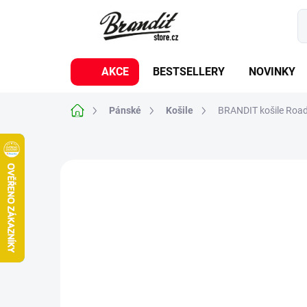
Přejít
na
obsah
AKCE
BESTSELLERY
NOVINKY
Domů
Pánské
Košile
BRANDIT košile Roads
3 hodnocení
Podrobnosti hodnocení
BESTSELLER