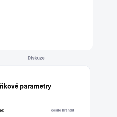
839 Kč
od
Detail
l
Diskuze
ňkové parametry
ie
:
Košile Brandit