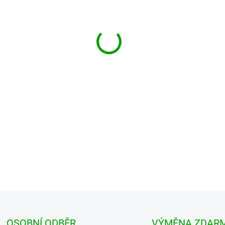
MŮŽEME DORUČIT DO:
ZVOLTE
−
+
Pánská košile s krátkým rukáv
rukávy, vyrobená z lehkého ma
klopami ...
DETAILNÍ INFORMACE
OSOBNÍ ODBĚR
VÝMĚNA ZDAR