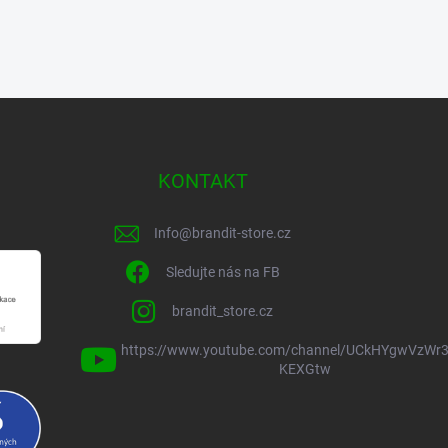
KONTAKT
Info
@
brandit-store.cz
Sledujte nás na FB
brandit_store.cz
https://www.youtube.com/channel/UCkHYgwVzWr3
KEXGtw