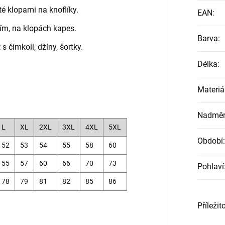
é klopami na knoflíky.
EAN
:
ím, na klopách kapes.
Barva
:
 čímkoli, džíny, šortky.
Délka
:
Materiá
Nadměrn
L
XL
2XL
3XL
4XL
5XL
Období
:
52
53
54
55
58
60
55
57
60
66
70
73
Pohlaví
78
79
81
82
85
86
Příležit