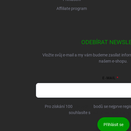
Affiliate program
ODEBÍRAT NEWSL
Vložte svůj e-mail a my vám budeme zasílat inf
našem e-shopu.
E-MAIL
Pro získání 100
BRANDIT+
bodů se nejprve regis
souhlasíte s
podmínkami ochrany 
Přihlásit se