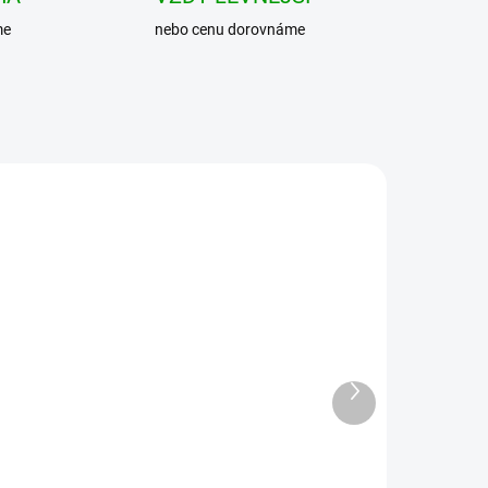
me
nebo cenu dorovnáme
Další
produkt
ar
BRANDIT košile Roadstar
Shirt 1/2 sleeve Indigo