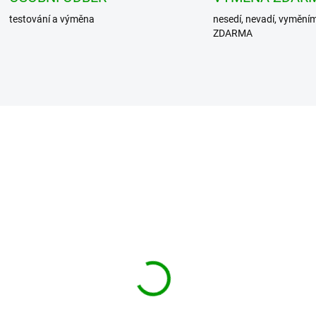
testování a výměna
nesedí, nevadí, vymění
ZDARMA
DIT košile Roadstar
BRANDIT košile Roadst
t 1/2 sleeve Červená
Shirt 1/2 sleeve Černo-
šedá