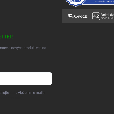
ETTER
ormace o nových produktech na
trujte
ZDE
. Vložením e-mailu
osobních údajů