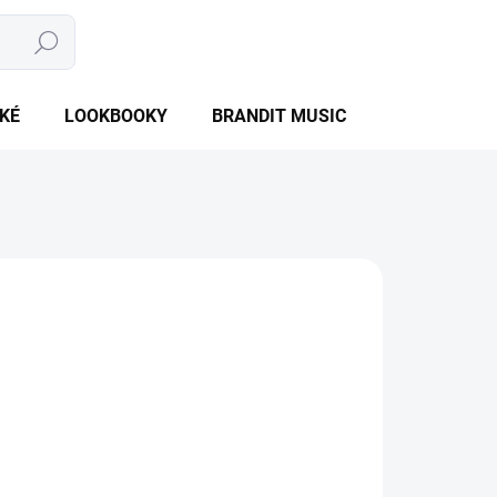
Hledat
NÁKUPNÍ
PRÁZDNÝ KOŠÍK
KOŠÍK
KÉ
LOOKBOOKY
BRANDIT MUSIC
BRANDIT BU
NTU