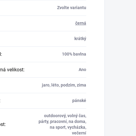
Zvolte variantu
černá
krátký
l
:
100% bavlna
á velikost
:
Ano
jaro, léto, podzim, zima
:
pánské
outdoorový, volný čas,
párty, pracovní, na doma,
ost
:
na sport, vycházka,
večerní