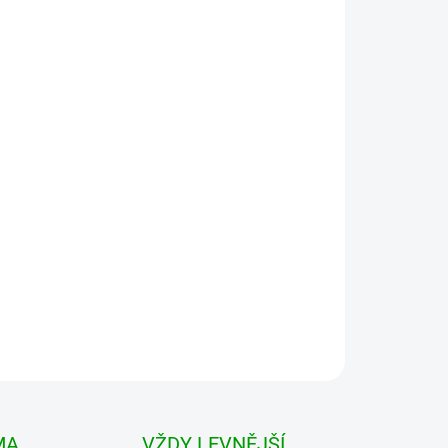
 VARIANTU
MOŽNOSTI DORUČENÍ
Přidat do košíku
em Rovný, volný střih s límečkem a se širokými
teriálu. Na hrudi dvě symetrické kapsy zakryté
MA
VŽDY LEVNĚJŠÍ