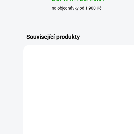
na objednávky od 1 900 Kč
Související produkty
BRANDIT košile Roadstar
BRAN
Shirt 1/2 sleeve Černo-
Shir
modrá