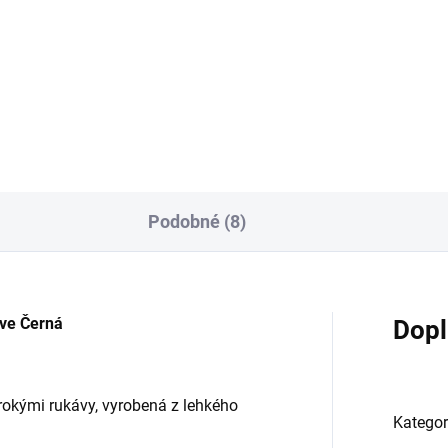
39 Kč
839 Kč
od
Detail
Detai
Podobné (8)
eve Černá
Dopl
irokými rukávy, vyrobená z lehkého
Kategor