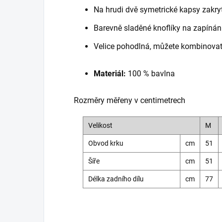
Na hrudi dvě symetrické kapsy zakryt
Barevně sladěné knoflíky na zapínán
Velice pohodlná, můžete kombinovat s
Materiál:
100 % bavlna
Rozměry měřeny v centimetrech
Velikost
M
Obvod krku
cm
51
Šíře
cm
51
Délka zadního dílu
cm
77