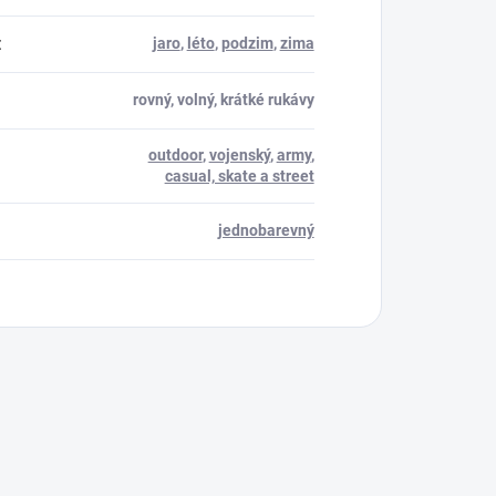
:
jaro
,
léto
,
podzim
,
zima
rovný, volný, krátké rukávy
outdoor
,
vojenský
,
army
,
casual, skate a street
jednobarevný