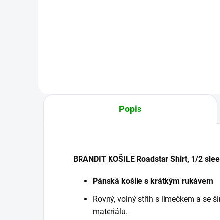
8
od
839 Kč
od
Detail
Popis
BRANDIT KOŠILE Roadstar Shirt, 1/2 sle
Pánská košile s krátkým rukávem
Rovný, volný střih s límečkem a se š
materiálu.