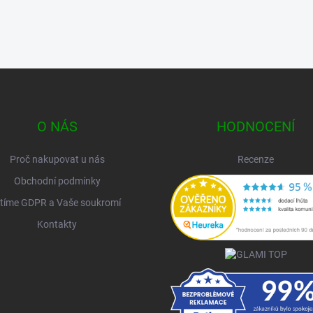
O NÁS
HODNOCENÍ
Proč nakupovat u nás
Recenze
Obchodní podmínky
tíme GDPR a Vaše soukromí
Kontakty