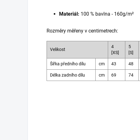
Materiál:
100 % bavlna - 160g/m²
Rozměry měřeny v centimetrech:
4
5
Velikost
[XS]
[S]
Šířka předního dílu
cm
43
48
Délka zadního dílu
cm
69
74