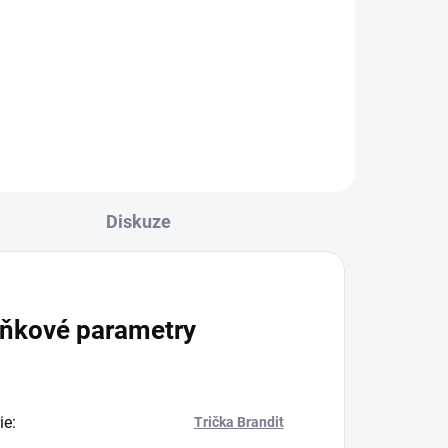
839 Kč
od
l
Detail
Diskuze
ňkové parametry
ie
:
Trička Brandit