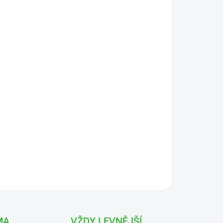
 VARIANTU
MOŽNOSTI DORUČENÍ
Přidat do košíku
latým výstřihem vyrobené z vysoce kvalitní a
náplet na okrajích rukávů. .
MA
VŽDY LEVNĚJŠÍ