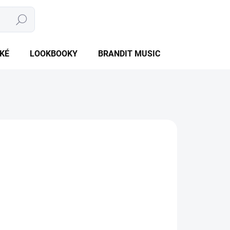
Hledat
NÁKUPNÍ
PRÁZDNÝ KOŠÍK
KOŠÍK
KÉ
LOOKBOOKY
BRANDIT MUSIC
BRANDIT BU
NTU