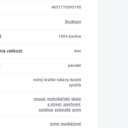
4051773095195
flecktarn
l
:
100% bavlna
á velikost
:
Ano
:
pánské
volný, krátké rukávy, kulatý
výstřih
casual
,
motorkářský
,
skate
a street
,
sportovní
,
outdoor
,
vojenský
,
army
army
,
maskáčové