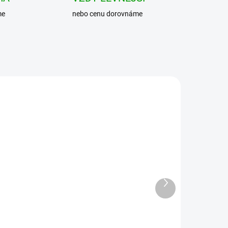
me
nebo cenu dorovnáme
Další
produkt
BRANDIT košile Roadstar
Shirt 1/2 sleeve Černo-
šedá