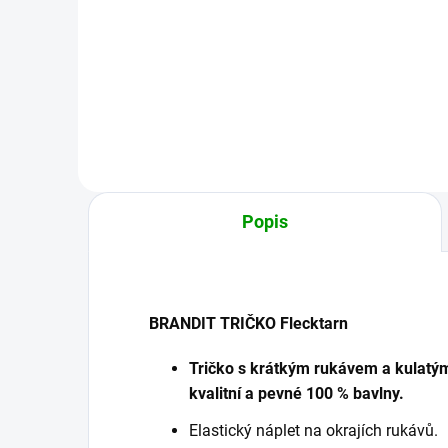
899 Kč
2 3
od
Detail
Popis
BRANDIT TRIČKO Flecktarn
Tričko s krátkým rukávem a kulatý
kvalitní a pevné 100 % bavlny.
E
lastický náplet na okrajích rukávů.