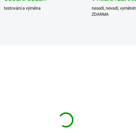
testování a výměna
nesedí, nevadí, vymění
ZDARMA
BESTSELLER
DIT košile Ozzy
BRANDIT košile
kshirt Long Sleeve
Checkshirt Duncan
no-šedá
Hnědo-červená