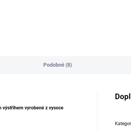
29 Kč
1 059 Kč
od
Detail
Detai
Podobné (8)
Dopl
m výstřihem vyrobené z vysoce
Kategor