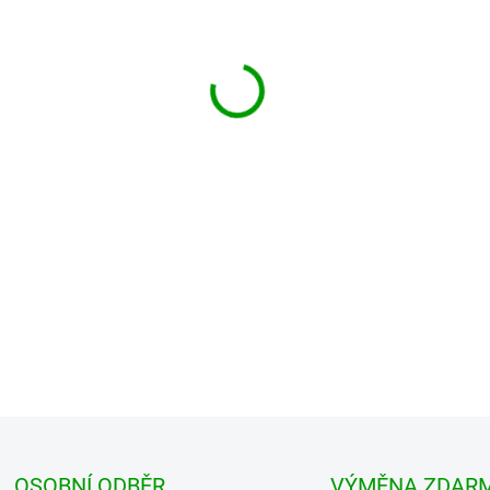
MŮŽEME DORUČIT DO:
ZVOLTE
−
+
Tričko s krátkým rukávem a ku
pevné 100 % bavlny. Elastický 
DETAILNÍ INFORMACE
OSOBNÍ ODBĚR
VÝMĚNA ZDAR