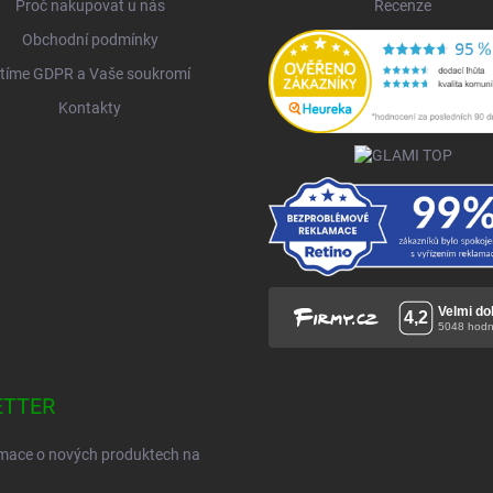
Proč nakupovat u nás
Recenze
Obchodní podmínky
tíme GDPR a Vaše soukromí
Kontakty
ETTER
ormace o nových produktech na