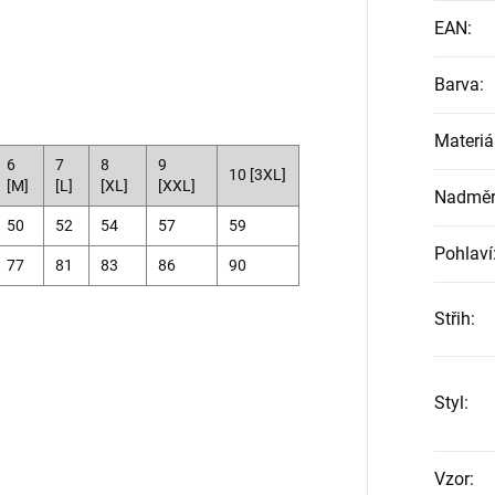
EAN
:
Barva
:
Materiá
6
7
8
9
10 [3XL]
[M]
[L]
[XL]
[XXL]
Nadměrn
50
52
54
57
59
Pohlaví
77
81
83
86
90
Střih
:
Styl
:
Vzor
: