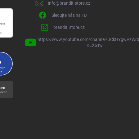
Info
@
brandit-store.cz
Sledujte nás na FB
brandit_store.cz
https://www.youtube.com/channel/UCkHYgwVzWr3
KEXGtw