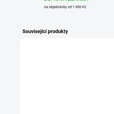
na objednávky od 1 900 Kč
Související produkty
BRANDIT košile
BRAN
Checkshirt halfsleeve
Chec
bílo-černá
čer