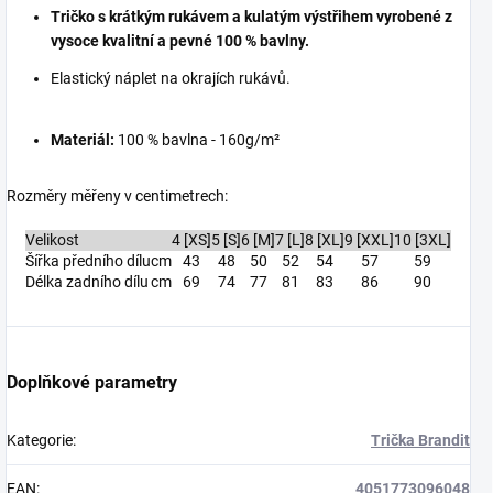
Tričko s krátkým rukávem a kulatým výstřihem vyrobené z
vysoce kvalitní a pevné 100 % bavlny.
E
lastický náplet na okrajích rukávů.
Materiál:
100 % bavlna - 160g/m²
Rozměry měřeny v centimetrech:
Velikost
4 [XS]
5 [S]
6 [M]
7 [L]
8 [XL]
9 [XXL]
10 [3XL]
Šířka předního dílu
cm
43
48
50
52
54
57
59
Délka zadního dílu
cm
69
74
77
81
83
86
90
Doplňkové parametry
Kategorie
:
Trička Brandit
EAN
:
4051773096048