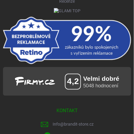
Recenze
KONTAKT
Info
@
brandit-store.cz