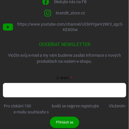
Sledujte nás na FB
brandit_store.cz
https://www.youtube.com/channel/UCkHYgwVzWr3_sgc3-
KEXGtw
ODEBÍRAT NEWSLETTER
Vložte svůj e-mail a my vám budeme zasílat informace o nových
produktech na našem e-shopu.
E-MAIL
Pro získání 100
BRANDIT+
bodů se nejprve registrujte
ZDE
. Vložením
e-mailu souhlasíte s
podmínkami ochrany osobních údajů
Přihlásit se