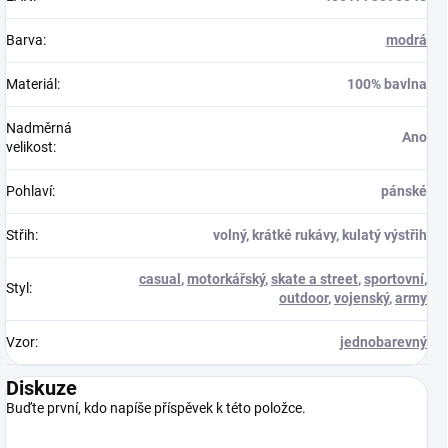
Barva
:
modrá
Materiál
:
100% bavlna
Nadměrná
Ano
velikost
:
Pohlaví
:
pánské
Střih
:
volný, krátké rukávy, kulatý výstřih
casual
,
motorkářský
,
skate a street
,
sportovní
,
Styl
:
outdoor
,
vojenský
,
army
Vzor
:
jednobarevný
Diskuze
Buďte první, kdo napíše příspěvek k této položce.