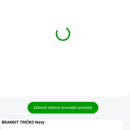
BRANDIT kraťasy
BRANDIT košile BW
Savage Vintage Olivové
Feldbluse Flecktarn
1 102 Kč
1 399 Kč
od
od
Detail
Detail
Zobrazit všechny související produkty
BRANDIT TRIČKO Navy