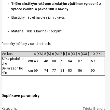
Tričko s krátkým rukávem a kulatým výstřihem vyrobené z
vysoce kvalitní a pevné 100 % bavlny.
E
lastický náplet na okrajích rukávů.
Materiál:
100 % bavlna - 160g/m²
Rozměry měřeny v centimetrech:
Velikost
4 [XS]
5 [S]
6 [M]
7 [L]
8 [XL]
9 [XXL]
10 [3XL]
Šířka předního
cm
43
48
50
52
54
57
59
dílu
Délka zadního
cm
69
74
77
81
83
86
90
dílu
Doplňkové parametry
Kategorie
:
Trička Brandit