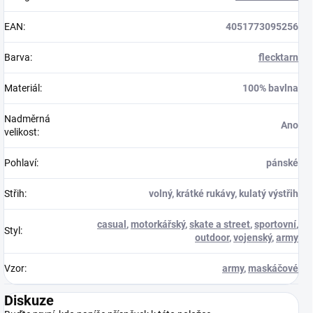
EAN
:
4051773095256
Barva
:
flecktarn
Materiál
:
100% bavlna
Nadměrná
Ano
velikost
:
Pohlaví
:
pánské
Střih
:
volný, krátké rukávy, kulatý výstřih
casual
,
motorkářský
,
skate a street
,
sportovní
,
Styl
:
outdoor
,
vojenský
,
army
Vzor
:
army
,
maskáčové
Diskuze