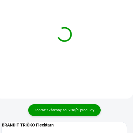
BRANDIT košile US
BRANDIT košile US
Hemd 1/2 Tmavě modrá
Hemd 1/2 Olivová
639 Kč
639 Kč
od
od
Detail
Detail
Zobrazit všechny související produkty
BRANDIT TRIČKO Flecktarn