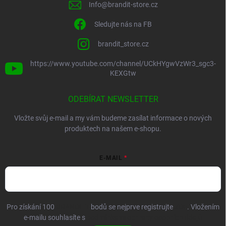
Info
@
brandit-store.cz
Sledujte nás na FB
brandit_store.cz
https://www.youtube.com/channel/UCkHYgwVzWr3_sgc3-
KEXGtw
ODEBÍRAT NEWSLETTER
Vložte svůj e-mail a my vám budeme zasílat informace o nových
produktech na našem e-shopu.
E-MAIL
Pro získání 100
BRANDIT+
bodů se nejprve registrujte
ZDE
. Vložením
e-mailu souhlasíte s
podmínkami ochrany osobních údajů