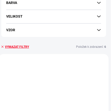
o
BARVA
d
u
VELIKOST
k
t
ů
VZOR
Položek k zobrazení:
6
VYMAZAT FILTRY
V
ý
BESTSELLER
p
i
s
p
r
o
d
u