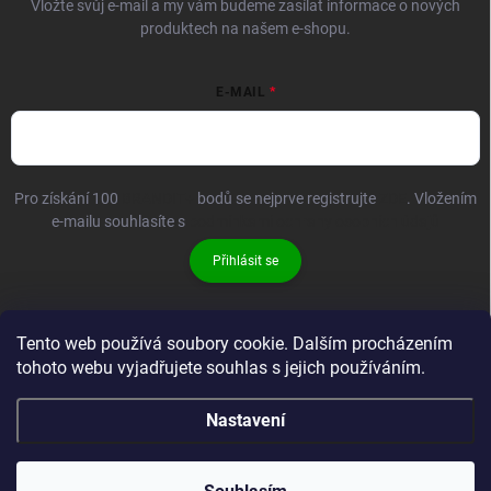
Vložte svůj e-mail a my vám budeme zasílat informace o nových
produktech na našem e-shopu.
E-MAIL
Pro získání 100
BRANDIT+
bodů se nejprve registrujte
ZDE
. Vložením
e-mailu souhlasíte s
podmínkami ochrany osobních údajů
Přihlásit se
Tento web používá soubory cookie. Dalším procházením
tohoto webu vyjadřujete souhlas s jejich používáním.
Nastavení
Copyright 2026
Brandit-store.cz
. Všechna práva vyhrazena.