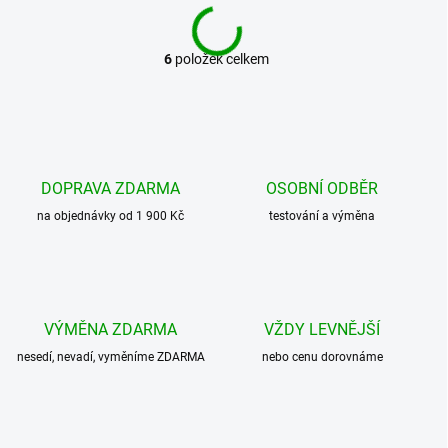
6
položek celkem
O
v
l
á
d
a
c
DOPRAVA ZDARMA
OSOBNÍ ODBĚR
í
na objednávky od 1 900 Kč
p
testování a výměna
r
v
k
y
v
VÝMĚNA ZDARMA
VŽDY LEVNĚJŠÍ
ý
p
nesedí, nevadí, vyměníme ZDARMA
nebo cenu dorovnáme
i
s
u