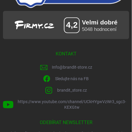
KONTAKT
Info
@
brandit-store.cz
Sledujte nás na FB
brandit_store.cz
https://www.youtube.com/channel/UCkHYgwVzWr3_sgc3-
KEXGtw
ODEBÍRAT NEWSLETTER