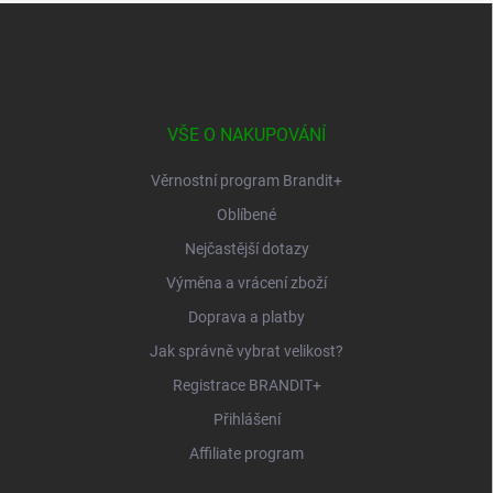
Z
á
p
a
t
í
VŠE O NAKUPOVÁNÍ
Věrnostní program Brandit+
Oblíbené
Nejčastější dotazy
Výměna a vrácení zboží
Doprava a platby
Jak správně vybrat velikost?
Registrace BRANDIT+
Přihlášení
Affiliate program