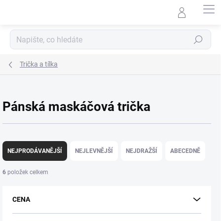
Přejít
na
obsah
Hledat
Trička a tílka
Pánská maskáčová trička
Ř
a
NEJPRODÁVANĚJŠÍ
NEJLEVNĚJŠÍ
NEJDRAŽŠÍ
ABECEDNĚ
z
e
6
položek celkem
n
í
CENA
p
r