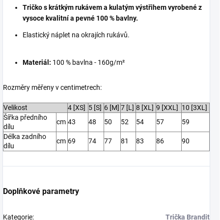
Tričko s krátkým rukávem a kulatým výstřihem vyrobené z
vysoce kvalitní a pevné 100 % bavlny.
E
lastický náplet na okrajích rukávů.
Materiál:
100 % bavlna - 160g/m²
Rozměry měřeny v centimetrech:
Velikost
4 [XS]
5 [S]
6 [M]
7 [L]
8 [XL]
9 [XXL]
10 [3XL]
Šířka předního
cm
43
48
50
52
54
57
59
dílu
Délka zadního
cm
69
74
77
81
83
86
90
dílu
Doplňkové parametry
Kategorie
:
Trička Brandit