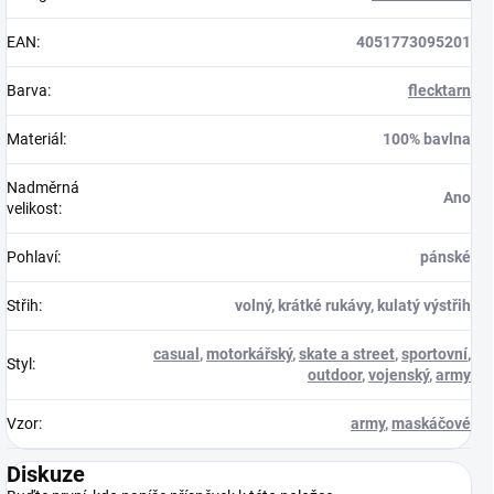
EAN
:
4051773095201
Barva
:
flecktarn
Materiál
:
100% bavlna
Nadměrná
Ano
velikost
:
Pohlaví
:
pánské
Střih
:
volný, krátké rukávy, kulatý výstřih
casual
,
motorkářský
,
skate a street
,
sportovní
,
Styl
:
outdoor
,
vojenský
,
army
Vzor
:
army
,
maskáčové
Diskuze