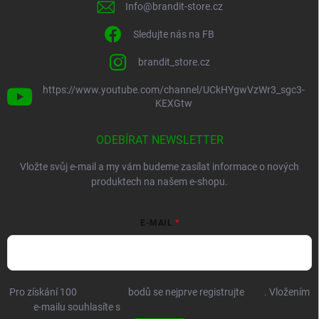
Info
@
brandit-store.cz
Sledujte nás na FB
brandit_store.cz
https://www.youtube.com/channel/UCkHYgwVzWr3_sgc3-
KEXGtw
ODEBÍRAT NEWSLETTER
Vložte svůj e-mail a my vám budeme zasílat informace o nových
produktech na našem e-shopu.
E-MAIL
Pro získání 100
BRANDIT+
bodů se nejprve registrujte
ZDE
. Vložením
e-mailu souhlasíte s
podmínkami ochrany osobních údajů