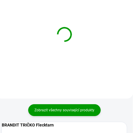
BRANDIT košile
BRANDIT košile
Checkshirt halfsleeve
Checkshirt sleeveless
červeno-černá
bílo-černá
899 Kč
839 Kč
od
od
Detail
Detail
Zobrazit všechny související produkty
BRANDIT TRIČKO Flecktarn