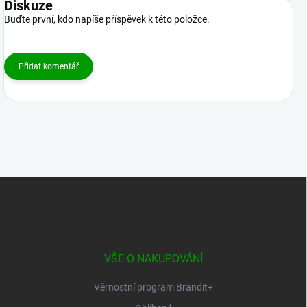
Diskuze
Buďte první, kdo napíše příspěvek k této položce.
Přidat komentář
Z
á
p
a
t
í
VŠE O NAKUPOVÁNÍ
Věrnostní program Brandit+