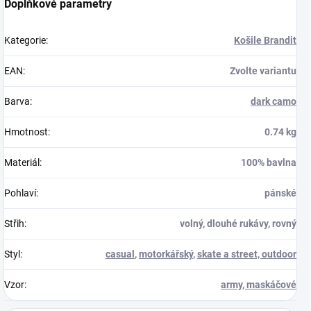
Doplňkové parametry
Kategorie
:
Košile Brandit
EAN
:
Zvolte variantu
Barva
:
dark camo
Hmotnost
:
0.74 kg
Materiál
:
100% bavlna
Pohlaví
:
pánské
Střih
:
volný, dlouhé rukávy, rovný
Styl
:
casual
,
motorkářský
,
skate a street, outdoor
Vzor
:
army, maskáčové