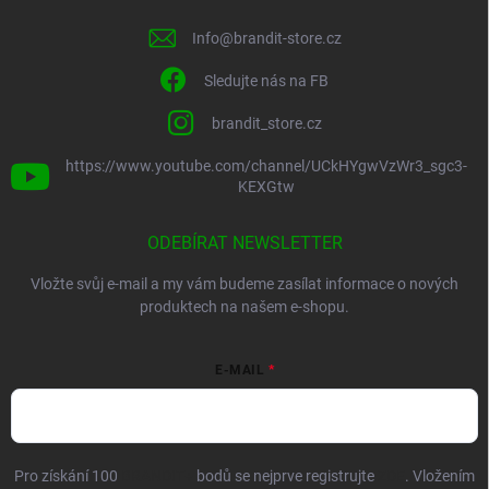
Info
@
brandit-store.cz
Sledujte nás na FB
brandit_store.cz
https://www.youtube.com/channel/UCkHYgwVzWr3_sgc3-
KEXGtw
ODEBÍRAT NEWSLETTER
Vložte svůj e-mail a my vám budeme zasílat informace o nových
produktech na našem e-shopu.
E-MAIL
Pro získání 100
BRANDIT+
bodů se nejprve registrujte
ZDE
. Vložením