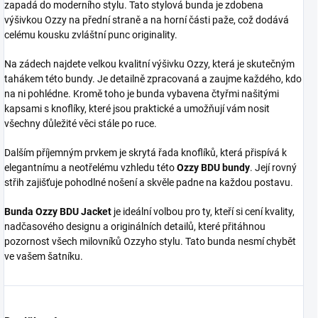
zapadá do moderního stylu. Tato stylová bunda je zdobena
výšivkou Ozzy na přední straně a na horní části paže, což dodává
celému kousku zvláštní punc originality.
Na zádech najdete velkou kvalitní výšivku Ozzy, která je skutečným
tahákem této bundy. Je detailně zpracovaná a zaujme každého, kdo
na ni pohlédne. Kromě toho je bunda vybavena čtyřmi našitými
kapsami s knoflíky, které jsou praktické a umožňují vám nosit
všechny důležité věci stále po ruce.
Dalším příjemným prvkem je skrytá řada knoflíků, která přispívá k
elegantnímu a neotřelému vzhledu této
Ozzy BDU bundy
. Její rovný
střih zajišťuje pohodlné nošení a skvěle padne na každou postavu.
Bunda Ozzy BDU Jacket
je ideální volbou pro ty, kteří si cení kvality,
nadčasového designu a originálních detailů, které přitáhnou
pozornost všech milovníků Ozzyho stylu. Tato bunda nesmí chybět
ve vašem šatníku.