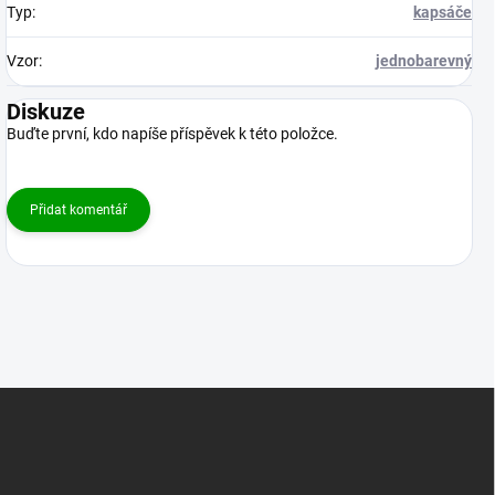
Typ
:
kapsáče
Vzor
:
jednobarevný
Diskuze
Buďte první, kdo napíše příspěvek k této položce.
Přidat komentář
Z
á
p
a