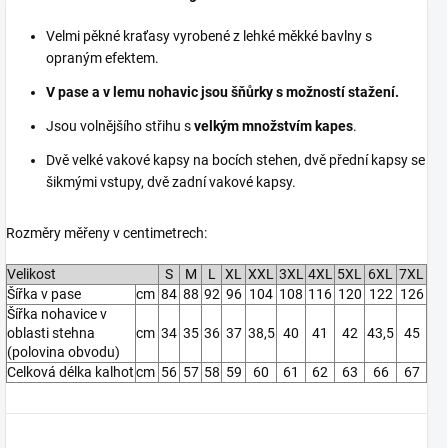
Velmi pěkné kraťasy vyrobené z lehké měkké bavlny s
opraným efektem.
V pase a v lemu nohavic jsou šňůrky s možností stažení.
Jsou volnějšího střihu s
velkým množstvím kapes
.
Dvě velké vakové kapsy na bocích stehen, dvě přední kapsy se
šikmými vstupy, dvě zadní vakové kapsy.
Rozměry měřeny v centimetrech:
Velikost
S
M
L
XL
XXL
3XL
4XL
5XL
6XL
7XL
Šířka v pase
cm
84
88
92
96
104
108
116
120
122
126
Šířka nohavice v
oblasti stehna
cm
34
35
36
37
38,5
40
41
42
43,5
45
(polovina obvodu)
Celková délka kalhot
cm
56
57
58
59
60
61
62
63
66
67