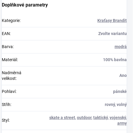
Doplňkové parametry
Kategorie
:
Kraťasy Brandit
EAN
:
Zvolte variantu
Barva
:
modrá
Materiál
:
100% bavlna
Nadměrná
Ano
velikost
:
Pohlaví
:
pánské
Střih
:
rovný, volný
skate a street
,
outdoor
,
taktický
,
vojenský
,
Styl
:
army