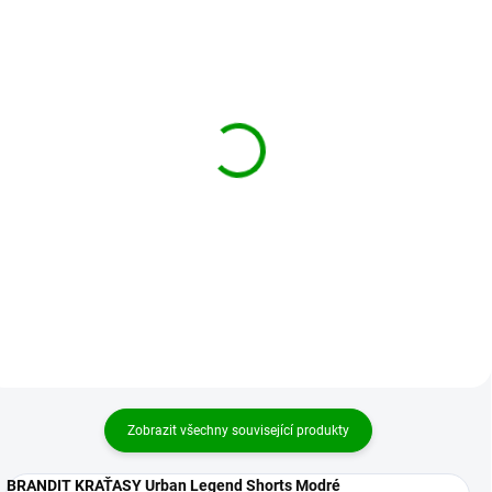
BRANDIT kraťasy Urban
BRANDIT kraťasy Urban
Legend Shorts Olivové
Legend Shorts Woodland
949 Kč
1 009 Kč
od
od
Detail
Detail
Zobrazit všechny související produkty
BRANDIT KRAŤASY Urban Legend Shorts Modré