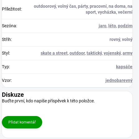
outdoorový, volný čas, párty, pracovní, na doma, na
Příležitost
:
sport, vycházka, večerní
Sezóna
:
jaro
,
léto
,
podzim
Střih
:
rovný, volný
Styl
:
skate a street
,
outdoor
,
taktický
,
vojenský
,
army
Typ
:
kapsáče
Vzor
:
jednobarevný
Diskuze
Buďte první, kdo napíše příspěvek k této položce.
Přidat komentář