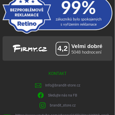
KONTAKT
Info
@
brandit-store.cz
Sledujte nás na FB
brandit_store.cz