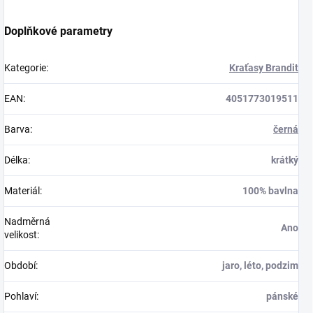
Doplňkové parametry
Kategorie
:
Kraťasy Brandit
EAN
:
4051773019511
Barva
:
černá
Délka
:
krátký
Materiál
:
100% bavlna
Nadměrná
Ano
velikost
:
Období
:
jaro, léto, podzim
Pohlaví
:
pánské