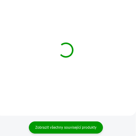
BRANDIT košile
BRANDIT košile Shirt
Checkshirt sleeveless
slim MEN Woodland
bílo-černá
1 399 Kč
839 Kč
od
Detail
Detail
Zobrazit všechny související produkty