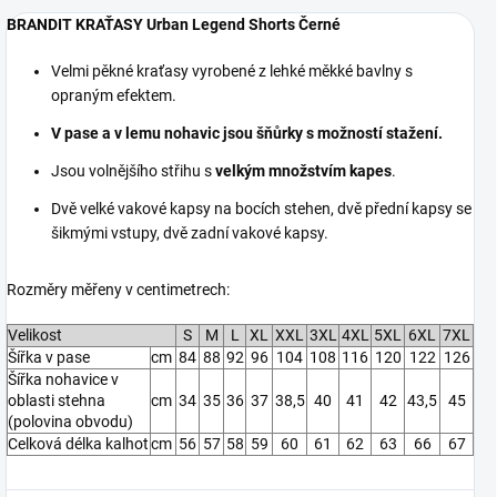
BRANDIT KRAŤASY Urban Legend Shorts Černé
Velmi pěkné kraťasy vyrobené z lehké měkké bavlny s
opraným efektem.
V pase a v lemu nohavic jsou šňůrky s možností stažení.
Jsou volnějšího střihu s
velkým množstvím kapes
.
Dvě velké vakové kapsy na bocích stehen, dvě přední kapsy se
šikmými vstupy, dvě zadní vakové kapsy.
Rozměry měřeny v centimetrech:
Velikost
S
M
L
XL
XXL
3XL
4XL
5XL
6XL
7XL
Šířka v pase
cm
84
88
92
96
104
108
116
120
122
126
Šířka nohavice v
oblasti stehna
cm
34
35
36
37
38,5
40
41
42
43,5
45
(polovina obvodu)
Celková délka kalhot
cm
56
57
58
59
60
61
62
63
66
67