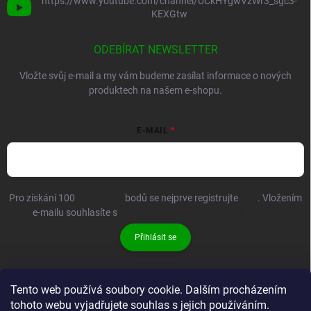
https://www.youtube.com/channel/UCkHYgwVzWr3_sgc3-
KEXGtw
ODEBÍRAT NEWSLETTER
Vložte svůj e-mail a my vám budeme zasílat informace o nových
produktech na našem e-shopu.
E-MAIL
Pro získání 100
BRANDIT+
bodů se nejprve registrujte
ZDE
. Vložením
e-mailu souhlasíte s
podmínkami ochrany osobních údajů
Přihlásit se
Tento web používá soubory cookie. Dalším procházením
tohoto webu vyjadřujete souhlas s jejich používáním.