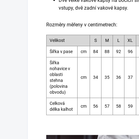
Dvě velké vakové kapsy na bocích st
vstupy, dvě zadní vakové kapsy.
Rozměry měřeny v centimetrech:
Velikost
S
M
L
XL
Šířka v pase
cm
84
88
92
96
Šířka
nohavice v
oblasti
cm
34
35
36
37
stehna
(polovina
obvodu)
Celková
cm
56
57
58
59
délka kalhot