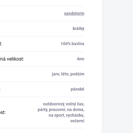
sandstorm
krátký
l
:
100% bavlna
á velikost
:
Ano
jaro, léto, podzim
:
pánské
outdoorový, volný čas,
párty, pracovní, na doma,
ost
:
na sport, vycházka,
večerní