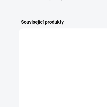
Související produkty
BRANDIT kraťasy Urban
BRA
Legend Shorts Olivové
Lege
949 Kč
1
od
od