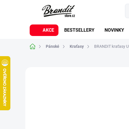
Přejít
na
obsah
AKCE
BESTSELLERY
NOVINKY
Domů
Pánské
Kraťasy
BRANDIT kraťasy U
2 hodnocení
Podrobnosti hodnocení