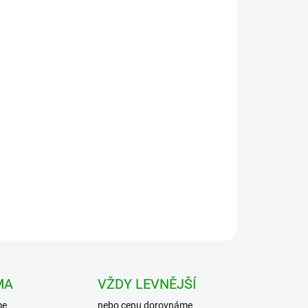
Přidat do košíku
 z lehké měkké bavlny s opraným efektem. V
ůrky s možností stažení. Jsou volnějšího střihu s
MA
VŽDY LEVNĚJŠÍ
me
nebo cenu dorovnáme