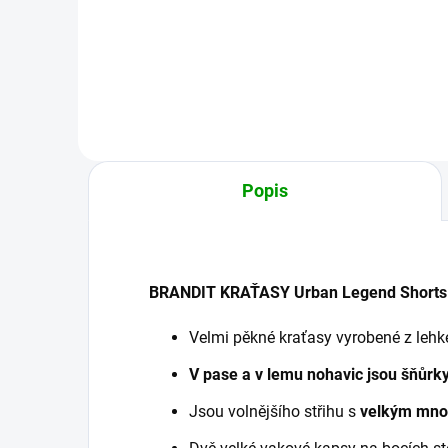
Detail
Popis
BRANDIT KRAŤASY Urban Legend Shorts
Velmi pěkné kraťasy vyrobené z leh
V pase a v lemu nohavic jsou šňůrky
Jsou volnějšího střihu s
velkým mno