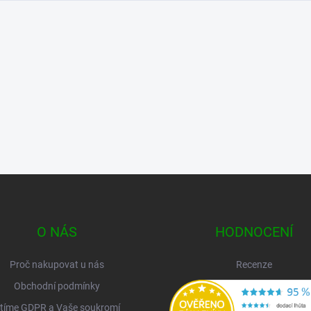
O NÁS
HODNOCENÍ
Proč nakupovat u nás
Recenze
Obchodní podmínky
tíme GDPR a Vaše soukromí