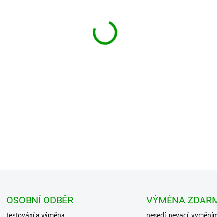
−
+
Velmi pěkné kraťasy vyrobené
pase a v lemu nohavic jsou šň
velkým mno...
DETAILNÍ INFORMACE
OSOBNÍ ODBĚR
VÝMĚNA ZDAR
testování a výměna
nesedí, nevadí, vymění