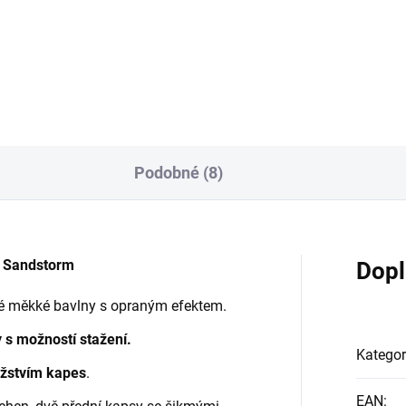
Detail
Detai
Podobné (8)
 Sandstorm
Dopl
ké měkké bavlny s opraným efektem.
 s možností stažení.
Kategor
žstvím kapes
.
EAN
: