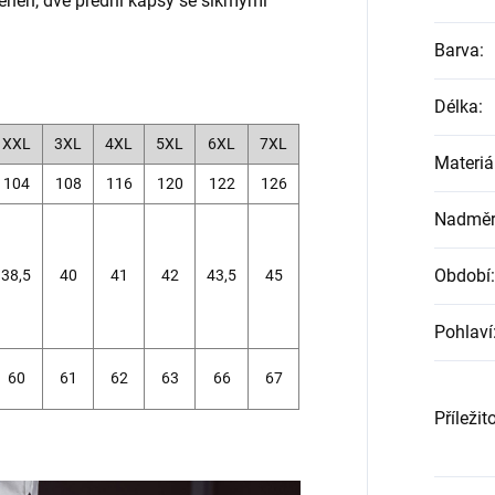
ehen, dvě přední kapsy se šikmými
Barva
:
Délka
:
XXL
3XL
4XL
5XL
6XL
7XL
Materiá
104
108
116
120
122
126
Nadměrn
Období
:
38,5
40
41
42
43,5
45
Pohlaví
60
61
62
63
66
67
Příležit