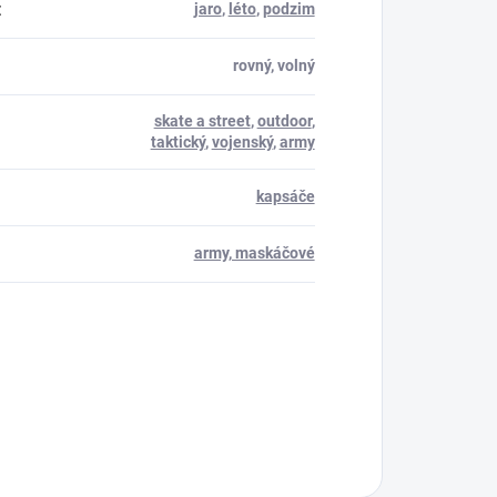
:
jaro
,
léto
,
podzim
rovný, volný
skate a street
,
outdoor
,
taktický
,
vojenský
,
army
kapsáče
army, maskáčové