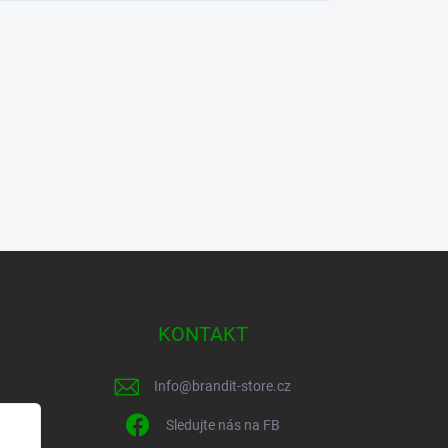
KONTAKT
Info
@
brandit-store.cz
Sledujte nás na FB