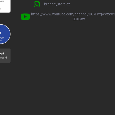
brandit_store.cz
https://www.youtube.com/channel/UCkHYgwVzWr3
KEXGtw