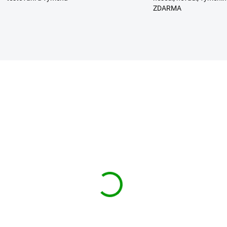
ZDARMA
BESTSELLER
NDIT kraťasy Urban
BRANDIT kraťasy Urba
nd Shorts Woodland
Legend Shorts Light
woodland
 009 Kč
1 009 Kč
od