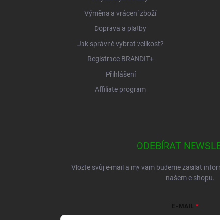
Výměna a vrácení zboží
Doprava a platby
Jak správně vybrat velikost?
Registrace BRANDIT+
Přihlášení
Affiliate program
ODEBÍRAT NEWSL
Vložte svůj e-mail a my vám budeme zasílat inf
našem e-shopu.
E-MAIL