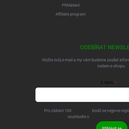
Přihlášení
Affiliate program
ODEBÍRAT NEWSL
Vložte svůj e-mail a my vám budeme zasílat inf
našem e-shopu.
E-MAIL
Pro získání 100
BRANDIT+
bodů se nejprve regis
souhlasíte s
podmínkami ochrany 
Přihlásit se