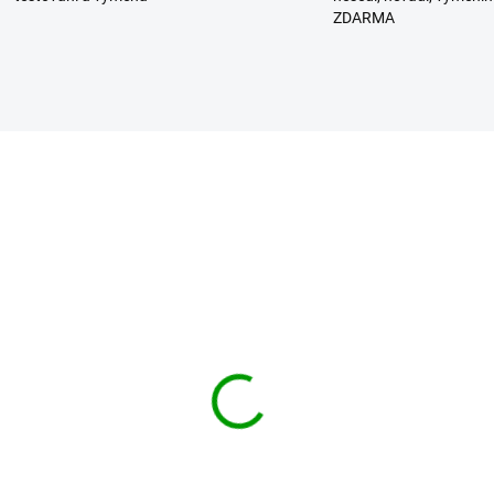
ZDARMA
LER
NDIT kraťasy Urban
BRANDIT kraťasy Urba
nd Shorts Light
Legend Shorts Sandst
dland
1 009 Kč
od
 009 Kč