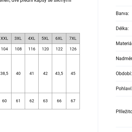
ehen, dvě přední kapsy se šikmými
Barva
:
Délka
:
XXL
3XL
4XL
5XL
6XL
7XL
Materiá
104
108
116
120
122
126
Nadměrn
Období
:
38,5
40
41
42
43,5
45
Pohlaví
60
61
62
63
66
67
Příležit