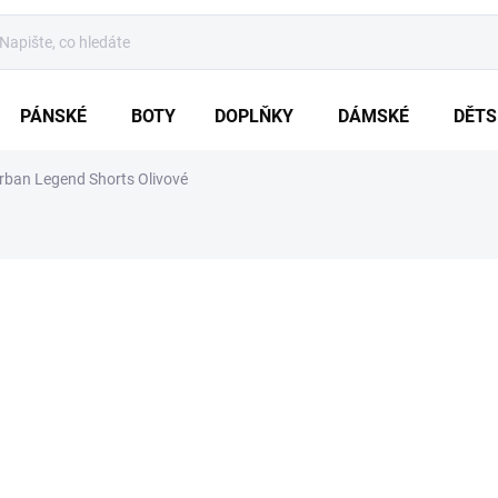
PÁNSKÉ
BOTY
DOPLŇKY
DÁMSKÉ
DĚTS
rban Legend Shorts Olivové
ZNAČKA:
BRANDIT
od
949 Kč
Měrná
ZVOLTE VARIA
cena:
VARIANTA
MŮŽEME DORUČIT DO:
ZVOLTE