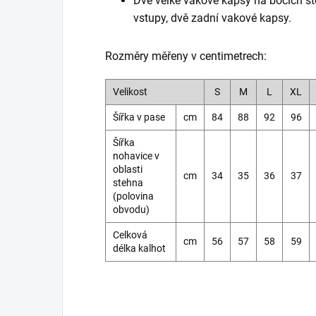
Dvě velké vakové kapsy na bocích st
vstupy, dvě zadní vakové kapsy.
Rozměry měřeny v centimetrech:
Velikost
S
M
L
XL
Šířka v pase
cm
84
88
92
96
Šířka
nohavice v
oblasti
cm
34
35
36
37
stehna
(polovina
obvodu)
Celková
cm
56
57
58
59
délka kalhot