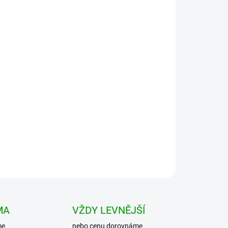
Přidat do košíku
 z lehké měkké bavlny s opraným efektem. V
ůrky s možností stažení. Jsou volnějšího střihu s
MA
VŽDY LEVNĚJŠÍ
me
nebo cenu dorovnáme