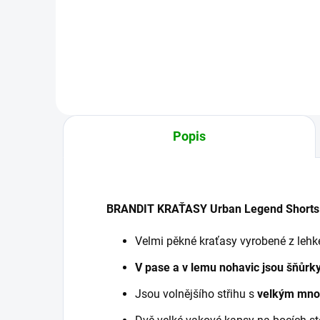
Detail
Popis
BRANDIT KRAŤASY Urban Legend Shorts 
Velmi pěkné kraťasy vyrobené z leh
V pase a v lemu nohavic jsou šňůrky
Jsou volnějšího střihu s
velkým mno