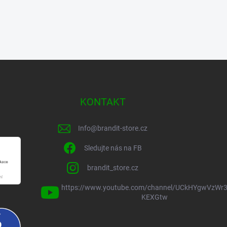
KONTAKT
Info
@
brandit-store.cz
Sledujte nás na FB
brandit_store.cz
https://www.youtube.com/channel/UCkHYgwVzWr3
KEXGtw