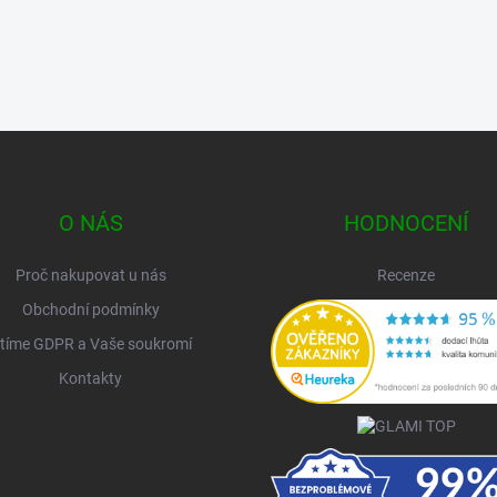
O NÁS
HODNOCENÍ
Proč nakupovat u nás
Recenze
Obchodní podmínky
tíme GDPR a Vaše soukromí
Kontakty