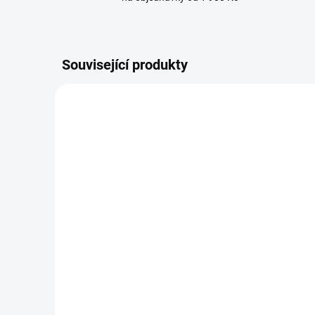
Související produkty
BESTSEL
BRANDIT kraťasy Urban
BRA
Legend Shorts Woodland
Lege
woo
1 009 Kč
od
1
od