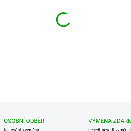
−
+
Velmi pěkné kraťasy vyrobené
pase a v lemu nohavic jsou šň
velkým mno...
DETAILNÍ INFORMACE
OSOBNÍ ODBĚR
VÝMĚNA ZDAR
testování a výměna
nesedí, nevadí, vymění