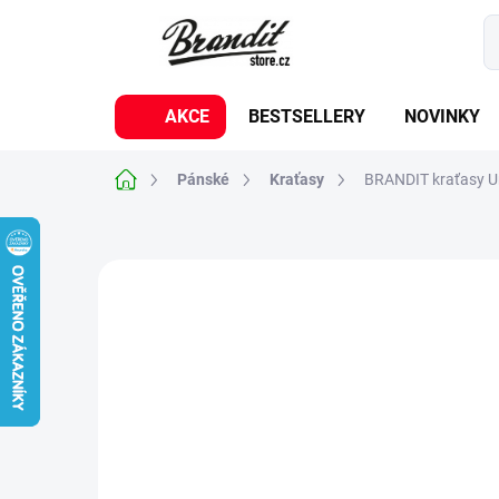
Přejít
na
obsah
AKCE
BESTSELLERY
NOVINKY
Domů
Pánské
Kraťasy
BRANDIT kraťasy U
1 hodnocení
Podrobnosti hodnocení