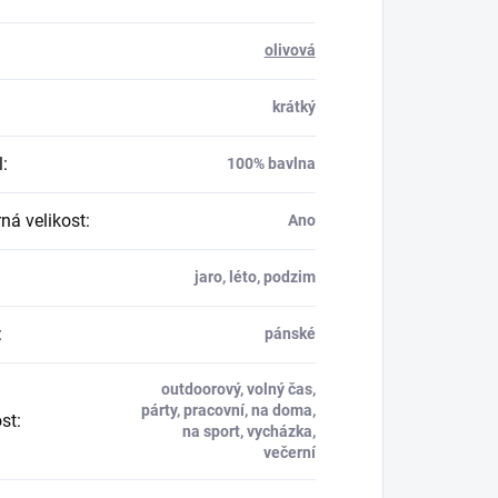
olivová
krátký
l
:
100% bavlna
á velikost
:
Ano
jaro, léto, podzim
:
pánské
outdoorový, volný čas,
párty, pracovní, na doma,
ost
:
na sport, vycházka,
večerní