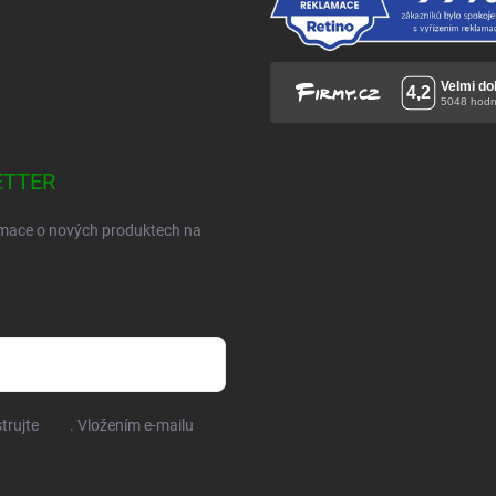
ETTER
ormace o nových produktech na
trujte
ZDE
. Vložením e-mailu
osobních údajů