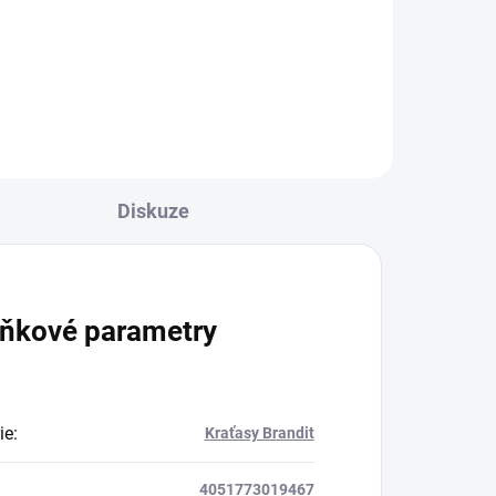
l
Detail
Diskuze
ňkové parametry
ie
:
Kraťasy Brandit
4051773019467