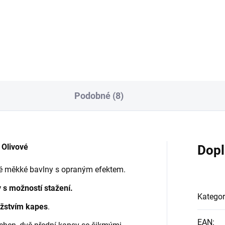
Detai
Detail
Podobné (8)
Olivové
Dopl
ké měkké bavlny s opraným efektem.
 s možností stažení.
Kategor
žstvím kapes
.
EAN
: