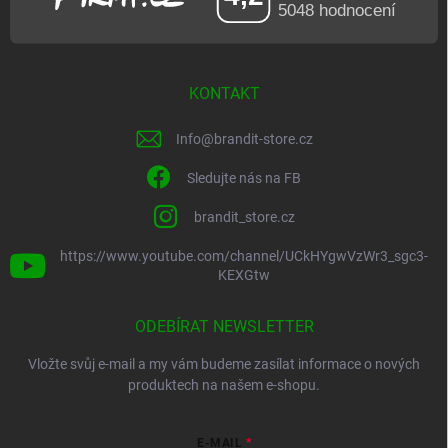
KONTAKT
Info
@
brandit-store.cz
Sledujte nás na FB
brandit_store.cz
https://www.youtube.com/channel/UCkHYgwVzWr3_sgc3-
KEXGtw
ODEBÍRAT NEWSLETTER
Vložte svůj e-mail a my vám budeme zasílat informace o nových
produktech na našem e-shopu.
E-MAIL