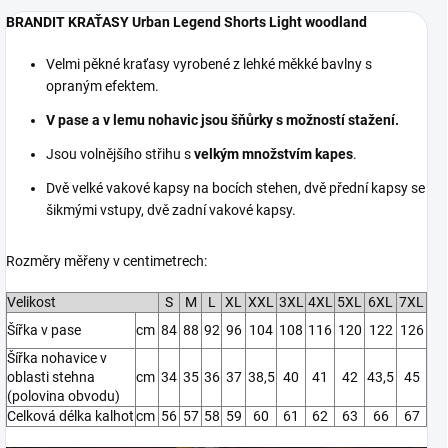
BRANDIT KRAŤASY Urban Legend Shorts Light woodland
Velmi pěkné kraťasy vyrobené z lehké měkké bavlny s
opraným efektem.
V pase a v lemu nohavic jsou šňůrky s možností stažení.
Jsou volnějšího střihu s
velkým množstvím kapes
.
Dvě velké vakové kapsy na bocích stehen, dvě přední kapsy se
šikmými vstupy, dvě zadní vakové kapsy.
Rozměry měřeny v centimetrech:
Velikost
S
M
L
XL
XXL
3XL
4XL
5XL
6XL
7XL
Šířka v pase
cm
84
88
92
96
104
108
116
120
122
126
Šířka nohavice v
oblasti stehna
cm
34
35
36
37
38,5
40
41
42
43,5
45
(polovina obvodu)
Celková délka kalhot
cm
56
57
58
59
60
61
62
63
66
67