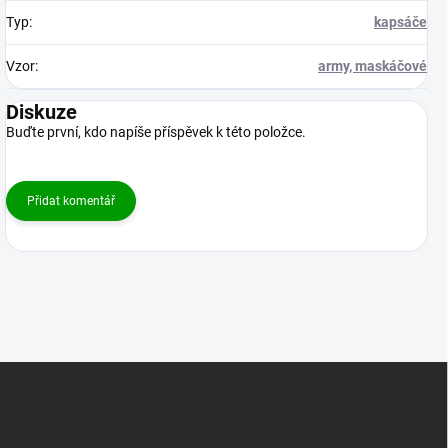
Typ
:
kapsáče
Vzor
:
army, maskáčové
Diskuze
Buďte první, kdo napíše příspěvek k této položce.
Přidat komentář
Z
á
p
a