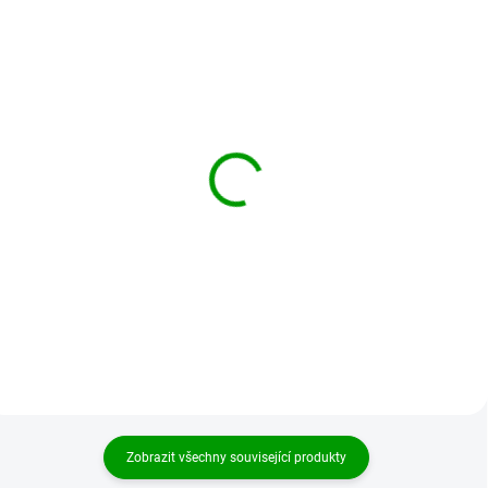
BRANDIT kraťasy Urban
BRANDIT kraťasy Urban
Legend Shorts Olivové
Legend Shorts Woodland
949 Kč
1 009 Kč
od
od
Detail
Detail
Zobrazit všechny související produkty