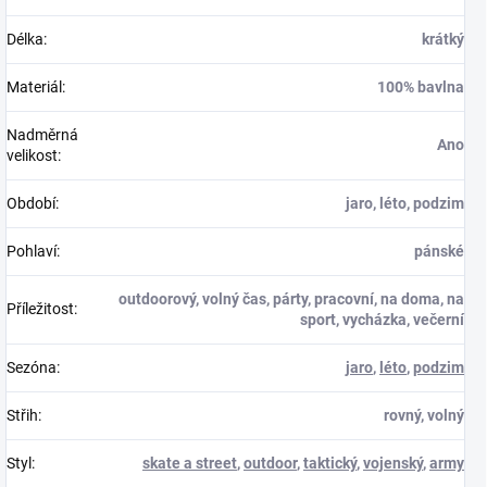
Délka
:
krátký
Materiál
:
100% bavlna
Nadměrná
Ano
velikost
:
Období
:
jaro, léto, podzim
Pohlaví
:
pánské
outdoorový, volný čas, párty, pracovní, na doma, na
Příležitost
:
sport, vycházka, večerní
Sezóna
:
jaro
,
léto
,
podzim
Střih
:
rovný, volný
Styl
:
skate a street
,
outdoor
,
taktický
,
vojenský
,
army