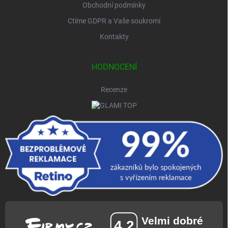
Obchodní podmínky
Ctíme GDPR a Vaše soukromí
Kontakty
HODNOCENÍ
Recenze