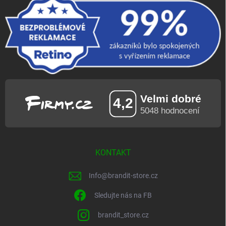
KONTAKT
Info
@
brandit-store.cz
Sledujte nás na FB
brandit_store.cz