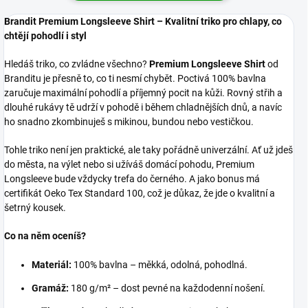
Brandit Premium Longsleeve Shirt – Kvalitní triko pro chlapy, co
chtějí pohodlí i styl
Hledáš triko, co zvládne všechno?
Premium Longsleeve Shirt
od
Branditu je přesně to, co ti nesmí chybět. Poctivá 100% bavlna
zaručuje maximální pohodlí a příjemný pocit na kůži. Rovný střih a
dlouhé rukávy tě udrží v pohodě i během chladnějších dnů, a navíc
ho snadno zkombinuješ s mikinou, bundou nebo vestičkou.
Tohle triko není jen praktické, ale taky pořádně univerzální. Ať už jdeš
do města, na výlet nebo si užíváš domácí pohodu, Premium
Longsleeve bude vždycky trefa do černého. A jako bonus má
certifikát Oeko Tex Standard 100, což je důkaz, že jde o kvalitní a
šetrný kousek.
Co na něm oceníš?
Materiál:
100% bavlna – měkká, odolná, pohodlná.
Gramáž:
180 g/m² – dost pevné na každodenní nošení.