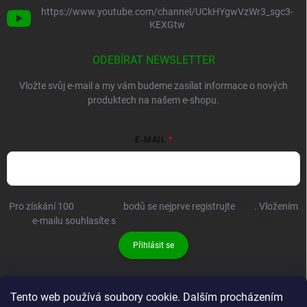
https://www.youtube.com/channel/UCkHYgwVzWr3_sgc3-
KEXGtw
ODEBÍRAT NEWSLETTER
Vložte svůj e-mail a my vám budeme zasílat informace o nových
produktech na našem e-shopu.
E-MAIL
Pro získání 100
BRANDIT+
bodů se nejprve registrujte
ZDE
. Vložením
e-mailu souhlasíte s
podmínkami ochrany osobních údajů
Přihlásit se
Tento web používá soubory cookie. Dalším procházením