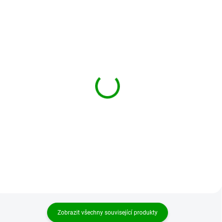
BRANDIT košile Shirt
BRANDIT košile Luis
slim MEN Bílá
Vintage Shirt krátký
rukáv Olivová
1 119 Kč
1 119 Kč
od
Detail
Detail
Zobrazit všechny související produkty