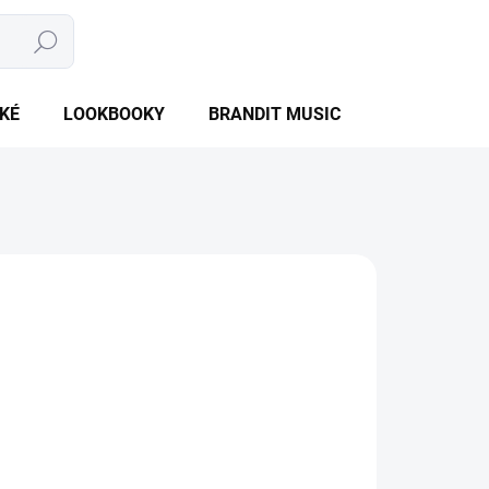
Hledat
NÁKUPNÍ
PRÁZDNÝ KOŠÍK
KOŠÍK
KÉ
LOOKBOOKY
BRANDIT MUSIC
BRANDIT BU
NTU