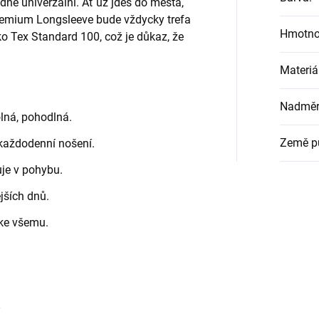
ádně univerzální. Ať už jdeš do města,
remium Longsleeve bude vždycky trefa
Hmotno
ko Tex Standard 100, což je důkaz, že
Materiá
Nadměrn
lná, pohodlná.
Země p
každodenní nošení.
je v pohybu.
jších dnů.
 ke všemu.