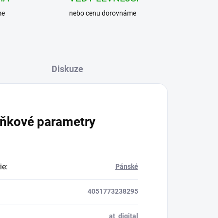
me
nebo cenu dorovnáme
Diskuze
ňkové parametry
ie
:
Pánské
4051773238295
at_digital