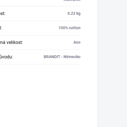
st
:
0.22 kg
l
:
100% cotton
á velikost
:
Ano
ůvodu
:
BRANDIT - Německo