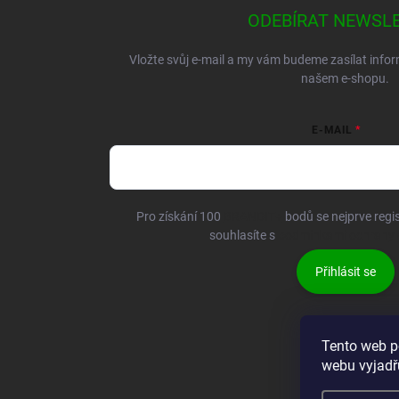
ODEBÍRAT NEWSL
Vložte svůj e-mail a my vám budeme zasílat inf
našem e-shopu.
E-MAIL
Pro získání 100
BRANDIT+
bodů se nejprve regis
souhlasíte s
podmínkami ochrany 
Přihlásit se
Tento web p
webu vyjadřu