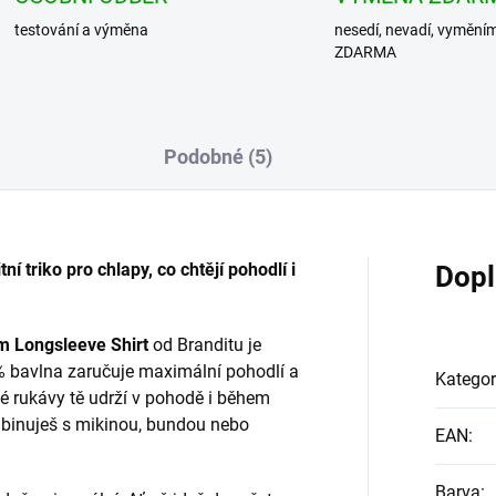
testování a výměna
nesedí, nevadí, vymění
ZDARMA
Podobné (5)
í triko pro chlapy, co chtějí pohodlí i
Dopl
 Longsleeve Shirt
od Branditu je
0% bavlna zaručuje maximální pohodlí a
Kategor
hé rukávy tě udrží v pohodě i během
mbinuješ s mikinou, bundou nebo
EAN
:
Barva
: