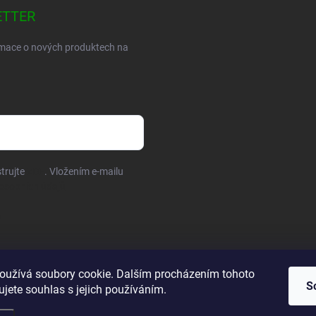
ETTER
ormace o nových produktech na
trujte
ZDE
. Vložením e-mailu
osobních údajů
oužívá soubory cookie. Dalším procházením tohoto
S
jete souhlas s jejich používáním.