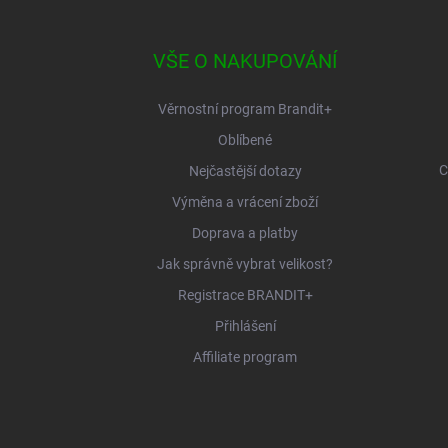
á
p
a
VŠE O NAKUPOVÁNÍ
t
í
Věrnostní program Brandit+
Oblíbené
C
Nejčastější dotazy
Výměna a vrácení zboží
Doprava a platby
Jak správně vybrat velikost?
Registrace BRANDIT+
Přihlášení
Affiliate program