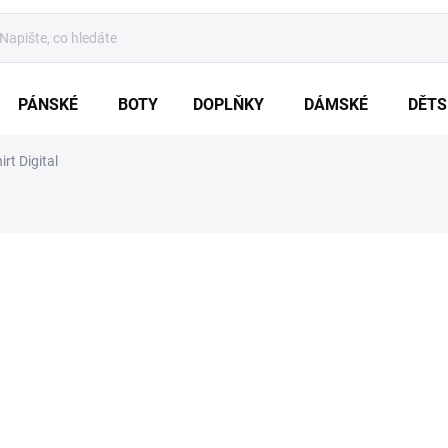
PÁNSKÉ
BOTY
DOPLŇKY
DÁMSKÉ
DĚTS
t Digital
ení
ZNAČKA:
BRANDIT
od
529 Kč
Měrná
ZVOLTE VARIA
cena:
VARIANTA