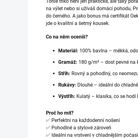
Tohle triko není jen praktické, ale taky poř
na výlet nebo si užíváš domácí pohodu, P
do černého. A jako bonus má certifikát Oe
jde o kvalitní a šetrný kousek.
Co na něm oceníš?
Materiál:
100% bavlna – měkká, odo
Gramáž:
180 g/m² – dost pevné na 
Střih:
Rovný a pohodlný, co neomezu
Rukávy:
Dlouhé – ideální do chladně
Výstřih:
Kulatý – klasika, co se hodí
Proč ho mít?
✅ Perfektní na každodenní nošení
✅ Pohodlné a stylové zároveň
✅ Ideální na vrstvení v chladnějším počasí