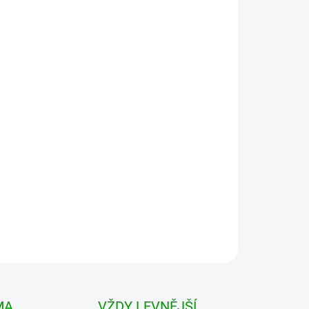
 VARIANTU
MOŽNOSTI DORUČENÍ
Přidat do košíku
rt – Kvalitní triko pro chlapy, co chtějí pohodlí i
 všechno? Premium Longsleeve Shirt od Branditu
t.
MA
VŽDY LEVNĚJŠÍ