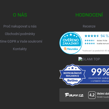
O NÁS
HODNOCENÍ
Proč nakupovat u nás
Recenze
Obchodní podmínky
tíme GDPR a Vaše soukromí
Kontakty