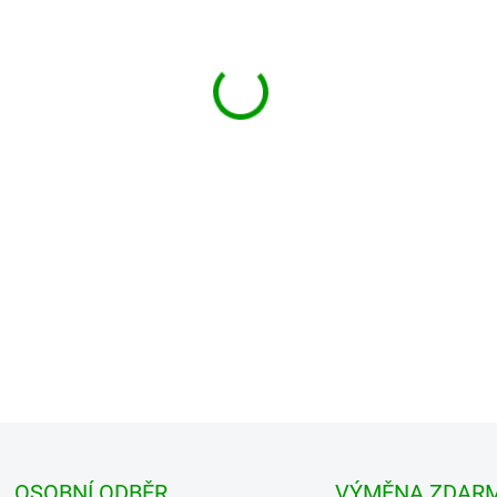
MŮŽEME DORUČIT DO:
ZVOLTE
−
+
Brandit Premium Longsleeve Shi
styl Hledáš triko, co zvládne
je přesně to, co ti nesmí chybě
DETAILNÍ INFORMACE
OSOBNÍ ODBĚR
VÝMĚNA ZDAR