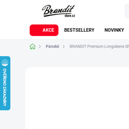
Přejít
na
obsah
AKCE
BESTSELLERY
NOVINKY
Domů
Pánské
BRANDIT Premium Longsleeve Shir
Neohodnoceno
Podrobnosti hodnoc
NOVINKA