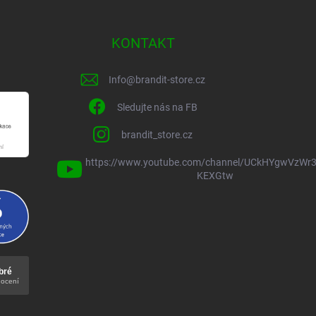
KONTAKT
Info
@
brandit-store.cz
Sledujte nás na FB
brandit_store.cz
https://www.youtube.com/channel/UCkHYgwVzWr3
KEXGtw