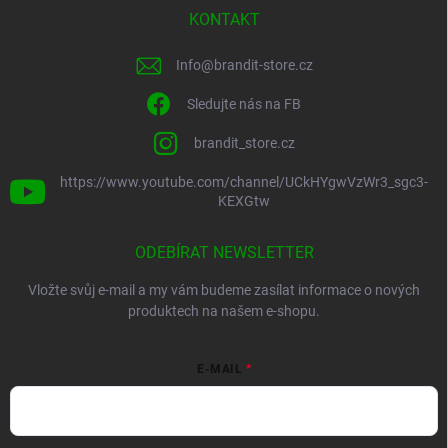
KONTAKT
Info
@
brandit-store.cz
Sledujte nás na FB
brandit_store.cz
https://www.youtube.com/channel/UCkHYgwVzWr3_sgc3-
KEXGtw
ODEBÍRAT NEWSLETTER
Vložte svůj e-mail a my vám budeme zasílat informace o nových
produktech na našem e-shopu.
E-MAIL