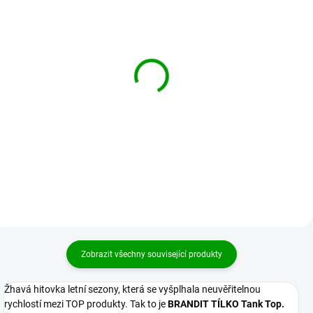
BRANDIT košile US
BRANDIT košile
Hemd 1/1 Černá
Motörhead Vintage Shirt
černo-šedá
729 Kč
od
2 199 Kč
Detail
Detail
Zobrazit všechny související produkty
Žhavá hitovka letní sezony, která se vyšplhala neuvěřitelnou
rychlostí mezi TOP produkty. Tak to je
BRANDIT TÍLKO Tank Top.