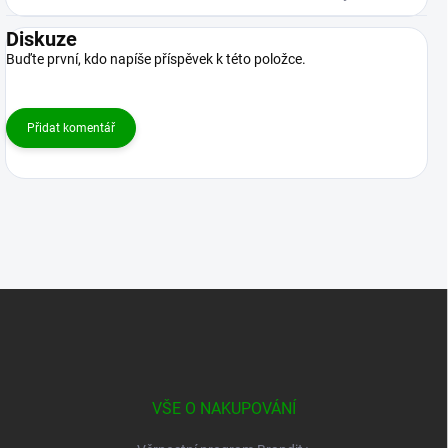
Diskuze
Buďte první, kdo napíše příspěvek k této položce.
Přidat komentář
Z
á
p
a
t
í
VŠE O NAKUPOVÁNÍ