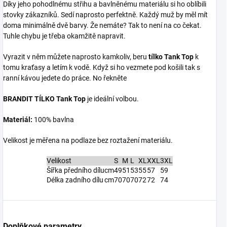
Díky jeho pohodlnému střihu a bavlněnému materiálu si ho oblíbili
stovky zákazníků. Sedí naprosto perfektně. Každý muž by měl mít
doma minimálně dvě barvy. Že nemáte? Tak to není na co čekat.
Tuhle chybu je třeba okamžitě napravit.
Vyrazit v něm můžete naprosto kamkoliv, beru
tílko Tank Top
k
tomu kraťasy a letím k vodě. Když si ho vezmete pod košili tak s
ranní kávou jedete do práce. No řekněte
BRANDIT TÍLKO Tank Top
je ideální volbou.
Materiál:
100% bavlna
Velikost je měřena na podlaze bez roztažení materiálu.
Velikost
S
M
L
XL
XXL
3XL
Šířka předního dílu
cm
49
51
53
55
57
59
Délka zadního dílu
cm
70
70
70
72
72
74
Doplňkové parametry