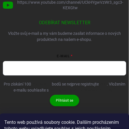
https://www.youtube.com/channel/UCkHYgwVzWr3_sgc3-
KEXGtw
ODEBÍRAT NEWSLETTER
Vložte svůj e-mail a my vám budeme zasílat informace o nových
produktech na našem e-shopu.
E-MAIL
Pro získání 100
BRANDIT+
bodů se nejprve registrujte
ZDE
. Vložením
e-mailu souhlasíte s
podmínkami ochrany osobních údajů
Přihlásit se
Tento web používá soubory cookie. Dalším procházením
tohoto webu vyjadřujete souhlas s jejich používáním.