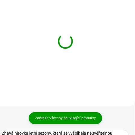
BRANDIT košile
BRANDIT košile
Checkshirt Duncan
Checkshirt Černá-
Hnědo-červená
charchoal
1 059 Kč
949 Kč
od
od
Detail
Detail
Zobrazit všechny související produkty
Žhavá hitovka letní sezony, která se vyšplhala neuvěřitelnou