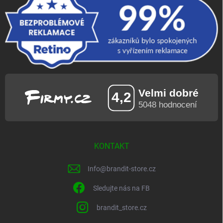
KONTAKT
Info
@
brandit-store.cz
Sledujte nás na FB
brandit_store.cz