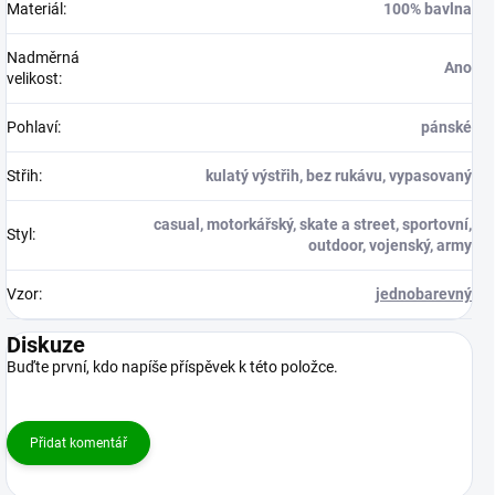
Materiál
:
100% bavlna
Nadměrná
Ano
velikost
:
Pohlaví
:
pánské
Střih
:
kulatý výstřih, bez rukávu, vypasovaný
casual, motorkářský, skate a street, sportovní,
Styl
:
outdoor, vojenský, army
Vzor
:
jednobarevný
Diskuze
Buďte první, kdo napíše příspěvek k této položce.
Přidat komentář