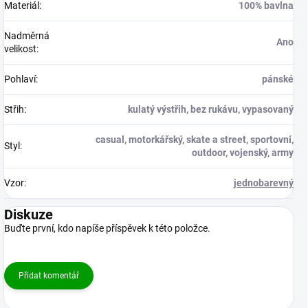
Materiál
:
100% bavlna
Nadměrná
Ano
velikost
:
Pohlaví
:
pánské
Střih
:
kulatý výstřih, bez rukávu, vypasovaný
casual, motorkářský, skate a street, sportovní,
Styl
:
outdoor, vojenský, army
Vzor
:
jednobarevný
Diskuze
Buďte první, kdo napíše příspěvek k této položce.
Přidat komentář