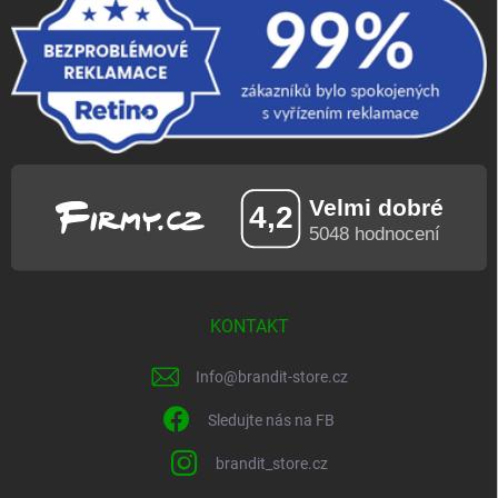
KONTAKT
Info
@
brandit-store.cz
Sledujte nás na FB
brandit_store.cz