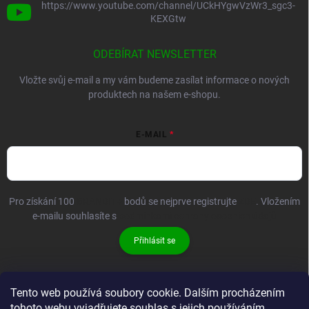
https://www.youtube.com/channel/UCkHYgwVzWr3_sgc3-
KEXGtw
ODEBÍRAT NEWSLETTER
Vložte svůj e-mail a my vám budeme zasílat informace o nových
produktech na našem e-shopu.
E-MAIL
Pro získání 100
BRANDIT+
bodů se nejprve registrujte
ZDE
. Vložením
e-mailu souhlasíte s
podmínkami ochrany osobních údajů
Přihlásit se
Tento web používá soubory cookie. Dalším procházením
tohoto webu vyjadřujete souhlas s jejich používáním.