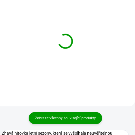
BRANDIT košile IRM Luis
BRANDIT košile
Shirt Černá
Checkshirt modrá
2 529 Kč
949 Kč
od
Detail
Detail
Zobrazit všechny související produkty
Žhavá hitovka letní sezony, která se vyšplhala neuvěřitelnou