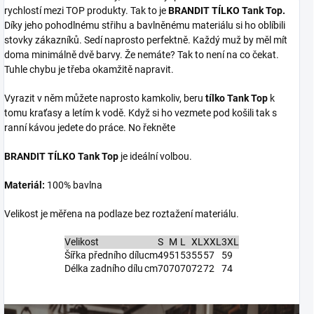
rychlostí mezi TOP produkty. Tak to je
BRANDIT TÍLKO Tank Top.
Díky jeho pohodlnému střihu a bavlněnému materiálu si ho oblíbili
stovky zákazníků. Sedí naprosto perfektně. Každý muž by měl mít
doma minimálně dvě barvy. Že nemáte? Tak to není na co čekat.
Tuhle chybu je třeba okamžitě napravit.
Vyrazit v něm můžete naprosto kamkoliv, beru
tílko Tank Top
k
tomu kraťasy a letím k vodě. Když si ho vezmete pod košili tak s
ranní kávou jedete do práce. No řekněte
BRANDIT TÍLKO Tank Top
je ideální volbou.
Materiál:
100% bavlna
Velikost je měřena na podlaze bez roztažení materiálu.
Velikost
S
M
L
XL
XXL
3XL
Šířka předního dílu
cm
49
51
53
55
57
59
Délka zadního dílu
cm
70
70
70
72
72
74