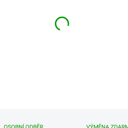
MŮŽEME DORUČIT DO:
ZVOLTE
−
+
Žhavá hitovka letní sezony, kt
TOP produkty. Tak to je BRA
střihu a bavlně...
DETAILNÍ INFORMACE
OSOBNÍ ODBĚR
VÝMĚNA ZDAR