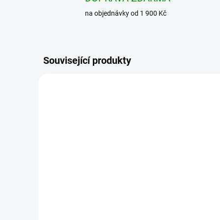
na objednávky od 1 900 Kč
Související produkty
BESTSELLER
BRANDIT košile Roadstar
BRA
Shirt 1/2 sleeve Černá
Feld