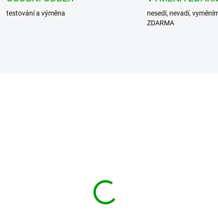
testování a výměna
nesedí, nevadí, vymění
ZDARMA
BESTSELLER
NDIT košile BW
BRANDIT košile Vintag
bluse Černá
Shirt shortsleeve Černá