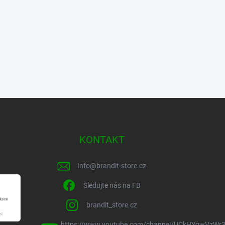
KONTAKT
Info
@
brandit-store.cz
Sledujte nás na FB
brandit_store.cz
https://www.youtube.com/channel/UCkHYgwVzWr3