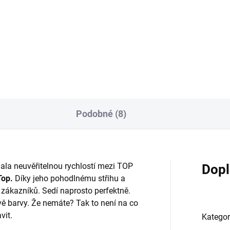
 119 Kč
1 009 Kč
od
Detail
Detai
Podobné (8)
hala neuvěřitelnou rychlostí mezi TOP
Dopl
Top.
Díky jeho pohodlnému střihu a
 zákazníků. Sedí naprosto perfektně.
 barvy. Že nemáte? Tak to není na co
vit.
Kategor