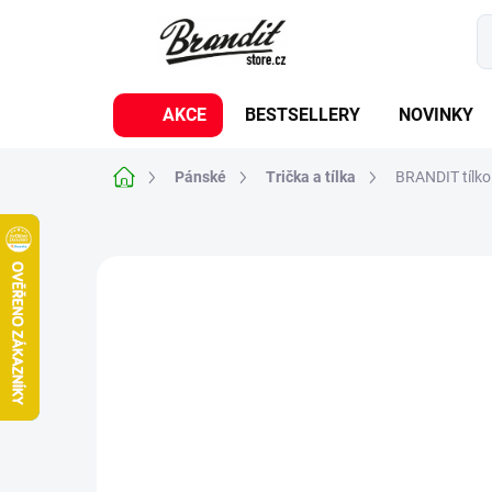
Přejít
na
obsah
AKCE
BESTSELLERY
NOVINKY
Domů
Pánské
Trička a tílka
BRANDIT tílko
7 hodnocení
Podrobnosti hodnocení
BESTSELLER