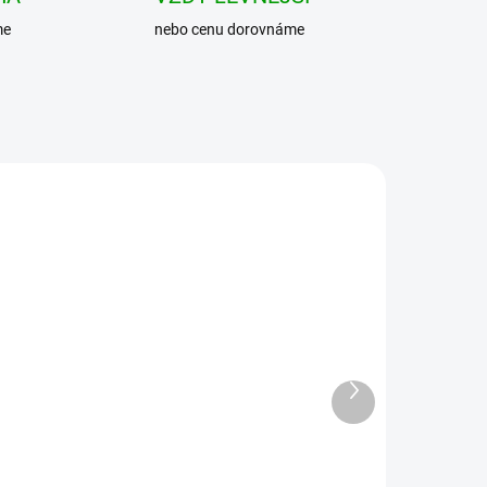
me
nebo cenu dorovnáme
Další
produkt
e
BRANDIT košile
Motörhead Vintage Shirt
černá