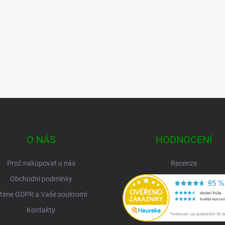
O NÁS
HODNOCENÍ
Proč nakupovat u nás
Recenze
Obchodní podmínky
tíme GDPR a Vaše soukromí
Kontakty