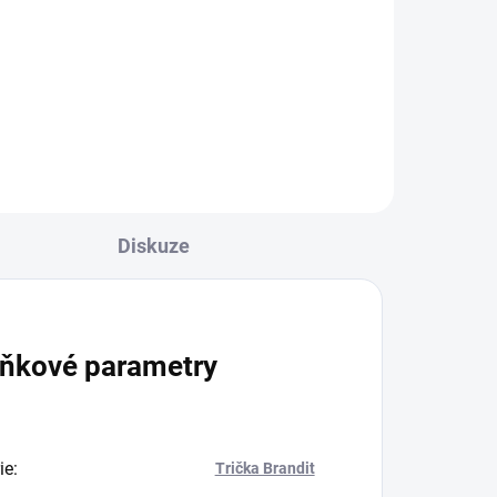
2 269 Kč
l
Detail
Diskuze
ňkové parametry
ie
:
Trička Brandit