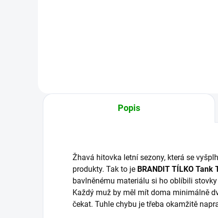
839 Kč
1
od
od
Detail
Popis
Žhavá hitovka letní sezony, která se vyšpl
produkty. Tak to je
BRANDIT TÍLKO Tank 
bavlněnému materiálu si ho oblíbili stovky
Každý muž by měl mít doma minimálně dvě
čekat. Tuhle chybu je třeba okamžitě napra