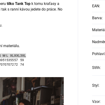
beru
tílko Tank Top
k tomu kraťasy a
EAN
:
i tak s ranní kávou jedete do práce. No
Barva
:
u.
Materiá
Nadměrn
í materiálu.
Pohlaví
S
M
L
XL
XXL
3XL
49
51
53
55
57
59
70
70
70
72
72
74
Střih
:
Styl
:
Vzor
: