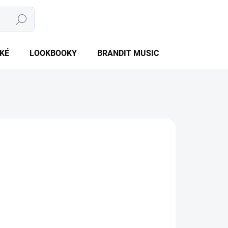
Hledat
NÁKUPNÍ
PRÁZDNÝ KOŠÍK
KOŠÍK
KÉ
LOOKBOOKY
BRANDIT MUSIC
BRANDIT BU
NTU