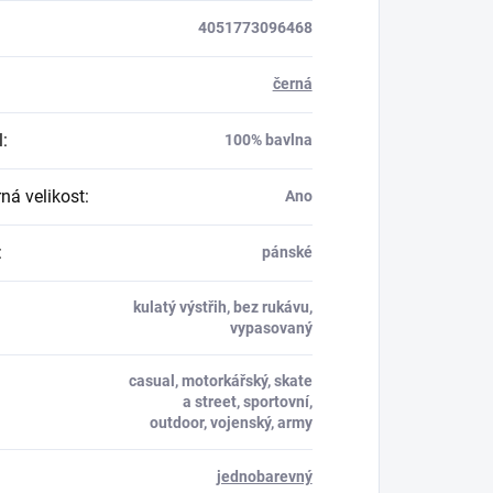
4051773096468
černá
l
:
100% bavlna
á velikost
:
Ano
:
pánské
kulatý výstřih, bez rukávu,
vypasovaný
casual, motorkářský, skate
a street, sportovní,
outdoor, vojenský, army
jednobarevný