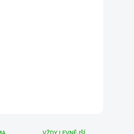
 VARIANTU
MOŽNOSTI DORUČENÍ
Přidat do košíku
erá se vyšplhala neuvěřitelnou rychlostí mezi
NDIT TÍLKO Tank Top. Díky jeho pohodlnému
MA
VŽDY LEVNĚJŠÍ