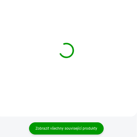
BRANDIT bunda M65
BRANDIT větrovka
GIANT Sandstorm
Summer Windbreaker
grey camo
2 624 Kč
od
1 539 Kč
od
Detail
Detail
Zobrazit všechny související produkty