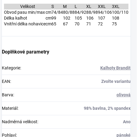
Velikost
S
M
L
XL
XXL
3XL
Obvod pasu min/max
cm
74/84
80/88
84/92
88/98
94/106
100/110
Délka kalhot
cm
99
102
105
106
107
108
Vnitřní délka nohavice
cm
65
67
70
71
72
75
Doplňkové parametry
Kategorie
:
Kalhoty Brandit
EAN
:
Zvolte variantu
Barva
:
olivová
Materiál
:
98% bavlna, 2% spandex
Nadměrná velikost
:
Ano
Pohlaví
:
pánské