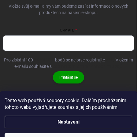
Vložte svůj e-mail a my vám budeme zasílat informace o nových
produktech na našem e-shopu.
E-MAIL
Pro získání 100
BRANDIT+
bodů se nejprve registrujte
ZDE
. Vložením
e-mailu souhlasíte s
podmínkami ochrany osobních údajů
Přihlásit se
Tento web používá soubory cookie. Dalším procházením
tohoto webu vyjadřujete souhlas s jejich používáním.
Nastavení