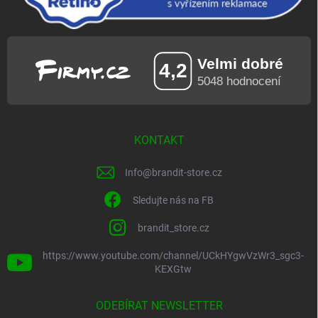
KONTAKT
Info
@
brandit-store.cz
Sledujte nás na FB
brandit_store.cz
https://www.youtube.com/channel/UCkHYgwVzWr3_sgc3-
KEXGtw
ODEBÍRAT NEWSLETTER